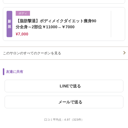
ボディ
【脂肪撃退】ボディメイクダイエット痩身90
新
規
分全身～2部位￥11000→￥7000
¥7,000
このサロンのすべてのクーポンを見る
友達に共有
LINEで送る
メールで送る
口コミ平均点：
4.97
（323件）