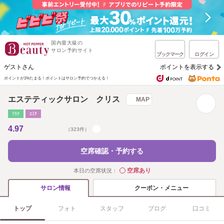
国内最大級の
サロン予約サイト
ブックマーク
ログイン
ゲストさん
ポイントを表示する
ポイントが1%たまる！
ポイントはサロン予約でつかえる！
エステティックサロン クリス
MAP
ﾘﾗｸ
ｴｽﾃ
4.97
（323件）
空席確認・予約する
空席あり
本日の空席状況：
◯
クーポン・メニュー
サロン情報
トップ
フォト
スタッフ
ブログ
口コミ