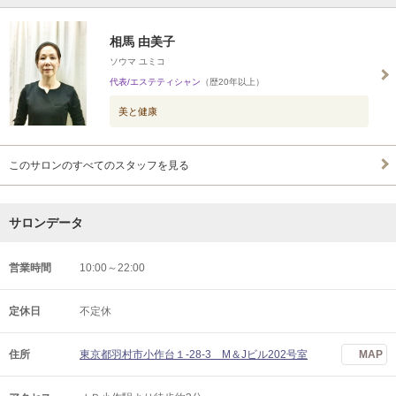
相馬 由美子
ソウマ ユミコ
代表/エステティシャン
（歴20年以上）
美と健康
このサロンのすべてのスタッフを見る
サロンデータ
営業時間
10:00～22:00
定休日
不定休
住所
東京都羽村市小作台１-28-3 M＆Jビル202号室
MAP