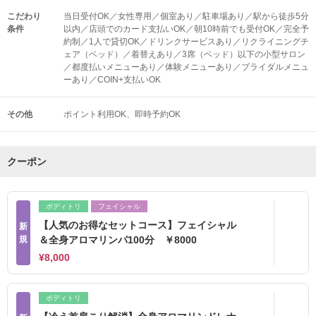
こだわり
当日受付OK／女性専用／個室あり／駐車場あり／駅から徒歩5分
条件
以内／店頭でのカード支払いOK／朝10時前でも受付OK／完全予
約制／1人で貸切OK／ドリンクサービスあり／リクライニングチ
ェア（ベッド）／着替えあり／3席（ベッド）以下の小型サロン
／都度払いメニューあり／体験メニューあり／ブライダルメニュ
ーあり／COIN+支払いOK
その他
ポイント利用OK
即時予約OK
クーポン
ボディトリ
フェイシャル
【人気のお得なセットコース】フェイシャル
新
規
＆全身アロマリンパ100分 ￥8000
¥8,000
ボディトリ