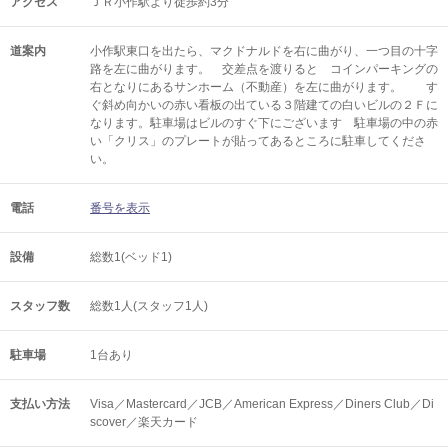
アクセス
ＪＲ小作駅より徒歩約3分
道案内
小作駅東口を出たら、マクドナルドを右に曲がり、一つ目の十字
路を左に曲がります。 交差点を渡りると コインパーキングの
右となりにあるサンホーム（不動産）を左に曲がります。 す
ぐ斜め向かいの赤い看板の出ている３階建ての白いビルの２Ｆに
なります。駐車場はビルのすぐ下にございます 駐車場の中の赤
い「クリス」のプレートが貼ってあるところに駐車してくださ
い。
電話
番号を表示
設備
総数1(ベッド1)
スタッフ数
総数1人(スタッフ1人)
駐車場
1台あり
支払い方法
Visa／Mastercard／JCB／American Express／Diners Club／Di
scover／楽天カード