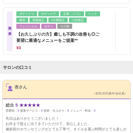
ボディトリ
ボディケア
足裏・リフレ
ヘッド
整体
骨盤矯正
OX脚矯正
小顔矯正
フェイシャル
ボディ
その他
再
来
【お久しぶりの方】癒しも不調の改善も◎ご
要望に最適なメニューをご提案**
¥0
サロンの口コミ
サロンPick Up
杏さん
（女性/30代後半/会社員）
総合
5
★
★
★
★
★
雰囲気：
5
接客サービス：
5
技術・仕上がり：
5
メニュー・料金：
5
先日はありがとうございました！
お外まで迎えに出てきていただけて、安心しました。
施術前のカウンセリングがとても丁寧で、オイルを選ぶ時間がとても楽しか