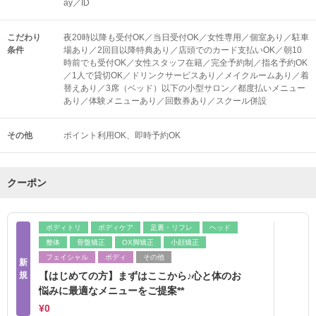
ay／ID
こだわり
夜20時以降も受付OK／当日受付OK／女性専用／個室あり／駐車
条件
場あり／2回目以降特典あり／店頭でのカード支払いOK／朝10
時前でも受付OK／女性スタッフ在籍／完全予約制／指名予約OK
／1人で貸切OK／ドリンクサービスあり／メイクルームあり／着
替えあり／3席（ベッド）以下の小型サロン／都度払いメニュー
あり／体験メニューあり／回数券あり／スクール併設
その他
ポイント利用OK
即時予約OK
クーポン
ボディトリ
ボディケア
足裏・リフレ
ヘッド
整体
骨盤矯正
OX脚矯正
小顔矯正
フェイシャル
ボディ
その他
新
規
【はじめての方】まずはここから♪心と体のお
悩みに最適なメニューをご提案**
¥0