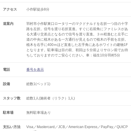
アクセス
小作駅徒歩8分
道案内
羽村市小作駅東口ロータリーのマクドナルドを右折一つ目の十字
路を左折。信号を渡り右折直進。すぐに右前角にファミレスがあ
る大通り交差点となるので信号を渡り直進。３ｍ程進むと左手に
道の中央に植木がある一方通行が見えるので植木の手前を左折。
植木を右手に400ｍほど直進した左手角にあるホワイトの建物1F
となります。駐車場は目の前、初回は５分前よりサロン前でお待
ちしておりますのでご安心ください。車：福生10分羽村5分
電話
番号を表示
設備
総数1(ベッド1)
スタッフ数
総数1人(施術者（リラク）1人)
駐車場
無料駐車場あり
支払い方法
Visa／Mastercard／JCB／American Express／PayPay／QUICP