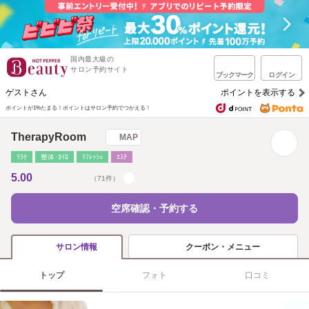
国内最大級の
サロン予約サイト
ブックマーク
ログイン
ゲストさん
ポイントを表示する
ポイントが1%たまる！
ポイントはサロン予約でつかえる！
TherapyRoom
MAP
ﾘﾗｸ
整体･ｶｲﾛ
ﾘﾌﾚｯｼｭ
ｴｽﾃ
5.00
（71件）
空席確認・予約する
クーポン・メニュー
サロン情報
トップ
フォト
口コミ