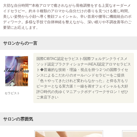
大切な自分時間**本格アロマで癒されながら骨格調整をする上質なオーダーメ
イドセラピー。約８０種類のアロマから自分だけの香りを見つける癒し時間。
美しい姿勢から小顔へ導く整顔フェイシャル。辛い首肩や腰等に機能統合のボ
ディワーク。多様な手技で自律神経を整えながら、深い眠りや不調改善等のご
要望にお応えします。
サロンからの一言
国際CIBTAC認定セラピスト/国際フェルデンクライスメ
ソッド認定プラクティショナー/AEAJ認定アロマセラピス
ト◆普遍的な技術・理論・視点を持つ２つの国際ライセ
ンスによるこだわりのオールハンドセラピーをご提供
「色々やってきたけれど変わらなかった」と仰る方もリ
ピーターとなる実力派！一線を画すフェイシャルも大好
評◎時代の先ゆくマニアックボディワークサロン！ぜひ
セラピスト
ご来店下さい
サロンの雰囲気