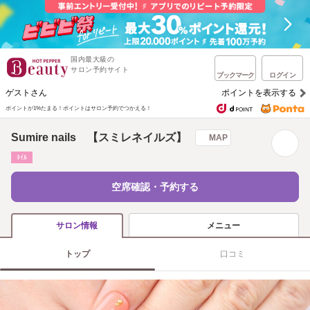
国内最大級の
サロン予約サイト
ブックマーク
ログイン
ゲストさん
ポイントを表示する
ポイントが1%たまる！
ポイントはサロン予約でつかえる！
Sumire nails 【スミレネイルズ】
MAP
ﾈｲﾙ
空席確認・予約する
メニュー
サロン情報
トップ
口コミ