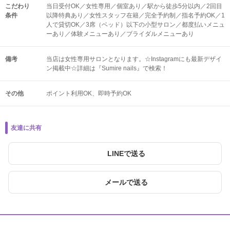
こだわり
当日受付OK／女性専用／個室あり／駅から徒歩5分以内／2回目
条件
以降特典あり／女性スタッフ在籍／完全予約制／指名予約OK／1
人で貸切OK／3席（ベッド）以下の小型サロン／都度払いメニュ
ーあり／体験メニューあり／ブライダルメニューあり
備考
当店は女性専用サロンとなります。☆Instagramにも最新デザイ
ン掲載中☆詳細は『Sumire nails』で検索！
その他
ポイント利用OK
即時予約OK
友達に共有
LINEで送る
メールで送る