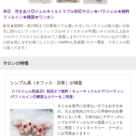
本日 空きあり◎ジェルネイルトラブル対応サロン★パラジェル★無料
フィルイン★韓国★ワンホン
駅近★朝9時～夜22時まで仕事帰りでも通いやすい◎パラジェル取り扱い◎自
爪に削らないフィルイン！シンプル/オフィスネイル/可愛いネイル/大人上品ネ
イル/ライフスタイルに合わせてご提案します♪プライベートサロンなので周り
の目を気にせずお過ごしください♪Netflixも見放題! カラー豊富、マオジェル取
り扱ってます♪
サロンの特徴
シンプル系（オフィス・日常）が得意
《パラジェル取扱店》初回オフ無料！キューティクルケア/コーティン
グ/フィルイン◎豊富なカラーをご用意♪
ネイルを派手に出来ない方でもおすすめ
の、大人女性向けサロン◎早朝やお仕事
帰りにも♪１本、２本のみにデザインのシ
ンプルデザインからやり放題メニューま
でご用意！フォトギャラリー、クーポン
にお写真あります☆