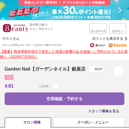
国内最大級の
サロン予約サイト
ブックマーク
ログイン
ゲストさん
ポイントを表示する
ポイントが1%たまる！
ポイントはサロン予約でつかえる！
【重要】熊本県熊本地方で発生した地震の影響のある地域へご予約されているお客
様へ（2026年7月28日）
Garden Nail【ガーデンネイル】銀座店
MAP
ﾈｲﾙ
4.81
（153件）
空席確認・予約する
スタッフ募集を見る
クーポン・メニュー
サロン情報