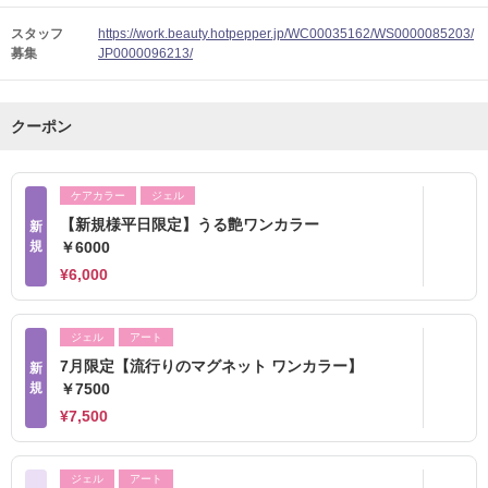
スタッフ
https://work.beauty.hotpepper.jp/WC00035162/WS0000085203/
募集
JP0000096213/
クーポン
ケアカラー
ジェル
【新規様平日限定】うる艶ワンカラー
新
規
￥6000
¥6,000
ジェル
アート
7月限定【流行りのマグネット ワンカラー】
新
規
￥7500
¥7,500
ジェル
アート