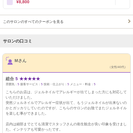
¥8,800
このサロンのすべてのクーポンを見る
サロンの口コミ
サロンPick Up
Mさん
（女性/40代）
総合
5
★
★
★
★
★
雰囲気：
5
接客サービス：
5
技術・仕上がり：
5
メニュー・料金：
5
こちらのお店は、ジェルネイルでアレルギーが出てしまった方にも対応して
いただけました。
突然ジェルネイルでアレルギー症状が出て、もうジェルネイルが出来ないの
かとガッカリしていたのですが、こちらのサロンのお陰でまたジェルネイル
を楽しむ事ができました。
店内は細部までとても清潔でスタッフさんの衛生観念が良い印象を受けまし
た。インテリアも可愛かったです。