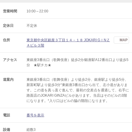
営業時間
10:00～22:00
定休日
不定休
住所
東京都中央区銀座３丁目１４－１８ JOKARI GＩNＺ
MAP
Ａビル３階
アクセス
東銀座3番出口（歌舞伎座）徒歩2分/銀座駅A12番出口より徒歩5
分 ★駅チカ★
道案内
東銀座3番出口（歌舞伎座）より徒歩2分、銀座駅より徒歩5分、
新富町駅より徒歩3分*東銀座3番出口から出て、左小道がありま
す。この道を真っ直ぐ進んで、最初の交差点を通過して、右手に
路面店のJOKARI GINZAビルがあります。当店はそのビルの3階
になります。*入り口はビルの脇の階段になります。
電話
番号を表示
設備
総数3