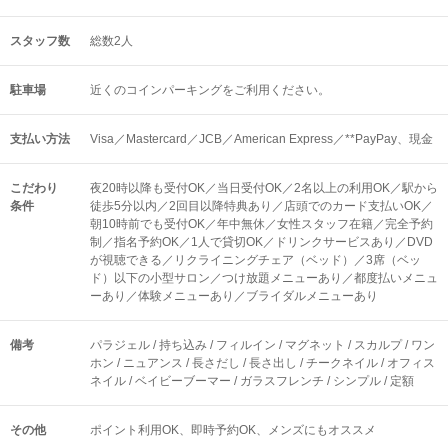
スタッフ数
総数2人
駐車場
近くのコインパーキングをご利用ください。
支払い方法
Visa／Mastercard／JCB／American Express／**PayPay、現金
こだわり
夜20時以降も受付OK／当日受付OK／2名以上の利用OK／駅から
条件
徒歩5分以内／2回目以降特典あり／店頭でのカード支払いOK／
朝10時前でも受付OK／年中無休／女性スタッフ在籍／完全予約
制／指名予約OK／1人で貸切OK／ドリンクサービスあり／DVD
が視聴できる／リクライニングチェア（ベッド）／3席（ベッ
ド）以下の小型サロン／つけ放題メニューあり／都度払いメニュ
ーあり／体験メニューあり／ブライダルメニューあり
備考
パラジェル / 持ち込み / フィルイン / マグネット / スカルプ / ワン
ホン / ニュアンス / 長さだし / 長さ出し / チークネイル / オフィス
ネイル / ベイビーブーマー / ガラスフレンチ / シンプル / 定額
その他
ポイント利用OK
即時予約OK
メンズにもオススメ