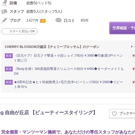
設備
総数5(ベッド5)
スタッフ
総数5人(スタッフ5人)
ブログ
1427件
口コミ
85件
UP
空席確認・予
スマート支払いOK
CHERRY BLOSSOM川越店【チェリーブロッサム】のクーポン
《目元ケア》目元クマ撃退＋小顔シェイプ60分￥3980◆印象度UP!イベン
￥
新規
ト前に◎
《Body全身》360度脂肪撃退スリムコース60分￥4480◆オーダーメイドも
￥
新規
OK
★8周年記念★ヒト幹細胞導入+毛穴洗浄+ピーリング60分￥2980◆リピー
￥
新規
ト率70％
yling 自由が丘店 【ビューティースタイリング】
ブックマ
完全個室・マンツーマン施術で、あなただけの専任スタッフがあなた