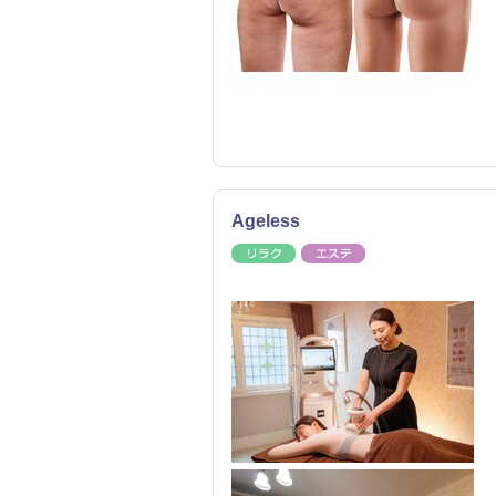
Ageless
リラク
エステ