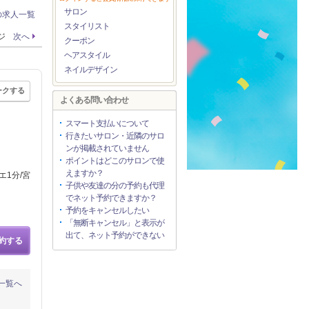
サロン
の求人一覧
スタイリスト
ージ
次へ
クーポン
ヘアスタイル
ネイルデザイン
ークする
よくある問い合わせ
スマート支払いについて
行きたいサロン・近隣のサロ
ンが掲載されていません
ポイントはどこのサロンで使
えますか？
エ1分/宮
子供や友達の分の予約も代理
でネット予約できますか？
予約をキャンセルしたい
「無断キャンセル」と表示が
出て、ネット予約ができない
約する
一覧へ