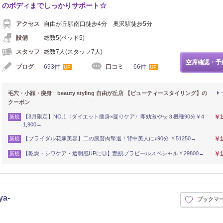
のボディまでしっかりサポート☆
アクセス
自由が丘駅南口徒歩4分 奥沢駅徒歩5分
設備
総数5(ベッド5)
スタッフ
総数7人(スタッフ7人)
空席確認・予
ブログ
693件
口コミ
66件
UP
UP
毛穴・小顔・痩身 beauty styling 自由が丘店 【ビューティースタイリング】の
クーポン
【8月限定】NO.1〈ダイエット痩身×凝りケア〉即効激やせ３機種90分￥4
￥1
新規
1,900→
【ブライダル花嫁美容】二の腕贅肉撃退！背中美人に♪90分 ￥51250→
￥1
新規
【乾燥・シワケア・透明感UPに◎】艶肌プラピールスペシャル￥29800→
￥1
新規
ya-
ブックマ