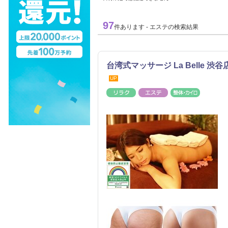
97
件あります - エステの検索結果
台湾式マッサージ La Belle 渋
UP
リラク
エステ
整体・カ