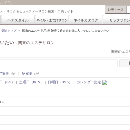
(1/5)
レディース
ン ・リラク＆ビューティーサロン検索・予約サイト
ヘアスタイル
ネイル・まつげサロン
ネイルカタログ
リラクサロ
ン関東トップ
>
関東のエステ,脱毛,痩身/長く通えるお気に入りサロンに出会いたい
いたい
～関東のエステサロン～
関東のエステ
ア変更
｜
駅変更
日（8/9）
｜
土曜日（8/15）
｜
日曜日（8/16）
｜
カレンダー指定
ロン