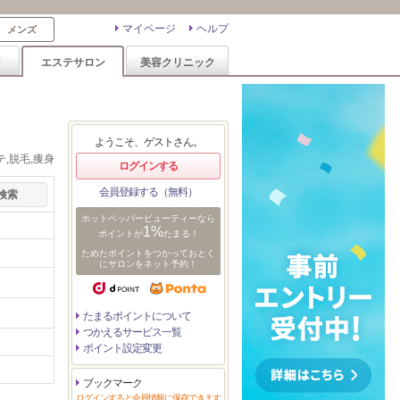
マイページ
ヘルプ
メンズ
ン
エステサロン
美容クリニック
ようこそ、ゲストさん。
,脱毛,痩身
ログインする
会員登録する（無料）
ホットペッパービューティーなら
1%
ポイントが
たまる！
ためたポイントをつかっておとく
にサロンをネット予約！
たまるポイントについて
つかえるサービス一覧
ポイント設定変更
ブックマーク
ログインすると会員情報に保存できます