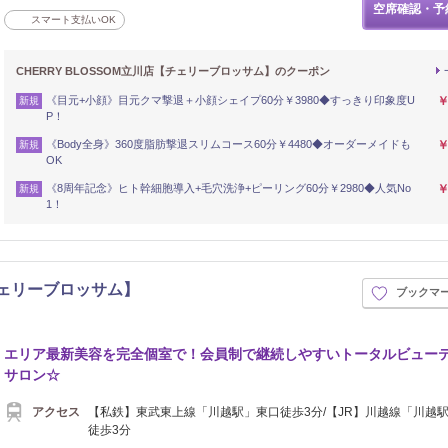
空席確認・予
スマート支払いOK
CHERRY BLOSSOM立川店【チェリーブロッサム】のクーポン
《目元+小顔》目元クマ撃退＋小顔シェイプ60分￥3980◆すっきり印象度U
￥
新規
P！
《Body全身》360度脂肪撃退スリムコース60分￥4480◆オーダーメイドも
￥
新規
OK
《8周年記念》ヒト幹細胞導入+毛穴洗浄+ピーリング60分￥2980◆人気No
￥
新規
1！
【チェリーブロッサム】
ブックマ
エリア最新美容を完全個室で！会員制で継続しやすいトータルビュー
サロン☆
アクセス
【私鉄】東武東上線「川越駅」東口徒歩3分/【JR】川越線「川越
徒歩3分