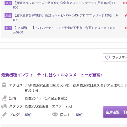
【贅沢全身フルコース】徹底癒し◎全身アロママッサージ＋足裏150分11
￥1
全員
800
【皮下脂肪分解/痩身】新規☆キャビ×RF×EMS×アロママッサージ120分 9
￥
新規
800
【1000円OFF】ハイパーナイフ（上半身or下半身）背面+ アロマオイル60
￥
新規
分5980
ブックマ
最新機種インフィニティにはウエルネスメニューが豊富♪
アクセス
JR新横浜駅正面口徒歩5分/地下鉄新横浜駅日産スタジアム改札口
徒歩３分
設備
総数2(ベッド1／完全個室1)
スタッフ
総数2人(施術者（エステ）2人)
空席確認・予
ブログ
69件
口コミ
89件