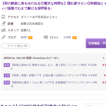
【和の静寂に身をゆだねる◎贅沢な時間を】隠れ家サロン◎和精油と
ィバ温熱で心まで解ける深呼吸を♪
アクセス
ダイソー水戸見和店からすぐ
設備
総数1(完全個室3)
スタッフ
総数5人
ブログ
80件
口コミ
119件
UP
UP
空席確認・予
スマート支払いOK
MEDICAL SALON 萌屋 -Kizashiya-のクーポン
【新規人気No.1】持続するぬくもり、違う翌日｜インディバ90分 ￥13,80
￥1
新規
0
【美容｜術後｜回復ケア】 お悩み選べる部位インディバケア45分 ￥5,500
￥
全員
【慢性的な疲労｜つらい肩こり(TT)】全身徹底アロマリンパマッサージ90
￥1
新規
分