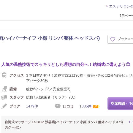
エステサロン
1/5ペ
谷店(ハイパーナイフ 小顔 リンパ 整体 ヘッドスパ)
ブックマ
イロ
人気の温熱技術でスッキリとした理想の自分へ！結婚式に備えよう◎
アクセス
3 本日空き有り！渋谷宮益坂口90秒・渋谷ハチ公口2分/渋谷ヒカリ
下パーク30秒
設備
総数6(ベッド3／完全個室3)
スタッフ
総数7人(施術者（リラク）7人)
空席確認・予
ブログ
1479件
口コミ
1385件
UP
台湾式マッサージ La Belle 渋谷店(ハイパーナイフ 小顔 リンパ 整体 ヘッドスパ)
のクーポン