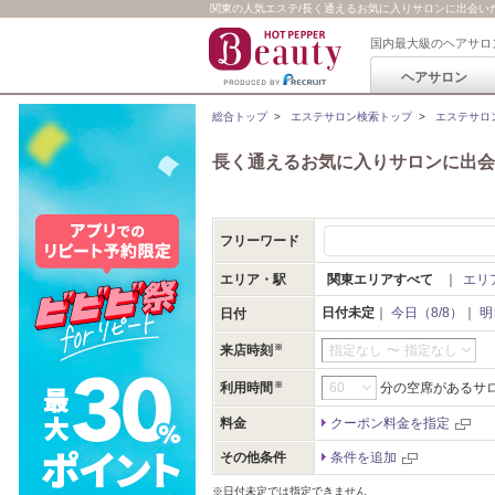
関東の人気エステ/長く通えるお気に入りサロンに出会いたい 
国内最大級のヘアサロ
ヘアサロン
総合トップ
>
エステサロン検索トップ
>
エステサロ
長く通えるお気に入りサロンに出会
フリーワード
エリア・駅
関東エリアすべて
｜
エリ
日付未定
｜
今日（8/8）
｜
明
日付
来店時刻
指定なし
〜
指定なし
利用時間
分の空席があるサ
料金
クーポン料金を指定
その他条件
条件を追加
※日付未定では指定できません