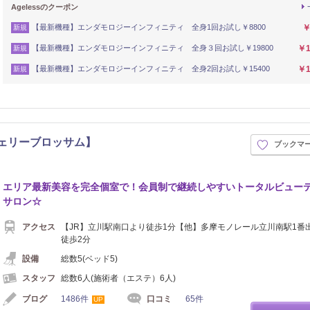
Agelessのクーポン
【最新機種】エンダモロジーインフィニティ 全身1回お試し￥8800
￥
新規
【最新機種】エンダモロジーインフィニティ 全身３回お試し￥19800
￥1
新規
【最新機種】エンダモロジーインフィニティ 全身2回お試し￥15400
￥1
新規
【チェリーブロッサム】
ブックマ
エリア最新美容を完全個室で！会員制で継続しやすいトータルビュー
サロン☆
アクセス
【JR】立川駅南口より徒歩1分【他】多摩モノレール立川南駅1番
徒歩2分
設備
総数5(ベッド5)
スタッフ
総数6人(施術者（エステ）6人)
ブログ
1486件
口コミ
65件
UP