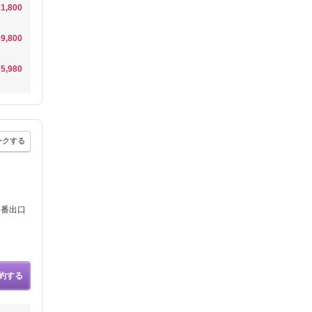
1,800
9,800
5,980
ークする
８番出口
約する