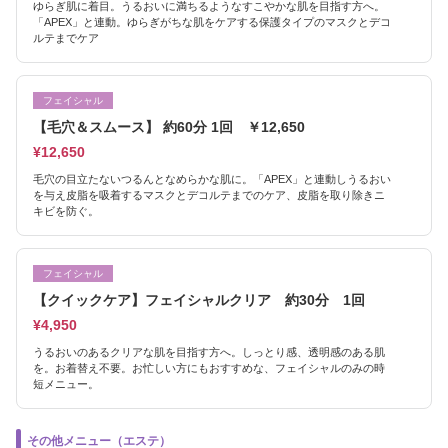
ゆらぎ肌に着目。うるおいに満ちるようなすこやかな肌を目指す方へ。
「APEX」と連動。ゆらぎがちな肌をケアする保護タイプのマスクとデコ
ルテまでケア
フェイシャル
【毛穴＆スムース】 約60分 1回 ￥12,650
¥12,650
毛穴の目立たないつるんとなめらかな肌に。「APEX」と連動しうるおい
を与え皮脂を吸着するマスクとデコルテまでのケア、皮脂を取り除きニ
キビを防ぐ。
フェイシャル
【クイックケア】フェイシャルクリア 約30分 1回
¥4,950
うるおいのあるクリアな肌を目指す方へ。しっとり感、透明感のある肌
を。お着替え不要。お忙しい方にもおすすめな、フェイシャルのみの時
短メニュー。
その他メニュー（エステ）