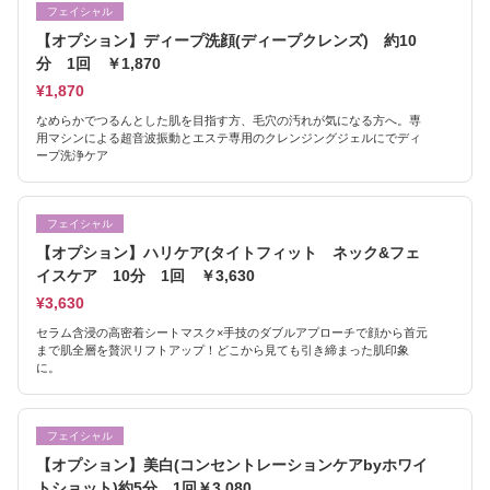
フェイシャル
【オプション】ディープ洗顔(ディープクレンズ) 約10
分 1回 ￥1,870
¥1,870
なめらかでつるんとした肌を目指す方、毛穴の汚れが気になる方へ。専
用マシンによる超音波振動とエステ専用のクレンジングジェルにでディ
ープ洗浄ケア
フェイシャル
【オプション】ハリケア(タイトフィット ネック&フェ
イスケア 10分 1回 ￥3,630
¥3,630
セラム含浸の高密着シートマスク×手技のダブルアプローチで顔から首元
まで肌全層を贅沢リフトアップ！どこから見ても引き締まった肌印象
に。
フェイシャル
【オプション】美白(コンセントレーションケアbyホワイ
トショット)約5分 1回￥3,080