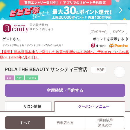
国内最大級の
サロン予約サイト
ブックマーク
ログイン
ゲストさん
ポイントを表示する
ポイントが1%たまる！
ポイントはサロン予約でつかえる！
【重要】熊本県熊本地方で発生した地震の影響のある地域へご予約されているお客
様へ（2026年7月28日）
POLA THE BEAUTY サンシティ三宮店
MAP
ｴｽﾃ
ﾘﾗｸ
ﾘﾌﾚｯｼｭ
空席確認・予約する
サロン情報
クーポン・メニュー
2回目以降
すべて
初来店の方
来店の方