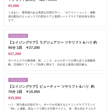
¥3,080
うるおい、透明感のある美肌を目指す方へ。「ホワイトショット」連動
成分配合のエッセンスでの部分ケアと薬用シートマスクで顔全体を美白
ケア。
フェイシャル
【エイジングケア】ラグジュアリー ツヤリフト＆ハリ 約
90分 1回 ￥27,280
¥27,280
ポーラエステの最高峰。肌、こころ、からだすべてが満ち足りる覚醒体
験。圧倒的リフトアップ効果と輝きで、自分史上最高の肌印象を。
フェイシャル
【エイジングケア】ビューティー ツヤリフト＆ハリ 約
70分 1回 ￥15,950
¥15,950
ハリ・弾力感を目指す方へ。ポーラを代表するエイジングケアブランド
「BA」と連動。肌をハリで満たす石膏マスクと、首・肩を含むデコルテ