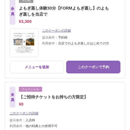
その他
よもぎ蒸し体験30分【FORMよもぎ蒸し】のよも
全
員
ぎ蒸しを当店で
¥3,300
このクーポンの詳細
提示条件：
予約時
利用条件：
当店でのよもぎ蒸しがはじめての方
メニューを追加
このクーポンで予約
フェイシャル
全
【ご招待チケットをお持ちの方限定】
員
¥0
このクーポンの詳細
提示条件：
入店時
利用条件：
他の特典との併用不可