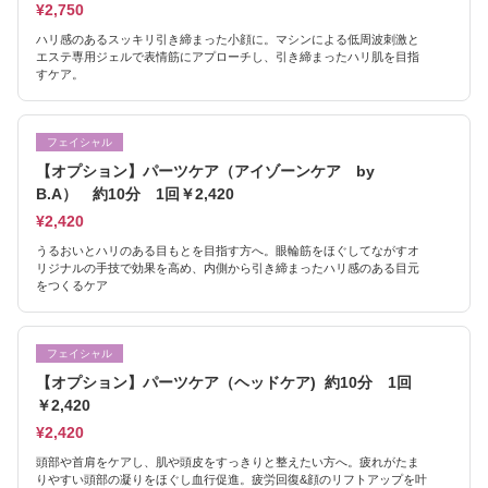
¥2,750
ハリ感のあるスッキリ引き締まった小顔に。マシンによる低周波刺激と
エステ専用ジェルで表情筋にアプローチし、引き締まったハリ肌を目指
すケア。
フェイシャル
【オプション】パーツケア（アイゾーンケア by
B.A） 約10分 1回￥2,420
¥2,420
うるおいとハリのある目もとを目指す方へ。眼輪筋をほぐしてながすオ
リジナルの手技で効果を高め、内側から引き締まったハリ感のある目元
をつくるケア
フェイシャル
【オプション】パーツケア（ヘッドケア) 約10分 1回
￥2,420
¥2,420
頭部や首肩をケアし、肌や頭皮をすっきりと整えたい方へ。疲れがたま
りやすい頭部の凝りをほぐし血行促進。疲労回復&顔のリフトアップを叶