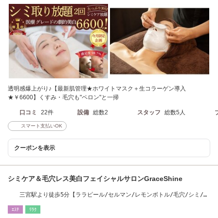
透明感爆上がり♪【最新肌管理★ホワイトマスク＋生コラーゲン導入
★￥6600】くすみ・毛穴も"ペロン"と一掃
口コミ
22件
設備
総数2
スタッフ
総数5人
スマート支払いOK
クーポンを表示
シミケア＆毛穴レス美白フェイシャルサロンGraceShine
三宮駅より徒歩5分【ララピール/セルマン/レモンボトル/毛穴/シミ/ニ
キビ/小顔】
ｴｽﾃ
ﾘﾗｸ