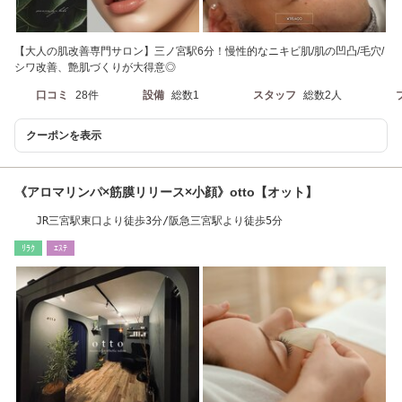
【大人の肌改善専門サロン】三ノ宮駅6分！慢性的なニキビ肌/肌の凹凸/毛穴/
シワ改善、艶肌づくりが大得意◎
口コミ
28件
設備
総数1
スタッフ
総数2人
クーポンを表示
《アロマリンパ×筋膜リリース×小顔》otto【オット】
JR三宮駅東口より徒歩3分/阪急三宮駅より徒歩5分
ﾘﾗｸ
ｴｽﾃ