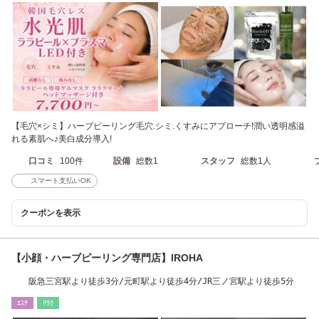
【毛穴×シミ】ハーブピーリング毛穴.シミ.くすみにアプローチ!潤い透明感溢
れる素肌へ♪美白成分導入!
口コミ
100件
設備
総数1
スタッフ
総数1人
スマート支払いOK
クーポンを表示
【小顔・ハーブピーリング専門店】IROHA
阪急三宮駅より徒歩3分/元町駅より徒歩4分/JR三ノ宮駅より徒歩5分
ｴｽﾃ
ﾘﾗｸ