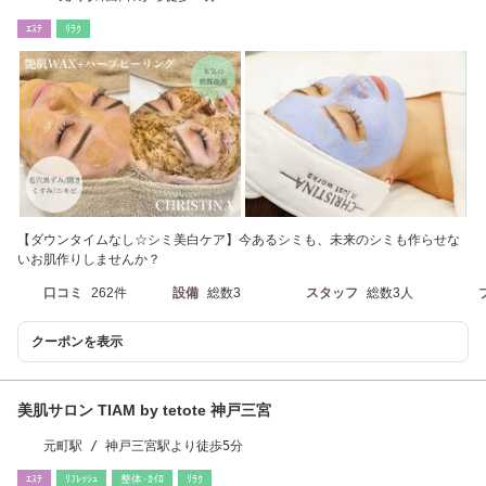
ｴｽﾃ
ﾘﾗｸ
【ダウンタイムなし☆シミ美白ケア】今あるシミも、未来のシミも作らせな
いお肌作りしませんか？
口コミ
262件
設備
総数3
スタッフ
総数3人
クーポンを表示
美肌サロン TIAM by tetote 神戸三宮
元町駅 / 神戸三宮駅より徒歩5分
ｴｽﾃ
ﾘﾌﾚｯｼｭ
整体･ｶｲﾛ
ﾘﾗｸ