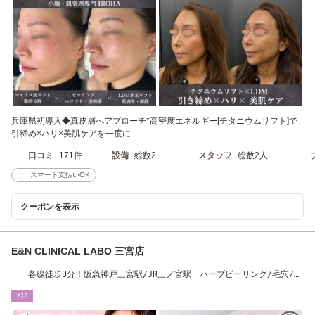
兵庫県初導入◆真皮層へアプローチ*高密度エネルギー[チタニウムリフト]で
引締め×ハリ×美肌ケアを一度に
口コミ
171件
設備
総数2
スタッフ
総数2人
スマート支払いOK
クーポンを表示
E&N CLINICAL LABO 三宮店
各線徒歩3分！阪急神戸三宮駅/JR三ノ宮駅 ハーブピーリング/毛穴/小
顔/肌質改善
ｴｽﾃ