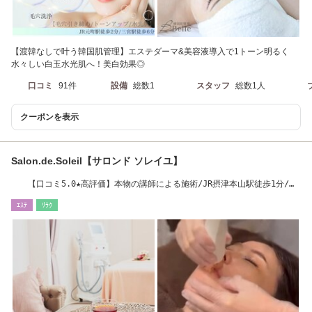
【渡韓なしで叶う韓国肌管理】エステダーマ&美容液導入で1トーン明るく
水々しい白玉水光肌へ！美白効果◎
口コミ
91件
設備
総数1
スタッフ
総数1人
クーポンを表示
Salon.de.Soleil【サロンド ソレイユ】
【口コミ5.0★高評価】本物の講師による施術/JR摂津本山駅徒歩1分/阪
急岡本駅徒歩5分
ｴｽﾃ
ﾘﾗｸ