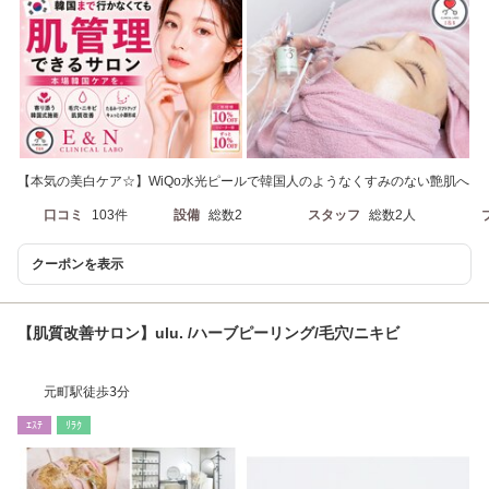
【本気の美白ケア☆】WiQo水光ピールで韓国人のようなくすみのない艶肌へ
口コミ
103件
設備
総数2
スタッフ
総数2人
クーポンを表示
【肌質改善サロン】ulu. /ハーブピーリング/毛穴/ニキビ
元町駅徒歩3分
ｴｽﾃ
ﾘﾗｸ