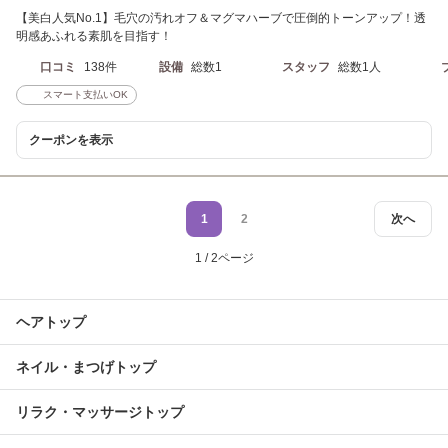
【美白人気No.1】毛穴の汚れオフ＆マグマハーブで圧倒的トーンアップ！透
明感あふれる素肌を目指す！
口コミ
138件
設備
総数1
スタッフ
総数1人
スマート支払いOK
クーポンを表示
1
2
次へ
1 / 2ページ
ヘアトップ
ネイル・まつげトップ
リラク・マッサージトップ