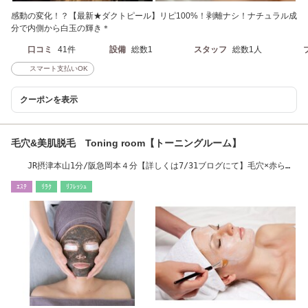
感動の変化！？【最新★ダクトピール】リピ100%！剥離ナシ！ナチュラル成
分で内側から白玉の輝き＊
口コミ
41件
設備
総数1
スタッフ
総数1人
スマート支払いOK
クーポンを表示
毛穴&美肌脱毛 Toning room【トーニングルーム】
JR摂津本山1分/阪急岡本４分【詳しくは7/31ブログにて】毛穴×赤ら顔
×ニキビ肌
ｴｽﾃ
ﾘﾗｸ
ﾘﾌﾚｯｼｭ