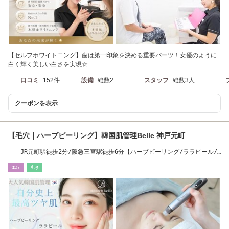
【セルフホワイトニング】歯は第一印象を決める重要パーツ！女優のように
白く輝く美しい白さを実現☆
口コミ
152件
設備
総数2
スタッフ
総数3人
クーポンを表示
【毛穴｜ハーブピーリング】韓国肌管理Belle 神戸元町
JR元町駅徒歩2分/阪急三宮駅徒歩6分【ハーブピーリング/ララピール/
毛穴/ニキビケア】
ｴｽﾃ
ﾘﾗｸ