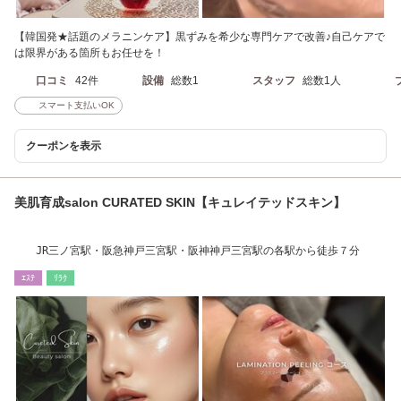
【韓国発★話題のメラニンケア】黒ずみを希少な専門ケアで改善♪自己ケアで
は限界がある箇所もお任せを！
口コミ
42件
設備
総数1
スタッフ
総数1人
スマート支払いOK
クーポンを表示
美肌育成salon CURATED SKIN【キュレイテッドスキン】
JR三ノ宮駅・阪急神戸三宮駅・阪神神戸三宮駅の各駅から徒歩７分
ｴｽﾃ
ﾘﾗｸ