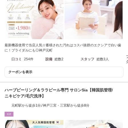
最新機器使用で当店人気☆蓄積された汚れはコスパ抜群のエクシアで白い歯
に！ブライダルにも◎神戸元町
口コミ
254件
設備
総数2
スタッフ
総数3人
クーポンを表示
ハーブピーリング＆ララピール専門 サロンSia【韓国肌管理/
ニキビケア/毛穴洗浄】
元町駅から徒歩1分/神戸三宮・三宮駅から徒歩8分
ｴｽﾃ