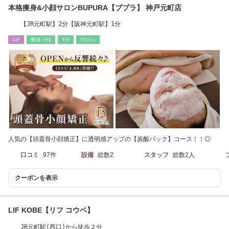
本格痩身&小顔サロンBUPURA【ブプラ】 神戸元町店
【JR元町駅】2分【阪神元町駅】1分
ｴｽﾃ
整体･ｶｲﾛ
ﾘﾗｸ
ﾘﾌﾚｯｼｭ
人気の【頭蓋骨小顔矯正】に透明感アップの【炭酸パック】コース！！◎
口コミ
97件
設備
総数2
スタッフ
総数2人
クーポンを表示
LIF KOBE【リフ コウベ】
JR元町駅(西口)から徒歩２分