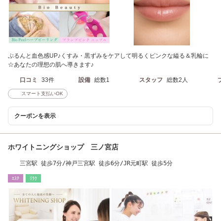
ぷるんと血色感UP♪くすみ・黒ずみをケアして明るくピンクな縊る＆乳輪に
☆あなたの理想の肌へ導きます♪
口コミ
33件
設備
総数1
スタッフ
総数2人
スマート支払いOK
クーポンを表示
ホワイトニングショップ 三ノ宮店
三宮駅 徒歩7分/神戸三宮駅 徒歩6分/JR元町駅 徒歩5分
ｴｽﾃ
ﾘﾗｸ