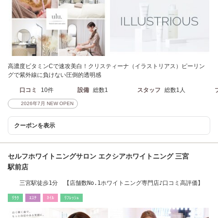
高濃度ビタミンCで速攻美白！クリスティーナ（イラストリアス）ピーリン
グで紫外線に負けない圧倒的透明感
口コミ
10件
設備
総数1
スタッフ
総数1人
2026年7月 NEW OPEN
クーポンを表示
セルフホワイトニングサロン エクシアホワイトニング 三宮
駅前店
三宮駅徒歩1分 【店舗数No.1ホワイトニング専門店♪口コミ高評価】
ﾘﾗｸ
ｴｽﾃ
ﾈｲﾙ
ﾘﾌﾚｯｼｭ