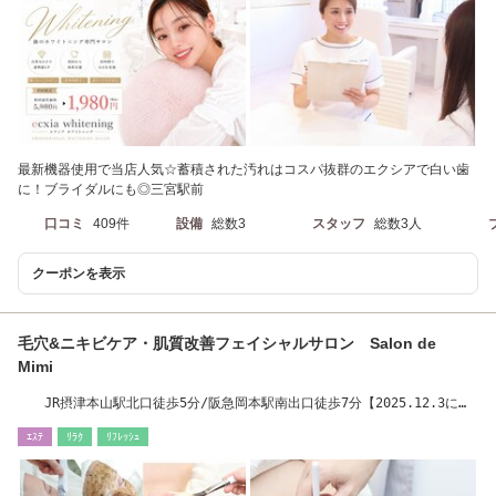
最新機器使用で当店人気☆蓄積された汚れはコスパ抜群のエクシアで白い歯
に！ブライダルにも◎三宮駅前
口コミ
409件
設備
総数3
スタッフ
総数3人
クーポンを表示
毛穴&ニキビケア・肌質改善フェイシャルサロン Salon de
Mimi
JR摂津本山駅北口徒歩5分/阪急岡本駅南出口徒歩7分【2025.12.3に移
転いたしました】
ｴｽﾃ
ﾘﾗｸ
ﾘﾌﾚｯｼｭ