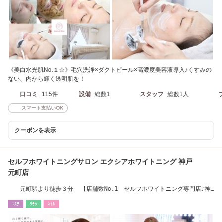
《美白水光肌No.１☆》毛穴洗浄×ダクトピール×高濃度美容液導入♪くすみの
ない、内から輝く透明肌を！
口コミ
115件
設備
総数1
スタッフ
総数1人
スマート支払いOK
クーポンを表示
セルフホワイトニングサロン エクシアホワイトニング 神戸
元町店
元町駅より徒歩３分 【店舗数No.1 セルフホワイトニング専門店♪神
戸元町】
ｴｽﾃ
ﾘﾗｸ
ﾈｲﾙ