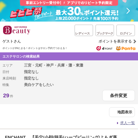
レディース
ブックマーク
ログイン
ゲストさん
ポイントを表示する
ポイントが1%たまる！
ポイントはサロン予約でつかえる！
エステサロンの検索結果
三宮・元町・神戸・兵庫・灘・東灘
エリア
指定なし
日付
指定なし
来店時刻
美白ケアをしたい
特集
29
条件変更
件
地図表示
求人一覧
ENCHANT 【毛穴/小顔/脱毛/ハーブピーリング/よもぎ蒸