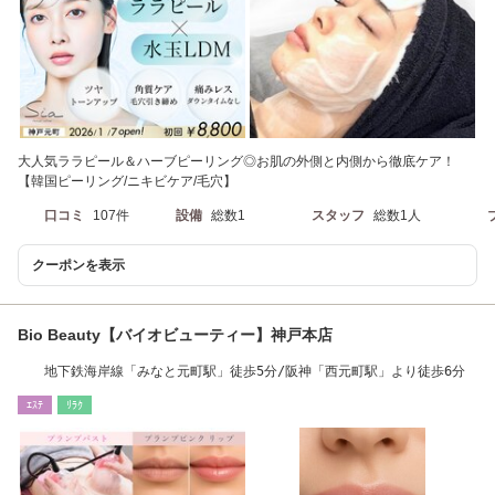
大人気ララピール＆ハーブピーリング◎お肌の外側と内側から徹底ケア！
【韓国ピーリング/ニキビケア/毛穴】
口コミ
107件
設備
総数1
スタッフ
総数1人
クーポンを表示
Bio Beauty【バイオビューティー】神戸本店
地下鉄海岸線「みなと元町駅」徒歩5分/阪神「西元町駅」より徒歩6分
ｴｽﾃ
ﾘﾗｸ