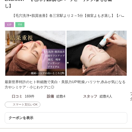
し】
【毛穴洗浄×肌質改善】各三宮駅より２～5分【個室よもぎ蒸し】【ハー
ブピーリング】
ｴｽﾃ
ﾘﾗｸ
最新世界特許のヒト幹細胞で美白・美肌力UP!乾燥,ハリツヤ,赤みが気になる
方やシミケア・小じわケアに◎
口コミ
169件
設備
総数4
スタッフ
総数4人
スマート支払いOK
クーポンを表示