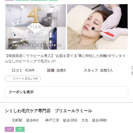
【韓国美容◇ララピール導入】“お肌を育てる”事に特化した剥離/ダウンタイ
ムなしのピーリングで毛穴レス!
口コミ
419件
設備
総数6
スタッフ
総数5人
スマート支払いOK
クーポンを表示
シミしわ毛穴ケア専門店 ブリエールラミール
元町駅 徒歩6分 神戸三宮 徒歩10分 大丸 徒歩30秒
ｴｽﾃ
ﾘﾗｸ