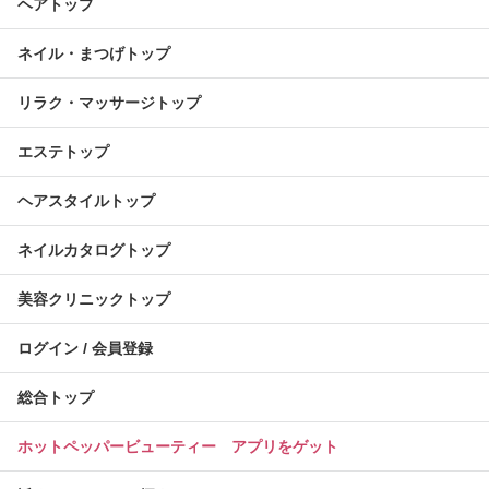
ヘアトップ
ネイル・まつげトップ
リラク・マッサージトップ
エステトップ
ヘアスタイルトップ
ネイルカタログトップ
美容クリニックトップ
ログイン / 会員登録
総合トップ
ホットペッパービューティー アプリをゲット