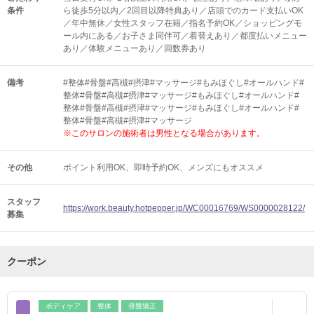
条件
ら徒歩5分以内／2回目以降特典あり／店頭でのカード支払いOK
／年中無休／女性スタッフ在籍／指名予約OK／ショッピングモ
ール内にある／お子さま同伴可／着替えあり／都度払いメニュー
あり／体験メニューあり／回数券あり
備考
#整体#骨盤#高槻#摂津#マッサージ#もみほぐし#オールハンド#
整体#骨盤#高槻#摂津#マッサージ#もみほぐし#オールハンド#
整体#骨盤#高槻#摂津#マッサージ#もみほぐし#オールハンド#
整体#骨盤#高槻#摂津#マッサージ
※このサロンの施術者は男性となる場合があります。
その他
ポイント利用OK
即時予約OK
メンズにもオススメ
スタッフ
https://work.beauty.hotpepper.jp/WC00016769/WS0000028122/
募集
クーポン
ボディケア
整体
骨盤矯正