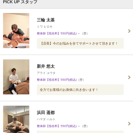
PICK UP スタッフ
三輪 太基
ミワ ヒロキ
整体師【指名料】550円(税込) ～
（歴）
【店長】今のお悩みを全てサポートさせて頂きます！
新井 悠太
アライ ユウタ
整体師【指名料】550円(税込)
（歴）
全力でお客様のお身体に向き合います！
浜田 遥都
ハマダ ハルト
整体師【指名料】550円(税込) ～
（歴）