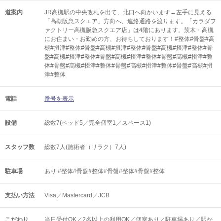
道案内
JR高槻駅の中央改札を出て、北口へ向かいます→左手に見える
「高槻阪急スクエア」方向へ、連絡通路を渡ります。「カラダフ
ァクトリー高槻阪急スクエア店」は4階にあります。茨木・高槻
にお住まい・お勤めの方、お待ちしております！#整体#骨盤#高
槻#摂津#整体#骨盤#高槻#摂津#整体#骨盤#高槻#摂津#整体#骨
盤#高槻#摂津#整体#骨盤#高槻#摂津#整体#骨盤#高槻#摂津#整
体#骨盤#高槻#摂津#整体#骨盤#高槻#摂津#整体#骨盤#高槻#摂
津#整体
電話
番号を表示
設備
総数7(ベッド5／完全個室1／スペース1)
スタッフ数
総数7人(施術者（リラク）7人)
駐車場
あり #整体#骨盤#整体#骨盤#整体#骨盤#整体
支払い方法
Visa／Mastercard／JCB
こだわり
当日受付OK／2名以上の利用OK／個室あり／駐車場あり／駅か