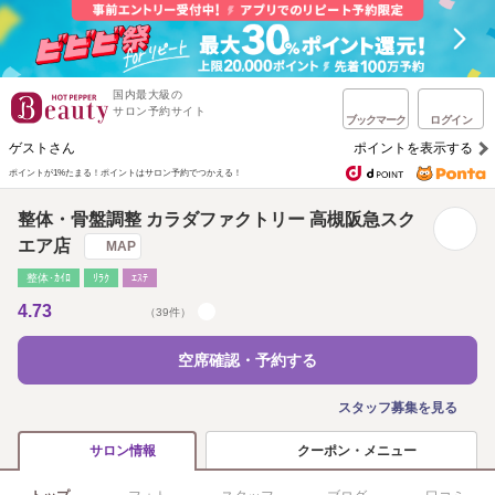
国内最大級の
サロン予約サイト
ブックマーク
ログイン
ゲストさん
ポイントを表示する
ポイントが1%たまる！
ポイントはサロン予約でつかえる！
整体・骨盤調整 カラダファクトリー 高槻阪急スク
エア店
MAP
整体･ｶｲﾛ
ﾘﾗｸ
ｴｽﾃ
4.73
（39件）
空席確認・予約する
スタッフ募集を見る
クーポン・メニュー
サロン情報