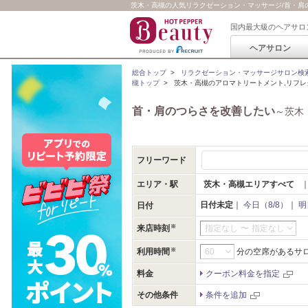
茨木・高槻の人気リラクゼーション・マッサージ/首・肩のつ
国内最大級のヘアサロ
ヘアサロン
総合トップ
>
リラクゼーション・マッサージサロン検
槻トップ
>
茨木・高槻のアロマトリートメント,リフレ
首・肩のつらさを改善したい
～茨木
フリーワード
エリア・駅
茨木・高槻エリアすべて
日付未定
｜
今日（8/8）
｜
明
日付
来店時刻
指定なし
〜
指定なし
利用時間
分の空席があるサ
料金
クーポン料金を指定
その他条件
条件を追加