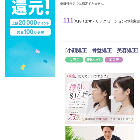
※日付未定では指定できません
111
件あります - リラクゼーションの検索
[小顔矯正 骨盤矯正 美容矯正] 銀座
リラク
整体・カイロ
エステ