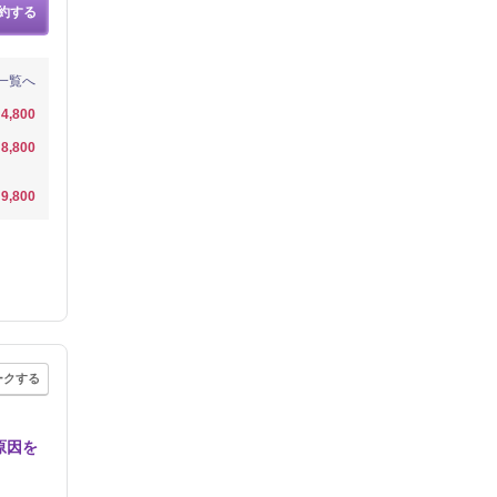
約する
一覧へ
4,800
8,800
9,800
ークする
原因を