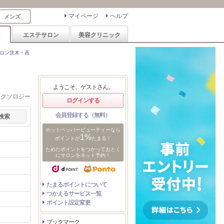
マイページ
ヘルプ
メンズ
ン
エステサロン
美容クリニック
ロン茨木・高
ようこそ、ゲストさん。
レクソロジー
ログインする
会員登録する（無料）
ホットペッパービューティーなら
1%
ポイントが
たまる！
ためたポイントをつかっておとく
にサロンをネット予約！
たまるポイントについて
つかえるサービス一覧
ポイント設定変更
ブックマーク