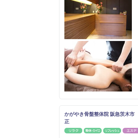
かがやき骨盤整体院 阪急茨木市 
正
リラク
整体・カイロ
リフレッ