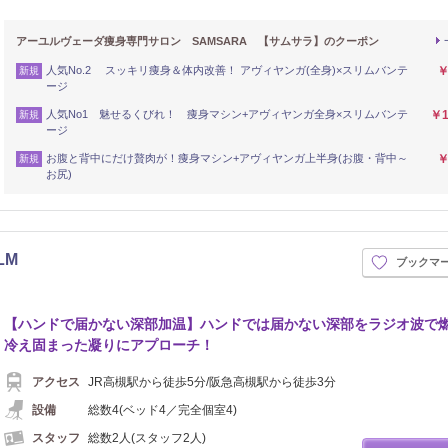
アーユルヴェーダ痩身専門サロン SAMSARA 【サムサラ】のクーポン
人気No.2 スッキリ痩身＆体内改善！ アヴィヤンガ(全身)×スリムバンテ
￥
新規
ージ
人気No1 魅せるくびれ！ 痩身マシン+アヴィヤンガ全身×スリムバンテ
￥1
新規
ージ
お腹と背中にだけ贅肉が！痩身マシン+アヴィヤンガ上半身(お腹・背中～
￥
新規
お尻)
LM
ブックマ
【ハンドで届かない深部加温】ハンドでは届かない深部をラジオ波で
冷え固まった凝りにアプローチ！
アクセス
JR高槻駅から徒歩5分/阪急高槻駅から徒歩3分
設備
総数4(ベッド4／完全個室4)
スタッフ
総数2人(スタッフ2人)