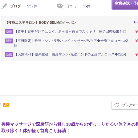
空席確認・予
ブログ
952件
口コミ
56件
【痩身エステサロン】BODY BELMのクーポン
【背中】背中だけではなく、肩甲骨＋首までスッキリ！疲労回復効果も◎
￥
新規
【平日限定】最強マシン×痩身ハンドマッサージWケア◆全身フルコース×2
￥
新規
回
【人気No.1】結果重視！痩身マシン×最強ハンドの全身フルコース◆2回分
￥
新規
ー
UP
ブックマ
美棒マッサージで深層筋から解し30歳からのずっしりだるい体辛さの
取り除く！体が軽く首肩こり解消！