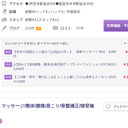
アクセス
◆JR茨木駅徒歩5分◆阪急茨木市駅徒歩10分
設備
総数4(ベッド4／ハンド4／半個室4)
スタッフ
総数4人(スタッフ4人)
空席確認・予
ブログ
115件
口コミ
67件
UP
リンパメソードサロン オードリーのクーポン
【長年の頑固なコリ疲れでお悩みの方へ】 美棒マッサージ 90分 8,800
￥
新規
円
人気No.1【肩&腰痛・痩身/全身代謝アップ】パーフェクションDX 150分1
￥1
新規
3,000円
【二の腕・背中・脚のむくみ】とことん解して心も身体もスッキリ 120分
￥1
新規
￥11000
マッサージ/整体/腰痛/肩こり/骨盤矯正/猫背矯
ブックマ
シュ
エステ