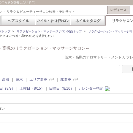
らさを改善したい (1/6)
レディース
ン ・リラク＆ビューティーサロン検索・予約サイト
ヘアスタイル
ネイル・まつげサロン
ネイルカタログ
リラクサロ
索トップ
>
リラクゼーション・マッサージサロン関西トップ
>
リラクゼーション・マッサージサ
クソロジー/首・肩のつらさを改善したい
・高槻のリラクゼーション・マッサージサロン～
茨木・高槻のアロマトリートメント,リフ
｜
高槻
｜
茨木
｜
エリア変更
｜
駅変更
日（8/9）
｜
土曜日（8/15）
｜
日曜日（8/16）
｜
カレンダー指定
ロン