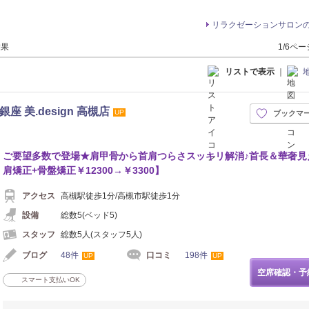
リラクゼーションサロン
結果
1/6ペ
リストで表示
｜
 美.design 高槻店
UP
ブックマ
ご要望多数で登場★肩甲骨から首肩つらさスッキリ解消♪首長＆華奢見
肩矯正+骨盤矯正￥12300→￥3300】
アクセス
高槻駅徒歩1分/高槻市駅徒歩1分
設備
総数5(ベッド5)
スタッフ
総数5人(スタッフ5人)
ブログ
48件
口コミ
198件
UP
UP
空席確認・予
スマート支払いOK