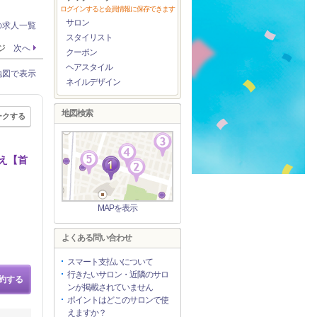
ログインすると会員情報に保存できます
サロン
の求人一覧
スタイリスト
ージ
次へ
クーポン
ヘアスタイル
地図で表示
ネイルデザイン
地図検索
ークする
え【首
MAPを表示
よくある問い合わせ
スマート支払いについて
行きたいサロン・近隣のサロ
約する
ンが掲載されていません
ポイントはどこのサロンで使
えますか？