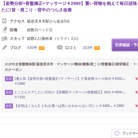
【姿勢分析+骨盤矯正+マッサージ￥2980】重い荷物を抱えて毎日頑張
たに!首・肩こり・背中のつらさ改善
アクセス
阪急茨木市駅から徒歩5分
設備
総数2(ベッド2)
スタッフ
総数2人(施術者（リラク）2人)
空席確認・予
ブログ
430件
口コミ
203件
UP
UP
かがやき骨盤整体院 阪急茨木市 マッサージ/整体/腰痛/肩こり/骨盤矯正/猫背矯正
のクーポン
1番人気【姿勢分析+骨盤矯正+マッサージ】で美姿勢コース60分￥8250→
￥
新規
￥2980
とことんケアしたい方向け【深層筋マッサージ×骨盤矯正】90分￥9900→
￥
新規
￥7150
【女性はこちら】どれを選べば良いかわからない方に☆￥4400→￥2980
￥
新規
ブックマ