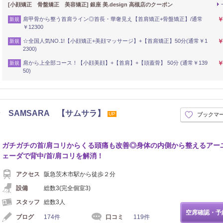
[小顔矯正 骨盤矯正 美容矯正] 銀座 美.design 高槻店のクーポン
肩甲骨から整う首肩ライン◎首長・華奢見え【首肩矯正+骨盤矯正】/通常
￥
新規
￥12300
☆全国人気NO.1!【小顔矯正+美顔マッサージ】+【首肩矯正】50分(通常￥1
￥
新規
2300)
肩から上全部コース！【小顔美顔】+【首肩】+【頭蓋骨】 50分 (通常￥139
￥
新規
50)
 SAMSARA 【サムサラ】
UP
ブックマ
ガチガチの首/肩コリからくる頭痛も改善◎身体の内側から整えるアー
ェーダで背中/首/肩コリを解消！
アクセス
阪急茨木市駅から徒歩２分
設備
総数3(完全個室3)
スタッフ
総数3人
空席確認・予
ブログ
174件
口コミ
119件