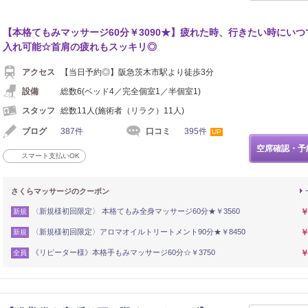
【本格てもみマッサージ60分￥3090★】疲れた時、行きたい時にいつ
入れ可能☆首肩の疲れもスッキリ◎
アクセス
【当日予約◎】阪急茨木市駅より徒歩3分
設備
総数6(ベッド4／完全個室1／半個室1)
スタッフ
総数11人(施術者（リラク）11人)
ブログ
387件
口コミ
395件
UP
空席確認・予
スマート支払いOK
さくらマッサージのクーポン
〈新規様初回限定〉 本格てもみ全身マッサージ60分★￥3560
￥
新規
〈新規様初回限定〉アロマオイルトリートメント90分★￥8450
￥
新規
《リピーター様》本格手もみマッサージ60分☆￥3750
￥
全員