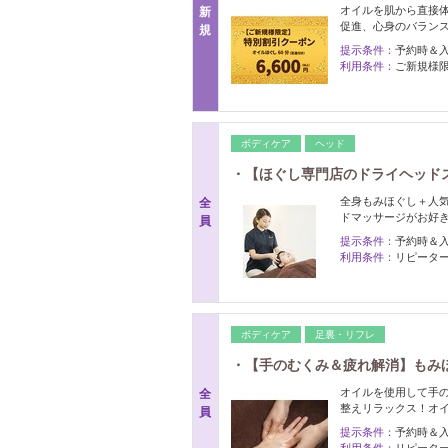
オイルを肌から直接
新
促進、心身のバラン
規
提示条件：
予約時＆
利用条件：
ご新規様
ボディケア
ヘッド
・【ほぐし専門店のドライヘッドス
全身もみほぐし＋人
全
ドマッサージがお好
員
提示条件：
予約時＆
利用条件：
リピーター
ボディケア
足裏・リフレ
・【手のむくみ＆疲れ解消】もみほ
オイルを使用して手
全
整えリラックス！オ
員
提示条件：
予約時＆
利用条件：
リピーター