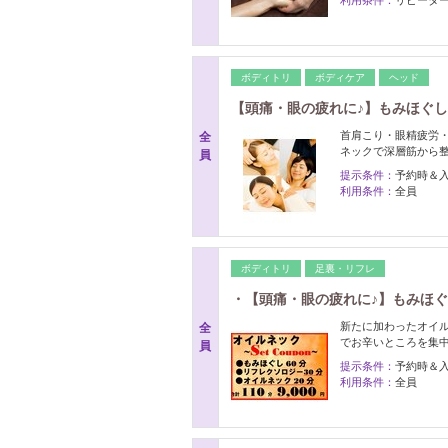
ボディトリ
ボディケア
ヘッド
【頭痛・眼の疲れに♪】もみほぐし
首肩こり・眼精疲労・
全
ネックで深層筋から
員
提示条件：
予約時＆
利用条件：
全員
ボディトリ
足裏・リフレ
・【頭痛・眼の疲れに♪】もみほぐ
新たに加わったオイ
全
でお辛いところを集
員
提示条件：
予約時＆
利用条件：
全員