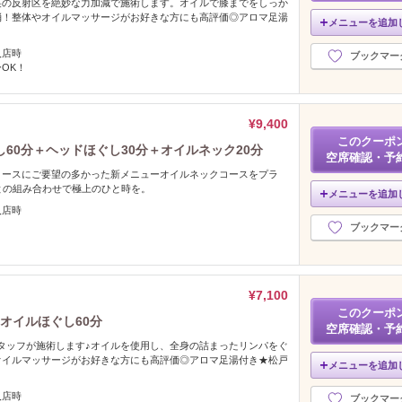
裏の反射区を絶妙な力加減で施術します。オイルで膝までをしっか
消！整体やオイルマッサージがお好きな方にも高評価◎アロマ足湯
メニューを追加
入店時
ブックマー
OK！
¥9,400
このクーポ
60分＋ヘッドほぐし30分＋オイルネック20分
空席確認・予
コースにご要望の多かった新メニューオイルネックコースをプラ
との組み合わせで極上のひと時を。
メニューを追加
入店時
ブックマー
¥7,100
このクーポ
オイルほぐし60分
空席確認・予
タッフが施術します♪オイルを使用し、全身の詰まったリンパをぐ
オイルマッサージがお好きな方にも高評価◎アロマ足湯付き★松戸
メニューを追加
入店時
ブックマー