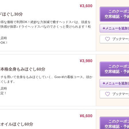
¥3,600
このクーポ
ほぐし30分
空席確認・予
お得な価格で利用OK！絶妙な力加減で癒すヘッドスパは、頭皮を
爽快感が抜群♪ドライヘッドスパなのでさくっと受けられます！松
メニューを追加
入店時
ブックマー
OK！
¥3,980
このクーポ
】本格全身もみほぐし60分
空席確認・予
チを用いて全身をもみほぐしていく、Goo-it!の看板コース。頭か
ほぐします。
メニューを追加
入店時
限定！
ブックマー
¥6,600
このクーポ
】オイルほぐし60分
空席確認・予