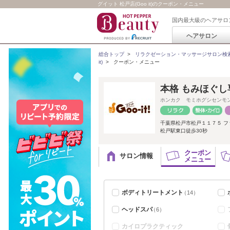
グイット 松戸店(Goo it)のクーポン・メニュー
国内最大級のヘアサロ
ヘアサロン
総合トップ
>
リラクゼーション・マッサージサロン検
it)
>
クーポン・メニュー
本格 もみほぐし専
ホンカク モミホグシセンモ
千葉県松戸市松戸１１７５ フ
松戸駅東口徒歩30秒
クーポン
サロン情報
メニュー
ボディトリートメント
（14）
ヘッドスパ
（6）
カイロプラクティック