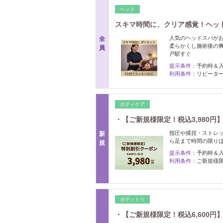
ヘッド
スキマ時間に、クリア感覚！ヘッド
人気のヘッドスパが
全
柔らかくし施術後の
員
戸駅すぐ
提示条件：
予約時＆
利用条件：
リピーター
ボディケア
・【ご新規様限定！税込3,980円
指圧や揉捏・ストレッ
新
ら足まで時間の限り
規
提示条件：
予約時＆
利用条件：
ご新規様
ボディトリ
・【ご新規様限定！税込6,600円