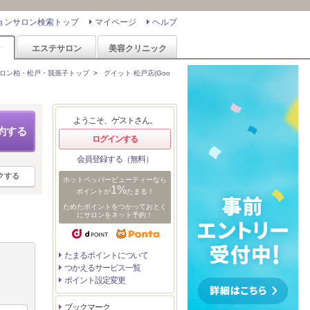
ョンサロン検索トップ
マイページ
ヘルプ
ン
エステサロン
美容クリニック
ロン柏・松戸・我孫子トップ
>
グイット 松戸店(Goo
ようこそ、ゲストさん。
約する
ログインする
会員登録する（無料）
クする
ホットペッパービューティーなら
1%
ポイントが
たまる！
ためたポイントをつかっておとく
にサロンをネット予約！
たまるポイントについて
つかえるサービス一覧
ポイント設定変更
ブックマーク