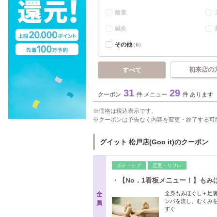
酸素
鍼灸
その他
（6）
初来店の
すべて
31
29
クーポン
件 メニュー
件 あります
価格は税込表示です。
クーポンは予告なく内容を変更・終了する可
グイット 松戸店(Goo it)のクーポン
ボディケア
足裏・リフレ
・【No．1看板メニュー！】もみ
全身もみほぐし＋足
全
ンパを流し、むくみ
員
すぐ