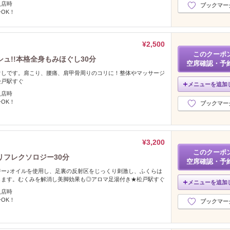
入店時
ブックマー
OK！
¥2,500
このクーポ
ュ!!本格全身もみほぐし30分
空席確認・予
ぐしです。肩こり、腰痛、肩甲骨周りのコリに！整体やマッサージ
松戸駅すぐ
メニューを追加
入店時
OK！
ブックマー
¥3,200
このクーポ
フレクソロジー30分
空席確認・予
ジー♪オイルを使用し、足裏の反射区をじっくり刺激し、ふくらは
します。むくみを解消し美脚効果も◎アロマ足湯付き★松戸駅すぐ
メニューを追加
入店時
OK！
ブックマー