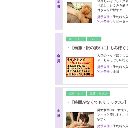
全身もみほぐし＋足
全
り流し、むくみを解
員
付き★松戸駅すぐ
提示条件：
予約時＆
利用条件：
リピーター
ボディトリ
ヘッド
・【頭痛・眼の疲れに】もみほぐし
人気のヘッドほぐし
全
ス。もみほぐし60分
員
提示条件：
予約時＆
利用条件：
全員
ボディトリ
足裏・リフレ
・【時間がなくてもリラックス♪】
男女利用OK！女性ス
全
ぐ～っと流します。
員
駅すぐ
提示条件：
予約時＆