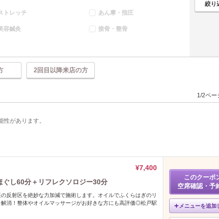
ストレッチ
あん摩・指圧
美容鍼灸
接骨・整骨
方
2回目以降来店の方
1/2ペ
能性があります。
¥7,400
このクーポ
ほぐし60分＋リフレクソロジー30分
空席確認・予
裏の反射区を絶妙な力加減で施術します。オイルでふくらはぎのリ
を解消！整体やオイルマッサージがお好きな方にも高評価◎松戸駅
メニューを追加