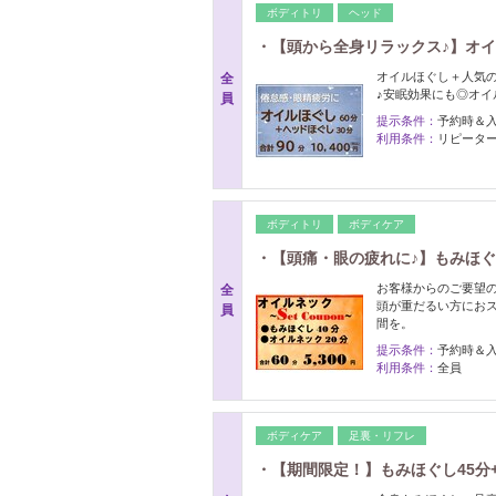
ボディトリ
ヘッド
・【頭から全身リラックス♪】オイ
オイルほぐし＋人気
全
♪安眠効果にも◎オ
員
提示条件：
予約時＆
利用条件：
リピーター
ボディトリ
ボディケア
・【頭痛・眼の疲れに♪】もみほぐ
お客様からのご要望
全
頭が重だるい方にお
員
間を。
提示条件：
予約時＆
利用条件：
全員
ボディケア
足裏・リフレ
・【期間限定！】もみほぐし45分