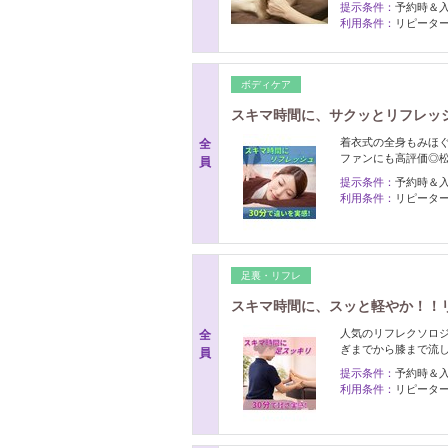
提示条件：
予約時＆
利用条件：
リピーター
ボディケア
スキマ時間に、サクッとリフレッシ
着衣式の全身もみほ
全
ファンにも高評価◎
員
提示条件：
予約時＆
利用条件：
リピーター
足裏・リフレ
スキマ時間に、スッと軽やか！！リ
人気のリフレクソロ
全
ぎまでから膝まで流
員
提示条件：
予約時＆
利用条件：
リピーター