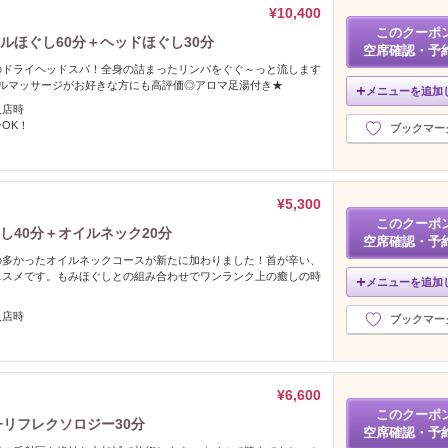
¥10,400
このクーポ
ルほぐし60分＋ヘッドほぐし30分
空席確認・予
のドライヘッドスパ！全身の詰まったリンパをぐぐ～っと流します
イルマッサージがお好きな方にも高評価◎アロマ足湯付き★
メニューを追加
入店時
OK！
ブックマー
¥5,300
このクーポ
し40分＋オイルネック20分
空席確認・予
の多かったオイルネックコースが新たに加わりました！首が辛い、
ススメです。もみほぐしとの組み合わせでワンランク上の癒しの時
メニューを追加
入店時
ブックマー
¥6,600
このクーポ
+リフレクソロジー30分
空席確認・予