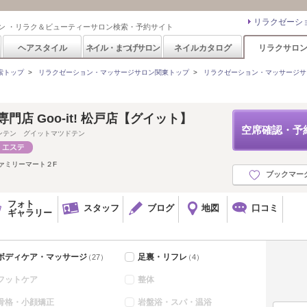
リラクゼーシ
ン ・リラク＆ビューティーサロン検索・予約サイト
ヘアスタイル
ネイル・まつげサロン
ネイルカタログ
リラクサロ
索トップ
>
リラクゼーション・マッサージサロン関東トップ
>
リラクゼーション・マッサージサ
門店 Goo-it! 松戸店【グイット】
空席確認・予
ンテン グイットマツドテン
ァミリーマート２F
ブックマー
フォト
スタッフ
ブログ
地図
口コミ
ギャラリー
ボディケア・マッサージ
足裏・リフレ
（27）
（4）
フットケア
整体
骨格・小顔矯正
岩盤浴・スパ・温浴