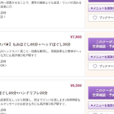
体内へ浸透させることで、通常の施術よりも血流・リンパの流れを
ス改善に◎
メニューを追加
入店時
限定！
ブックマー
¥7,800
このクーポ
パ★】もみほぐし60分＋ヘッドほぐし30分
空席確認・予
気のヘッドスパ！肩こり・頭痛を解消し、安眠効果も◎整体やヘッ
きな方にも高評価◎松戸駅すぐ
メニューを追加
入店時
OK！
ブックマー
¥6,500
このクーポ
ぐし60分+ハンドリフレ20分
空席確認・予
の反射区をしっかり刺激し、肘までリンパを流します♪自律神経を
イルマッサージがお好きな方にも高評価◎松戸駅すぐ。
メニューを追加
入店時
OK！