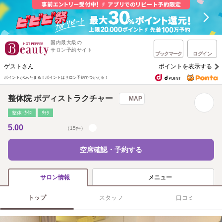
国内最大級の
サロン予約サイト
ブックマーク
ログイン
ゲストさん
ポイントを表示する
ポイントが1%たまる！
ポイントはサロン予約でつかえる！
整体院 ボディストラクチャー
MAP
整体･ｶｲﾛ
ﾘﾗｸ
5.00
（15件）
空席確認・予約する
メニュー
サロン情報
トップ
スタッフ
口コミ