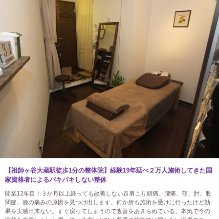
【祖師ヶ谷大蔵駅徒歩1分の整体院】経験19年延べ２万人施術してきた国
家資格者によるバキバキしない整体
開業12年目！３か月以上経っても改善しない首肩こり頭痛、腰痛、顎、肘、股
関節、膝の痛みの原因を見つけ出します。何か所も施術を受けに行ったけど効
果を実感出来ない。すぐ戻ってしまうので改善をあきらめている。本気で今の