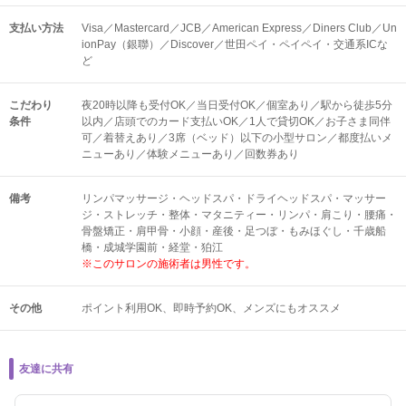
支払い方法
Visa／Mastercard／JCB／American Express／Diners Club／Un
ionPay（銀聯）／Discover／世田ペイ・ペイペイ・交通系ICな
ど
こだわり
夜20時以降も受付OK／当日受付OK／個室あり／駅から徒歩5分
条件
以内／店頭でのカード支払いOK／1人で貸切OK／お子さま同伴
可／着替えあり／3席（ベッド）以下の小型サロン／都度払いメ
ニューあり／体験メニューあり／回数券あり
備考
リンパマッサージ・ヘッドスパ・ドライヘッドスパ・マッサー
ジ・ストレッチ・整体・マタニティー・リンパ・肩こり・腰痛・
骨盤矯正・肩甲骨・小顔・産後・足つぼ・もみほぐし・千歳船
橋・成城学園前・経堂・狛江
※このサロンの施術者は男性です。
その他
ポイント利用OK
即時予約OK
メンズにもオススメ
友達に共有