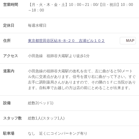
営業時間
【月・火・木・金・土】10：00～21：00/【日・祝日】10：00
～18：00
定休日
毎週水曜日
住所
東京都世田谷区砧８-８-２０ 吉浦ビル１０２
MAP
アクセス
小田急線 祖師谷大蔵駅より徒歩1分
道案内
小田急線の祖師谷大蔵駅の改札を出て、左に曲がると50メート
ル先に交差点があります。信号を渡り右に曲がって下さい。すぐ
左手に調剤薬局さんがありますので、その隣の１Ｆに当院があり
ます。自転車でお越しの方は店の前にとめることが出来ます。
設備
総数2(ベッド1)
スタッフ数
総数1人(スタッフ1人)
駐車場
なし 近くにコインパーキング有り