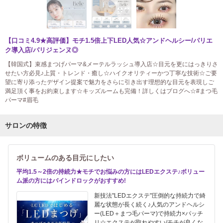
【口コミ4.9★高評価】モチ1.5倍上下LED人気☆アンドヘルシー/パリエ
ク導入店/パリジェンヌ◎
【韓国式】束感まつげパーマ&メーテルラッシュ導入店☆目元を更にはっきりさ
せたい方必見♪上質・トレンド・癒し☆ハイクオリティーかつ丁寧な技術☆ご要
望に寄り添ったデザイン提案で魅力をさらに引き出す理想的な目元を表現しご
満足頂く事をお約束します☆キッズルームも完備！詳しくはブログへ☆#まつ毛
パーマ#眉毛
サロンの特徴
ボリュームのある目元にしたい
平均1.5～2倍の持続力★モチでお悩みの方にはLEDエクステ♪ボリュー
ム派の方にはバインドロックがおすすめ!
新技法"LEDエクステ"圧倒的な持続力で綺
麗な状態が長く続く♪人気のアンドヘルシ
ー(LED＋まつ毛パーマ)で持続力×パッチ
リ☆エクステが取れやすい/モチが良くな