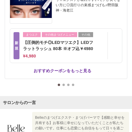
い方に◎流行りの束感まつげも♪/野田阪
神・海老江
まつエク
その他まつげメニュー
その他
【圧倒的モチ◎LEDマツエク】LEDフ
新
規
ラットラッシュ 80本 ※オフ込￥4980
¥4,980
おすすめクーポンをもっと見る
サロンからの一言
Belleのまつげエクステ・まつげパーマで【感動と幸せを
共有する】お客様に幸せになっていただくことが私たち
の願いです。仕事にも恋愛にも自信をもって日々を過ご