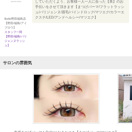
していただくよう、お客様一人一人に合った【美】のお
手伝いをさせて頂きます【まつげパーマ/フラットラッシ
ュ/パリジェンヌ/眉毛/バインドロック/マツエク/カラーエ
クステ/LED/アンドヘルシー/マツエク】
Belle野田福島店
【野田/福島/アイ
ブロウ】
スタッフ一同
【野田/福島/パリ
ジェンヌラッシ
ュ】
サロンの雰囲気