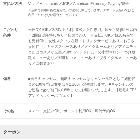
支払い方法
Visa／Mastercard／JCB／American Express／Paypay/現金
※店頭で利用可能なお支払い方法を記載しています。スマート支払いではご
利用いただけない場合がございます。
こだわり
当日受付OK／2名以上の利用OK／女性専用／駅から徒歩5分以内
条件
／2回目以降特典あり／店頭でのカード支払いOK／朝10時前で
も受付OK／女性スタッフ在籍／ドリンクサービスあり／お子さ
ま同伴可／キッズスペースあり／メイクルームあり／アメニティ
またはコスメが充実／3席（ベッド）以下の小型サロン／つけ放
題メニューあり／都度払いメニューあり／ブライダルメニューあ
り／回数券あり
備考
■当日キャンセル、無断キャンセルはキャンセル料として施術代
金の100%/当日変更は￥2,200が発生致します。■キャンセルの
ご連絡は必ず前日の18時までにお願いいたします。【眉毛/LED/
アンドヘルシー/マツエク】
その他
スマート支払いOK
ポイント利用OK
即時予約OK
クーポン