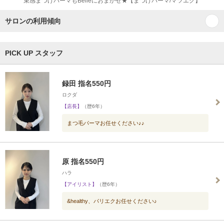
束感まつげパーマもBelleにおまかせ★【まつげパーマ/マツエク】
サロンの利用傾向
PICK UP スタッフ
録田 指名550円
ロクダ
【店長】
（歴6年）
まつ毛パーマお任せください♪♪
原 指名550円
ハラ
【アイリスト】
（歴6年）
&healthy、パリエクお任せください♪