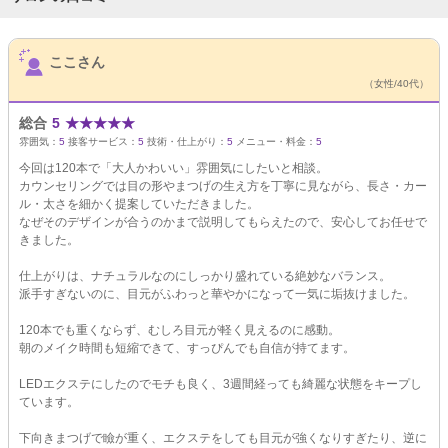
サロンPick Up
ここさん
（女性/40代）
総合
5
★
★
★
★
★
雰囲気：
5
接客サービス：
5
技術・仕上がり：
5
メニュー・料金：
5
今回は120本で「大人かわいい」雰囲気にしたいと相談。
カウンセリングでは目の形やまつげの生え方を丁寧に見ながら、長さ・カー
ル・太さを細かく提案していただきました。
なぜそのデザインが合うのかまで説明してもらえたので、安心してお任せで
きました。
仕上がりは、ナチュラルなのにしっかり盛れている絶妙なバランス。
派手すぎないのに、目元がふわっと華やかになって一気に垢抜けました。
120本でも重くならず、むしろ目元が軽く見えるのに感動。
朝のメイク時間も短縮できて、すっぴんでも自信が持てます。
LEDエクステにしたのでモチも良く、3週間経っても綺麗な状態をキープし
ています。
下向きまつげで瞼が重く、エクステをしても目元が強くなりすぎたり、逆に