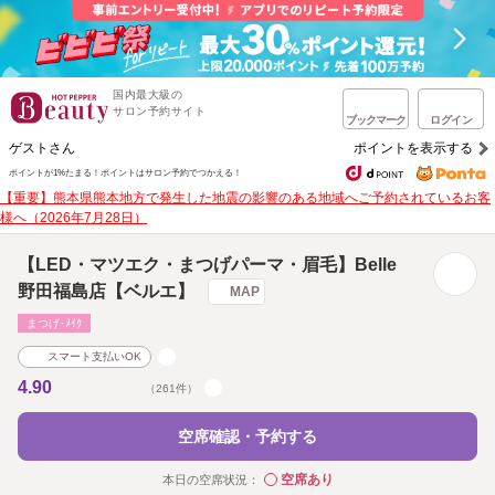
国内最大級の
サロン予約サイト
ブックマーク
ログイン
ゲストさん
ポイントを表示する
ポイントが1%たまる！
ポイントはサロン予約でつかえる！
【重要】熊本県熊本地方で発生した地震の影響のある地域へご予約されているお客
様へ（2026年7月28日）
【LED・マツエク・まつげパーマ・眉毛】Belle
野田福島店【ベルエ】
MAP
まつげ･ﾒｲｸ
スマート支払いOK
4.90
（261件）
空席確認・予約する
空席あり
本日の空席状況：
◯