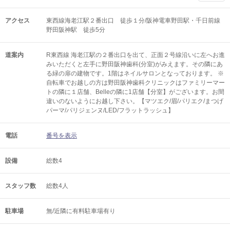
アクセス
東西線海老江駅２番出口 徒歩１分/阪神電車野田駅・千日前線
野田阪神駅 徒歩5分
道案内
R東西線 海老江駅の２番出口を出て、正面２号線沿いに左へお進
みいただくと左手に野田阪神歯科(分室)がみえます。その隣にあ
る緑の扉の建物です。1階はネイルサロンとなっております。 ※
自転車でお越しの方は野田阪神歯科クリニックはファミリーマー
トの隣に１店舗、Belleの隣に1店舗【分室】がございます。お間
違いのないようにお越し下さい。【マツエク/眉/パリエク/まつげ
パーマ/パリジェンヌ/LED/フラットラッシュ】
電話
番号を表示
設備
総数4
スタッフ数
総数4人
駐車場
無/近隣に有料駐車場有り