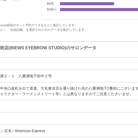
40代
50代〜
Beauty経由のネット予約データをもとに集計しています。
ない」「自由記載」を選択された方のデータを集計しています。
BIEWS EYEBROW STUDIO)のサロンデータ
重洲２－１ 八重洲地下街中２号
中央口改札を出て直進。大丸東京店を通り抜けた先の八重洲地下2番街にございま
ャャラクター・ラーメンストリート等）とは異なりますのでご注意くださいませ。
d／JCB／American Express