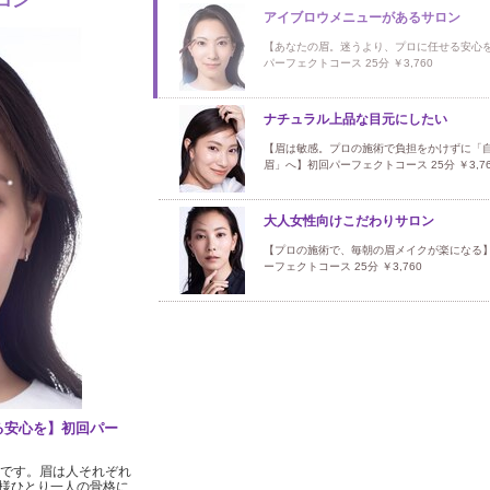
ロン
アイブロウメニューがあるサロン
【あなたの眉。迷うより、プロに任せる安心
パーフェクトコース 25分 ￥3,760
ナチュラル上品な目元にしたい
【眉は敏感。プロの施術で負担をかけずに「
眉」へ】初回パーフェクトコース 25分 ￥3,76
大人女性向けこだわりサロン
【プロの施術で、毎朝の眉メイクが楽になる
ーフェクトコース 25分 ￥3,760
る安心を】初回パー
ドです。眉は人それぞれ
様ひとり一人の骨格に