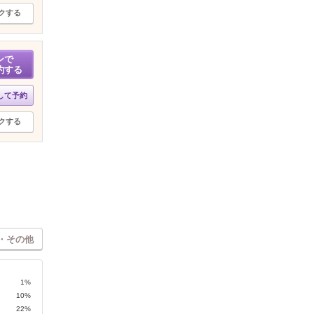
クする
ンで
約する
して予約
クする
・その他
1%
10%
22%