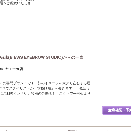
眉をご提案いたしま
BIEWS EYEBROW STUDIO)からの一言
UDIO ヤエチカ店
ロウ）の専門ブランドです。顔のイメージを大きく左右する眉
ブロウスタイリストが「垢抜け眉」へ導きます。「似合う
軽にご相談ください。皆様のご来店を、スタッフ一同心より
空席確認・予