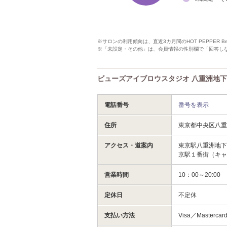
※サロンの利用傾向は、直近3カ月間のHOT PEPPER 
※「未設定・その他」は、会員情報の性別欄で「回答し
ビューズアイブロウスタジオ 八重洲地下街店(
電話番号
番号を表示
住所
東京都中央区八
アクセス・道案内
東京駅八重洲地下
京駅１番街（キ
営業時間
10：00～20:00
定休日
不定休
支払い方法
Visa／Mastercar