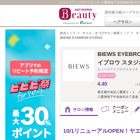
ビューズアイブロウスタジオ 八重洲地下街店(BIEWS EYEB
国内最大級のヘアサロ
ヘアサロン
総合トップ
>
ネイル・まつげサロン検索トップ
>
ネ
(BIEWS EYEBROW STUDIO)
BIEWS EYEB
イブロウ スタジ
ビューズアイブロウスタジオ
4.40
（1
東京都中央区八重洲２－１ 
八重洲地下中央改札出て直進
クーポン
サロン情報
メニュー
10/1リニューアルOPEN！ヤ