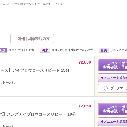
uty経由のネット予約時データをもとに集計しています。
2回目以降来店の方
新規
サロンに初来店の方
再来
サロンに2回目以降にご来店の方
全員
サロンにご
¥2,850
このクーポ
空席確認・予
ィース】アイブロウコースリピート 15分
メニューを追加
にお手入れ
ブックマー
¥2,850
このクーポ
空席確認・予
ズ】メンズアイブロウコースリピート 10分
メニューを追加
にお手入れ