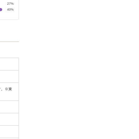
27%
40%
す。※東