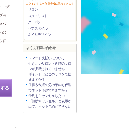
ログインすると会員情報に保存できます
オープ
サロン
ブラ
スタイリスト
クーポン
やバ
ヘアスタイル
人の
ネイルデザイン
みす
よくある問い合わせ
スマート支払いについて
行きたいサロン・近隣のサロ
ンが掲載されていません
ポイントはどこのサロンで使
えますか？
子供や友達の分の予約も代理
約する
でネット予約できますか？
予約をキャンセルしたい
「無断キャンセル」と表示が
出て、ネット予約ができない