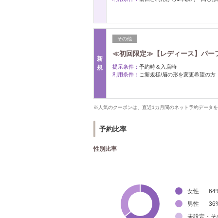
その他
≪初回限定≫【レディース】パーフ
新
提示条件：
予約時＆入店時
規
利用条件：
ご新規様/眉の形を変更希望の方
※人気のクーポンは、直近1カ月間のネット予約データ
予約比率
性別比率
女性
64
男性
36
未設定・そ