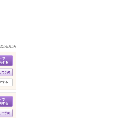
来店の全員の方
ンで
約する
して予約
クする
ンで
約する
して予約