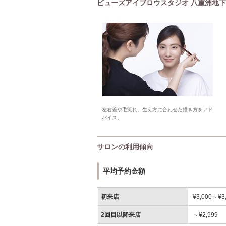
ビューズアイブロウスタジオ 八重洲地下街店(
左右差や毛流れ、生え方に合わせた描き方をアド
バイス。
サロンの利用傾向
平均予約金額
初来店
¥3,000～¥3
2回目以降来店
～¥2,999