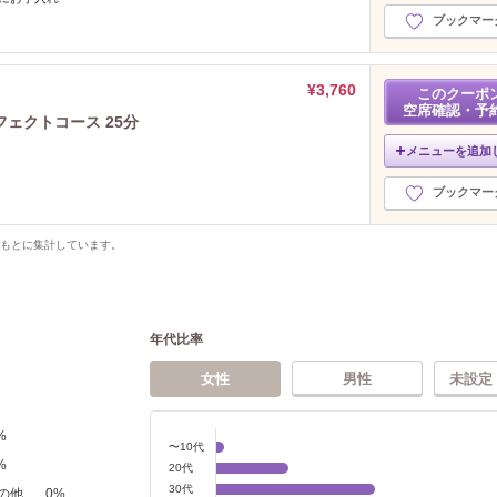
ブックマー
¥3,760
このクーポ
空席確認・予
ェクトコース 25分
メニューを追加
ブックマー
をもとに集計しています。
年代比率
女性
男性
未設定
%
〜10代
%
20代
30代
の他
0
%