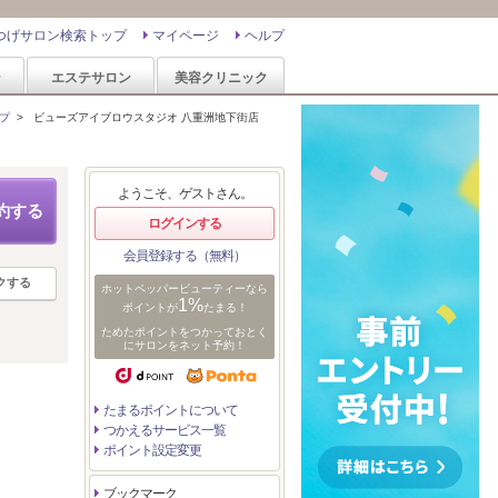
つげサロン検索トップ
マイページ
ヘルプ
ン
エステサロン
美容クリニック
プ
>
ビューズアイブロウスタジオ 八重洲地下街店
ようこそ、ゲストさん。
約する
ログインする
会員登録する（無料）
クする
ホットペッパービューティーなら
1%
ポイントが
たまる！
ためたポイントをつかっておとく
にサロンをネット予約！
たまるポイントについて
つかえるサービス一覧
ポイント設定変更
ブックマーク