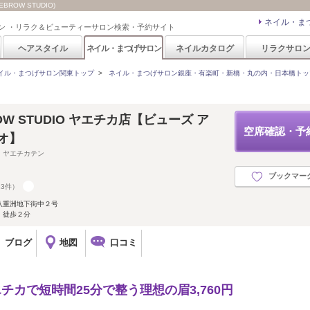
ROW STUDIO)
ネイル・ま
ン ・リラク＆ビューティーサロン検索・予約サイト
ヘアスタイル
ネイル・まつげサロン
ネイルカタログ
リラクサロ
イル・まつげサロン関東トップ
>
ネイル・まつげサロン銀座・有楽町・新橋・丸の内・日本橋トッ
ROW STUDIO ヤエチカ店【ビューズ ア
空席確認・予
オ】
 ヤエチカテン
ブックマー
13件）
八重洲地下街中２号
、徒歩２分
ブログ
地図
口コミ
エチカで短時間25分で整う理想の眉3,760円