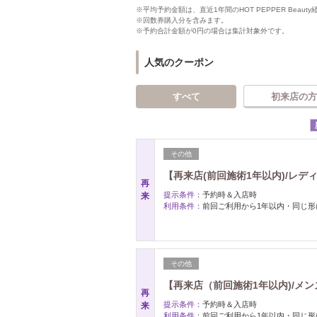
※平均予約金額は、直近1年間のHOT PEPPER Bea
※回数券購入分を含みます。
※予約合計金額が0円の場合は集計対象外です。
人気のクーポン
すべて
初来店の方
その他
【再来店(前回施術1年以内)/レデ
再
提示条件：
予約時＆入店時
来
利用条件：
前回ご利用から1年以内・同じ形
その他
【再来店（前回施術1年以内)/メン
再
提示条件：
予約時＆入店時
来
利用条件：
前回ご利用から1年以内・同じ形