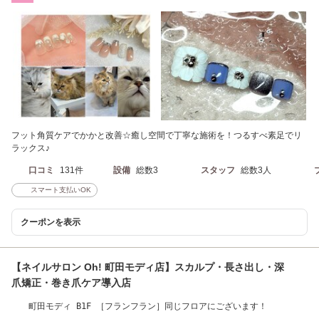
フット角質ケアでかかと改善☆癒し空間で丁寧な施術を！つるすべ素足でリ
ラックス♪
口コミ
131件
設備
総数3
スタッフ
総数3人
スマート支払いOK
クーポンを表示
【ネイルサロン Oh! 町田モディ店】スカルプ・長さ出し・深
爪矯正・巻き爪ケア導入店
町田モディ B1F ［フランフラン］同じフロアにございます！