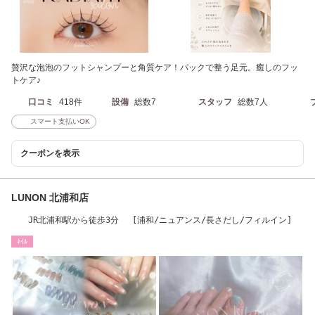
贅沢な泡泡のフットシャンプーと角質ケア！パックで整う足元。癒しのフッ
トケア♪
口コミ
418件
設備
総数7
スタッフ
総数7人
スマート支払いOK
クーポンを表示
LUNON 北浦和店
JR北浦和駅から徒歩3分 [浦和/ニュアンス/長さだし/フィルイン]
ﾈｲﾙ