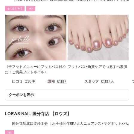
ュリフト/三鷹］
まつげ･ﾒｲｸ
ﾈｲﾙ
《全フットメニューにフットバス付♪》フットバス×角質ケアでつるすべ素肌
に！ご褒美フットネイル♪
口コミ
236件
設備
総数7
スタッフ
総数7人
クーポンを表示
LOEWS NAIL 国分寺店 【ロウズ】
国分寺駅北口徒歩３分 [お子様同伴OK/大人ニュアンス/マグネット/パ
ラジェル/ネイル]
ﾈｲﾙ