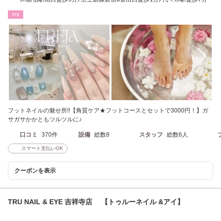
ﾈｲﾙ
フットネイルの魅せ所!!【角質ケア★フットコースとセットで3000円！】ガ
サガサかかともツルツルに♪
口コミ
370件
設備
総数8
スタッフ
総数6人
スマート支払いOK
クーポンを表示
TRU NAIL & EYE 吉祥寺店 【トゥルーネイル &アイ】