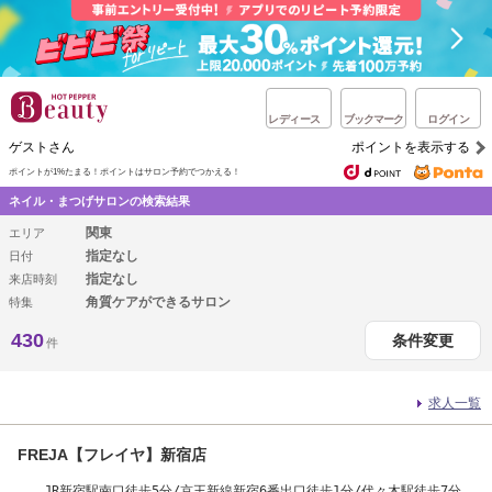
レディース
ブックマーク
ログイン
ゲストさん
ポイントを表示する
ポイントが1%たまる！
ポイントはサロン予約でつかえる！
ネイル・まつげサロンの検索結果
関東
エリア
指定なし
日付
指定なし
来店時刻
角質ケアができるサロン
特集
430
条件変更
件
求人一覧
FREJA【フレイヤ】新宿店
JR新宿駅南口徒歩5分/京王新線新宿6番出口徒歩1分/代々木駅徒歩7分