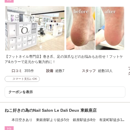
ﾈｲﾙ
【フットネイル専門店】巻き爪、足の深爪などのお悩みもお任せ！フットケ
ア&カラーで足元から魅力的に！
口コミ
355件
設備
総数7
スタッフ
総数10人
スマート支払いOK
クーポンを表示
ねこ好きの為のNail Salon Le Dali Deux 東銀座店
本日空きあり 東銀座駅より徒歩5分 銀座駅徒歩8分 有楽町駅徒歩15
分 パラジェル
ﾈｲﾙ