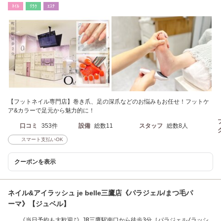
ﾈｲﾙ
ﾘﾗｸ
ｴｽﾃ
【フットネイル専門店】巻き爪、足の深爪などのお悩みもお任せ！フットケ
ア&カラーで足元から魅力的に！
口コミ
353件
設備
総数11
スタッフ
総数8人
スマート支払いOK
クーポンを表示
ネイル&アイラッシュ je belle三鷹店《パラジェル/まつ毛パ
ーマ》【ジュベル】
《当日予約も大歓迎♪》JR三鷹駅南口から徒歩3分［パラジェル/ラッシ