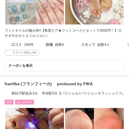
フットネイルの魅せ所!!【角質ケア★フットコースとセットで3000円！】ガ
サガサかかともツルツルに♪
口コミ
296件
設備
総数6
スタッフ
総数4人
スマート支払いOK
クーポンを表示
franfika (フランフィーカ) produced by FIKA
新松戸駅徒歩1分 幸谷駅2分【パラジェル/パリジェンヌラッシュリフ
ト正規取扱店】
ﾈｲﾙ
まつげ･ﾒｲｸ