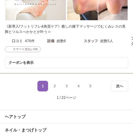
《新導入!フットリフレ&角質ケア》癒しの膝下マッサージでむくみレスの美
脚とツルスべかかとが叶う☆
口コミ
476件
設備
総数6
スタッフ
総数5人
スマート支払いOK
クーポンを表示
1
2
3
4
5
次へ
1 / 22ページ
ヘアトップ
ネイル・まつげトップ