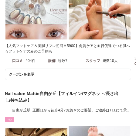
【人気フットケア＆美脚リフレ初回￥5900】角質ケアと血行促進でつる肌へ
☆フットケアのみのご予約も
口コミ
404件
設備
総数7
スタッフ
総数10人
クーポンを表示
Nail salon Mattie自由が丘【フィルイン/マグネット/長さ出
し/持ち込み】
自由が丘駅 正面口から徒歩4分/お急ぎのご要望、ご連絡はTELにて承り
ます。駐輪場有♪
ﾈｲﾙ