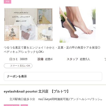
ﾈｲﾙ
つるつる素足で夏をエンジョイ！かかと・足裏・足の甲の角質ケア＆保湿◎
ペディキュア/シェラックもOK♪
口コミ
388件
設備
総数4
スタッフ
総数5人
スマート支払いOK
クーポンを表示
eyelash&nail pourtoi 立川店 【プルトワ】
立川駅南口徒歩３分 nail&eye同時施術可能/アンドヘルシー/ラッシ
ュリフト特化店