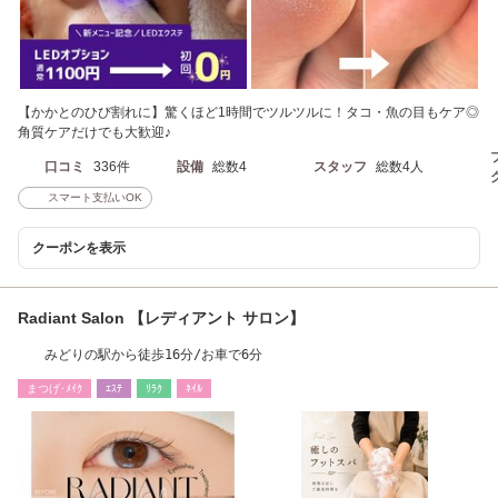
【かかとのひび割れに】驚くほど1時間でツルツルに！タコ・魚の目もケア◎
角質ケアだけでも大歓迎♪
口コミ
336件
設備
総数4
スタッフ
総数4人
スマート支払いOK
クーポンを表示
Radiant Salon 【レディアント サロン】
みどりの駅から徒歩16分/お車で6分
まつげ･ﾒｲｸ
ｴｽﾃ
ﾘﾗｸ
ﾈｲﾙ