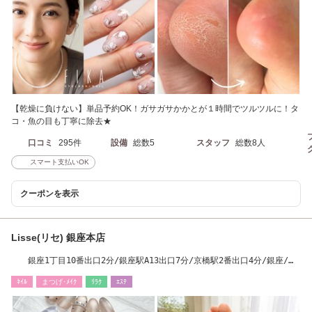
【乾燥に負けない】単品予約OK！ガサガサかかとが１時間でツルツルに！タ
コ・魚の目も丁寧に除去★
口コミ
295件
設備
総数5
スタッフ
総数8人
スマート支払いOK
クーポンを表示
Lisse(リセ) 銀座本店
銀座1丁目10番出口2分/銀座駅A13出口7分/京橋駅2番出口4分/銀座/ネ
イル/まつげパーマ
ﾈｲﾙ
まつげ･ﾒｲｸ
ﾘﾗｸ
ｴｽﾃ