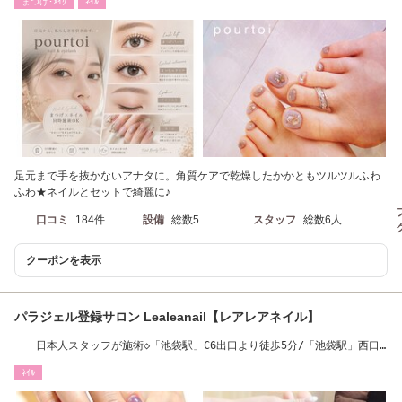
まつげ･ﾒｲｸ
ﾈｲﾙ
足元まで手を抜かないアナタに。角質ケアで乾燥したかかともツルツルふわ
ふわ★ネイルとセットで綺麗に♪
口コミ
184件
設備
総数5
スタッフ
総数6人
クーポンを表示
パラジェル登録サロン Lealeanail【レアレアネイル】
日本人スタッフが施術◇「池袋駅」C6出口より徒歩5分/「池袋駅」西口
より徒歩7分
ﾈｲﾙ