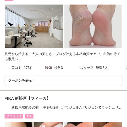
足元から始まる、大人の美しさ。プロが叶える本格角質ケアで、自信の持て
る素足へ。
口コミ
173件
設備
総数3
スタッフ
総数3人
クーポンを表示
FIKA 新松戸【フィーカ】
新松戸駅徒歩30秒 幸谷駅2分【パラジェル/パリジェンヌラッシュリフ
ト正規取扱店】
まつげ･ﾒｲｸ
ﾈｲﾙ