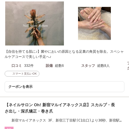
【自信を持てる肌に♪】菌やにおいの原因となる足裏の角質を除去。スペシャ
ルケアコースで美しい手足へ♪
口コミ
332件
設備
総数6
スタッフ
総数8人
スマート支払いOK
クーポンを表示
【ネイルサロン Oh! 新宿マルイアネックス店】スカルプ・長
さ出し・深爪矯正・巻き爪
新宿マルイアネックス 3F、新宿三丁目駅(C1出口)より30秒、新宿駅
(南口)より直進5分