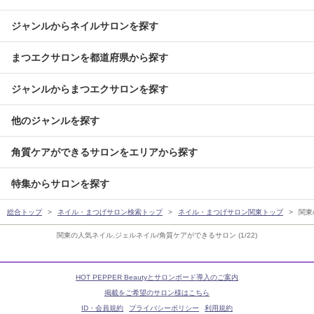
ジャンルからネイルサロンを探す
まつエクサロンを都道府県から探す
ジャンルからまつエクサロンを探す
他のジャンルを探す
角質ケアができるサロンをエリアから探す
特集からサロンを探す
総合トップ
ネイル・まつげサロン検索トップ
ネイル・まつげサロン関東トップ
関東
関東の人気ネイル,ジェルネイル/角質ケアができるサロン (1/22)
HOT PEPPER Beautyとサロンボード導入のご案内
掲載をご希望のサロン様はこちら
ID・会員規約
プライバシーポリシー
利用規約