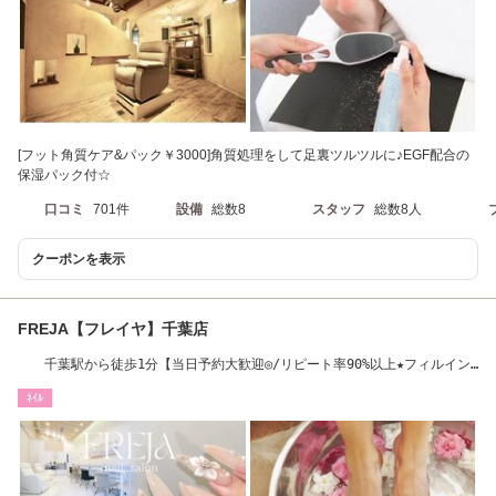
[フット角質ケア&パック￥3000]角質処理をして足裏ツルツルに♪EGF配合の
保湿パック付☆
口コミ
701件
設備
総数8
スタッフ
総数8人
クーポンを表示
FREJA【フレイヤ】千葉店
千葉駅から徒歩1分【当日予約大歓迎◎/リピート率90%以上★フィルイン/
パラジェル】
ﾈｲﾙ