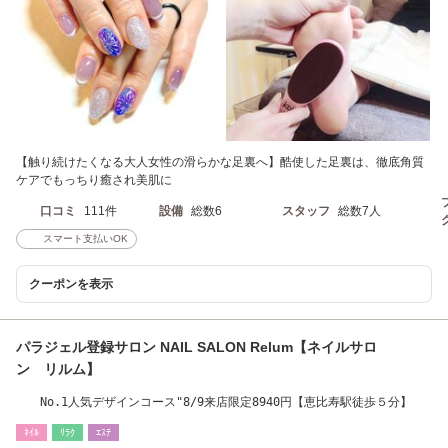
【触り続けたくなる大人女性の滑らかな足裏へ】酷使した足裏は、徹底角質
ケアでもっちり癒され美肌に
口コミ
111件
設備
総数6
スタッフ
総数7人
スマート支払いOK
クーポンを表示
パラジェル登録サロン NAIL SALON Relum【ネイルサロ
ン リルム】
No.1人気デザインコース"8/9来店限定8940円【恵比寿駅徒歩５分】
ﾈｲﾙ
ﾘﾗｸ
ｴｽﾃ