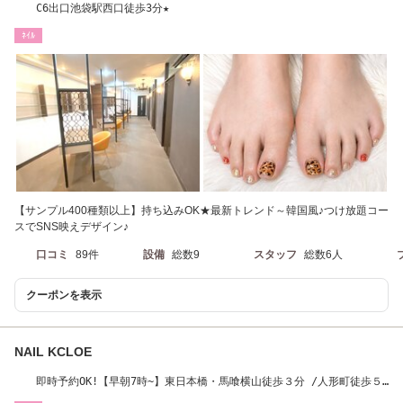
C6出口池袋駅西口徒歩3分★
ﾈｲﾙ
【サンプル400種類以上】持ち込みOK★最新トレンド～韓国風♪つけ放題コー
スでSNS映えデザイン♪
口コミ
89件
設備
総数9
スタッフ
総数6人
クーポンを表示
NAIL KCLOE
即時予約OK!【早朝7時~】東日本橋・馬喰横山徒歩３分 /人形町徒歩５
分/日本橋徒歩10分