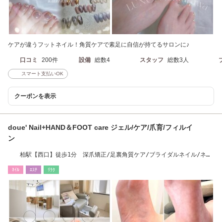
ケアが違うフットネイル！角質ケアで素足に自信が持てるサロンに♪
口コミ
200件
設備
総数4
スタッフ
総数3人
スマート支払いOK
クーポンを表示
doue' Nail+HAND＆FOOT care ジェル/ケア/爪育/フィルイ
ン
柏駅【西口】徒歩1分 深爪矯正/足裏角質ケア/ブライダルネイル/ネイ
ルケア
ﾈｲﾙ
ｴｽﾃ
ﾘﾗｸ