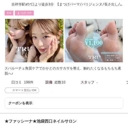
吉祥寺駅atr口より徒歩3分 【まつげパーマ/パリジェンヌ/長さ出し/パ
ラジェル】
ﾈｲﾙ
まつげ･ﾒｲｸ
スパルーチェ角質ケアでかかとのカサカサを整え、触れたくなるもちもち素
肌へ♪
口コミ
198件
設備
総数10
スタッフ
-
スマート支払いOK
クーポンを表示
★ファッシーナ★池袋西口ネイルサロン