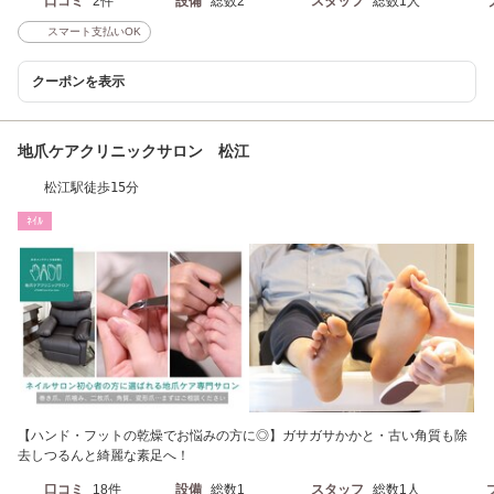
口コミ
2件
設備
総数2
スタッフ
総数1人
スマート支払いOK
クーポンを表示
地爪ケアクリニックサロン 松江
松江駅徒歩15分
ﾈｲﾙ
【ハンド・フットの乾燥でお悩みの方に◎】ガサガサかかと・古い角質も除
去しつるんと綺麗な素足へ！
口コミ
18件
設備
総数1
スタッフ
総数1人