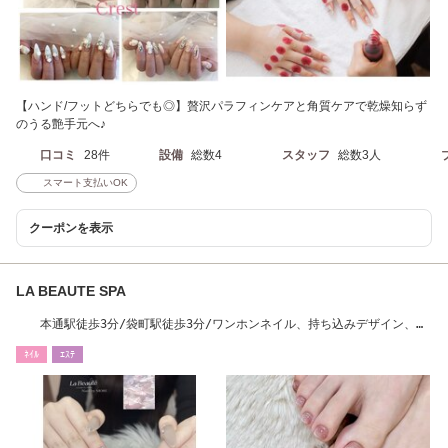
【ハンド/フットどちらでも◎】贅沢パラフィンケアと角質ケアで乾燥知らず
のうる艶手元へ♪
口コミ
28件
設備
総数4
スタッフ
総数3人
スマート支払いOK
クーポンを表示
LA BEAUTE SPA
本通駅徒歩3分/袋町駅徒歩3分/ワンホンネイル、持ち込みデザイン、脱
毛、フェイシャル
ﾈｲﾙ
ｴｽﾃ