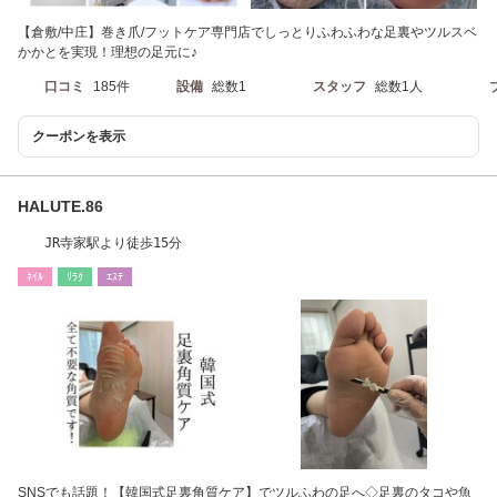
【倉敷/中庄】巻き爪/フットケア専門店でしっとりふわふわな足裏やツルスベ
かかとを実現！理想の足元に♪
口コミ
185件
設備
総数1
スタッフ
総数1人
クーポンを表示
HALUTE.86
JR寺家駅より徒歩15分
ﾈｲﾙ
ﾘﾗｸ
ｴｽﾃ
SNSでも話題！【韓国式足裏角質ケア】でツルふわの足へ◇足裏のタコや魚