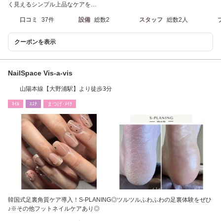
く見えるシンプル上品なケアを…
口コミ
37件
設備
総数2
スタッフ
総数2人
クーポンを表示
NailSpace Vis-a-vis
山陽本線【大野浦駅】より徒歩3分
ﾈｲﾙ
ｴｽﾃ
まつげ･ﾒｲｸ
韓国式足裏角質ケア導入！S-PLANING◎ツルツルふわふわの足裏体験をぜひ
♪※その他フットネイルケアあり◎