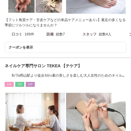
【フット角質ケア・甘皮ケアなどの単品ケアメニューあり♪】素足の多くなる
季節にツルツルになりませんか？
口コミ
169件
設備
総数7
スタッフ
総数4人
クーポンを表示
ネイルケア専門サロン TEKEA 【テケア】
8/7◎岡山駅より徒歩3分◇素の美しさを楽しむ大人女性のためのネイルケ
ア専門サロン
ﾈｲﾙ
ﾘﾗｸ
ｴｽﾃ