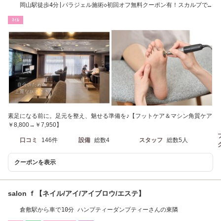
岡山駅徒歩4分|パラジェル施術◇初回オフ無料クーポン有！スカルプで
長さだしも◎
ﾈｲﾙ
素足になる前に。足元を整え、魅せる準備を♪【フットケア＆マシン角質ケア
￥8,800→￥7,950】
口コミ
146件
設備
総数4
スタッフ
総数5人
クーポンを表示
salon ｆ【ネイル/アイ/アイブロウ/エステ】
倉敷駅から車で10分 ハンプティーダンプティーさんの東隣