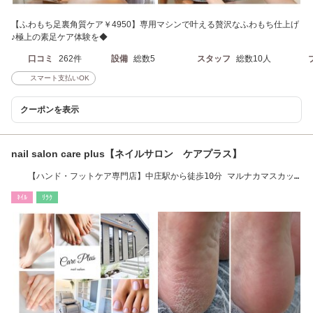
【ふわもち足裏角質ケア￥4950】専用マシンで叶える贅沢なふわもち仕上げ
♪極上の素足ケア体験を◆
口コミ
262件
設備
総数5
スタッフ
総数10人
スマート支払いOK
クーポンを表示
nail salon care plus【ネイルサロン ケアプラス】
【ハンド・フットケア専門店】中庄駅から徒歩10分 マルナカマスカッ
ト店すぐ近く
ﾈｲﾙ
ﾘﾗｸ