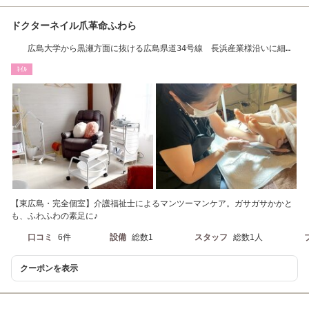
ドクターネイル爪革命ふわら
広島大学から黒瀬方面に抜ける広島県道34号線 長浜産業様沿いに細い
道を上って下さい
ﾈｲﾙ
【東広島・完全個室】介護福祉士によるマンツーマンケア。ガサガサかかと
も、ふわふわの素足に♪
口コミ
6件
設備
総数1
スタッフ
総数1人
クーポンを表示