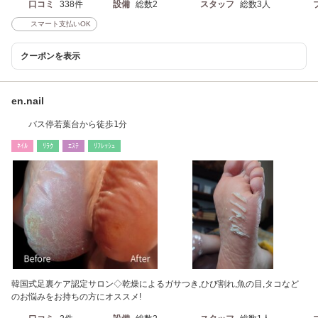
口コミ
338件
設備
総数2
スタッフ
総数3人
スマート支払いOK
クーポンを表示
en.nail
バス停若葉台から徒歩1分
ﾈｲﾙ
ﾘﾗｸ
ｴｽﾃ
ﾘﾌﾚｯｼｭ
韓国式足裏ケア認定サロン◇乾燥によるガサつき,ひび割れ,魚の目,タコなど
のお悩みをお持ちの方にオススメ!