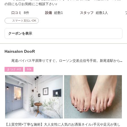
の目にも◎お気軽にご相談下さい♪
口コミ
8件
設備
総数1
スタッフ
総数1人
スマート支払いOK
クーポンを表示
Hairsalon DooR
尾道バイパス平原降りてすぐ。ローソン交差点信号手前。新尾道駅から
徒歩20分。
まつげ･ﾒｲｸ
ﾈｲﾙ
【上質空間×丁寧な施術】大人女性に人気のお洒落ネイル♪手元や足元が美し