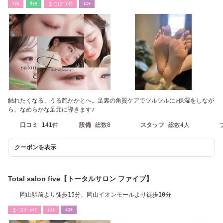
ﾈｲﾙ
ﾘﾗｸ
まつげ･ﾒｲｸ
ｴｽﾃ
触れたくなる、うる艶かかとへ。足裏の角質ケアでツルツルに♪保湿をしなが
ら、なめらかな足元に導きます♪
口コミ
141件
設備
総数8
スタッフ
総数4人
クーポンを表示
Total salon five【トータルサロン ファイブ】
岡山駅前より徒歩15分、岡山イオンモールより徒歩10分
まつげ･ﾒｲｸ
ﾈｲﾙ
ｴｽﾃ