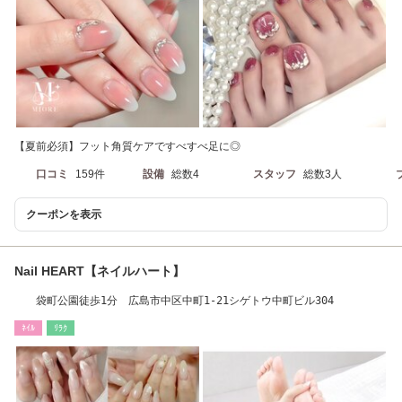
【夏前必須】フット角質ケアですべすべ足に◎
口コミ
159件
設備
総数4
スタッフ
総数3人
クーポンを表示
Nail HEART【ネイルハート】
袋町公園徒歩1分 広島市中区中町1-21シゲトウ中町ビル304
ﾈｲﾙ
ﾘﾗｸ