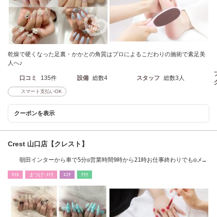
乾燥で硬くなった足裏・かかとの角質はプロによるこだわりの施術で素足美
人へ♪
口コミ
135件
設備
総数4
スタッフ
総数3人
スマート支払いOK
クーポンを表示
Crest 山口店【クレスト】
朝田インターから車で5分◎営業時間9時から21時お仕事終わりでも◎メン
ズネイル大歓迎
ﾈｲﾙ
まつげ･ﾒｲｸ
ｴｽﾃ
ﾘﾗｸ