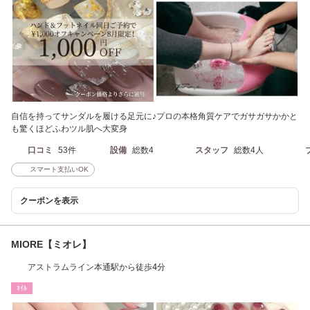
自信を持ってサンダルを履ける足元に♪プロの本格角質ケアでガサガサかかと
も驚くほどふわツル肌へ大変身
口コミ
53件
設備
総数4
スタッフ
総数4人
スマート支払いOK
クーポンを表示
MIORE【ミオレ】
アストラムライン本通駅から徒歩4分
ﾈｲﾙ