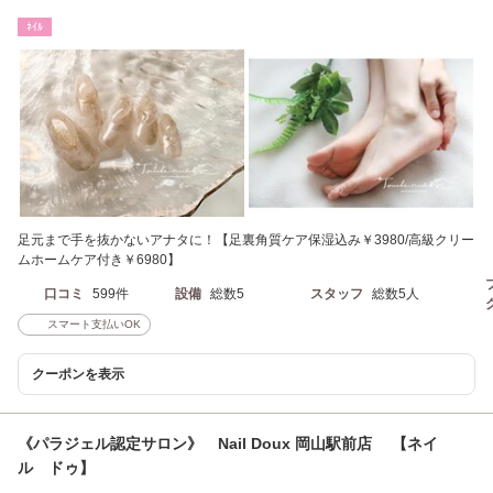
店）と同ビル3階
ﾈｲﾙ
足元まで手を抜かないアナタに！【足裏角質ケア保湿込み￥3980/高級クリー
ムホームケア付き￥6980】
口コミ
599件
設備
総数5
スタッフ
総数5人
スマート支払いOK
クーポンを表示
《パラジェル認定サロン》 Nail Doux 岡山駅前店 【ネイ
ル ドゥ】