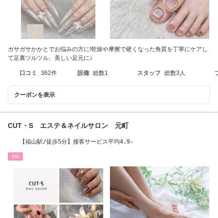
ガサガサかかとでお悩みの方に!乾燥や摩擦で硬くなった角質を丁寧にケアし
て足裏ツルツル、美しい足元に♪
口コミ
362件
設備
総数1
スタッフ
総数3人
クーポンを表示
CUT・S エステ＆ネイルサロン 元町
【福山駅/徒歩5分】接客サービス平均4.9☆
ﾈｲﾙ