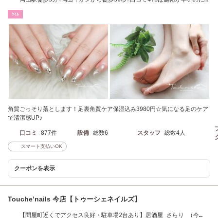
れいな仕上がり
ﾈｲﾙ
角質ごっそり落とします！足裏角質ケア保湿込み3980円☆気になる足のケア
で清潔感UP♪
口コミ
877件
設備
総数6
スタッフ
総数4人
スマート支払いOK
クーポンを表示
Touche’nails 今店【トゥーシェネイルズ】
【問屋町近くでアクセス良好・駐車場2台あり】居酒屋 さらり （今