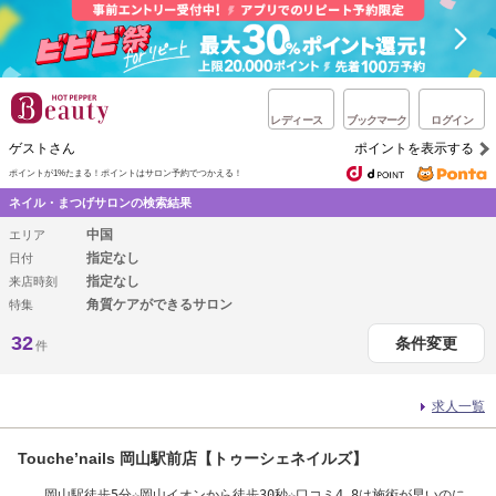
レディース
ブックマーク
ログイン
ゲストさん
ポイントを表示する
ポイントが1%たまる！
ポイントはサロン予約でつかえる！
ネイル・まつげサロンの検索結果
中国
エリア
指定なし
日付
指定なし
来店時刻
角質ケアができるサロン
特集
32
条件変更
件
求人一覧
Touche’nails 岡山駅前店【トゥーシェネイルズ】
岡山駅徒歩5分☆岡山イオンから徒歩30秒☆口コミ4.8は施術が早いのにき