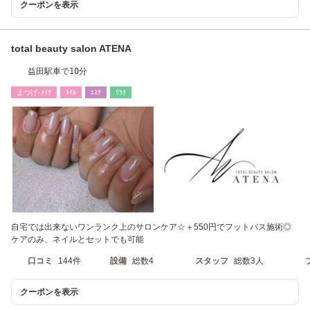
クーポンを表示
total beauty salon ATENA
益田駅車で10分
まつげ･ﾒｲｸ
ﾈｲﾙ
ｴｽﾃ
ﾘﾗｸ
自宅では出来ないワンランク上のサロンケア☆＋550円でフットバス施術◎
ケアのみ、ネイルとセットでも可能
口コミ
144件
設備
総数4
スタッフ
総数3人
クーポンを表示