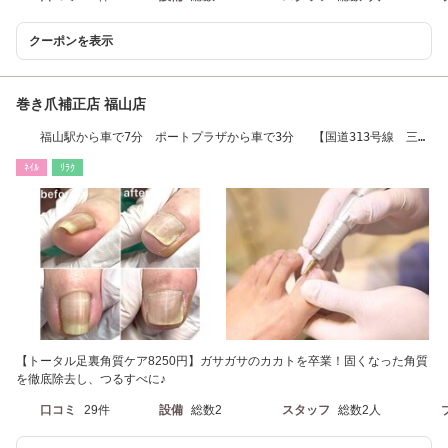
クーポンを表示
巻き爪補正店 福山店
福山駅から車で7分 ポートプラザから車で3分 【国道313号線 三吉
町交差点付近】
ﾈｲﾙ
ﾘﾗｸ
【トータル足裏角質ケア8250円】ガサガサのカカトを卒業！固くなった角質
を徹底除去し、つるすべに♪
口コミ
29件
設備
総数2
スタッフ
総数2人