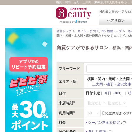
横浜・関内・元町・上大岡・東神奈川の人気ネイル,ジェルネ
国内最大級のヘアサロ
ヘアサロン
総合トップ
>
ネイル・まつげサロン検索トップ
>
ネ
関内・元町・上大岡・東神奈川のネイル,ジェルネイル/
角質ケアができるサロン
～横浜・関
フリーワード
横浜・関内・元町・上大岡
エリア・駅
｜
上大岡・磯子・金沢文庫
日付未定
｜
今日（8/9）
｜
明
日付
来店時刻
指定なし
〜
指定なし
利用時間
分の空席があるサ
料金
クーポン料金を指定
その他条件
条件を追加