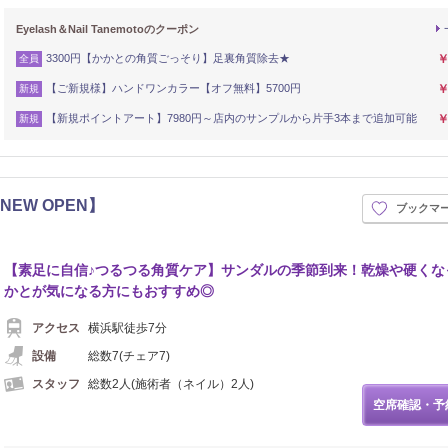
Eyelash＆Nail Tanemotoのクーポン
3300円【かかとの角質ごっそり】足裏角質除去★
￥
全員
【ご新規様】ハンドワンカラー【オフ無料】5700円
￥
新規
【新規ポイントアート】7980円～店内のサンプルから片手3本まで追加可能
￥
新規
旬 NEW OPEN】
ブックマ
【素足に自信♪つるつる角質ケア】サンダルの季節到来！乾燥や硬くな
かとが気になる方にもおすすめ◎
アクセス
横浜駅徒歩7分
設備
総数7(チェア7)
スタッフ
総数2人(施術者（ネイル）2人)
空席確認・予