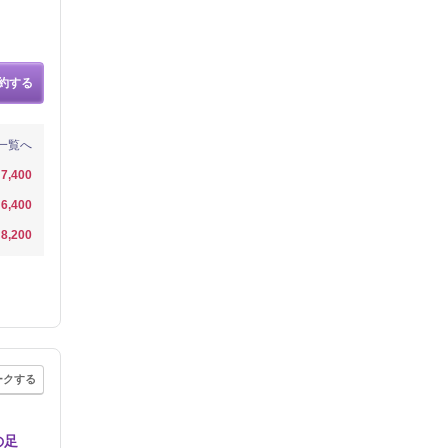
約する
一覧へ
7,400
6,400
8,200
ークする
の足