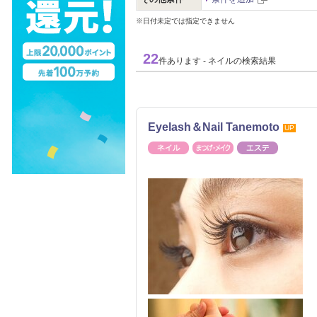
※日付未定では指定できません
22
件あります - ネイルの検索結果
Eyelash＆Nail Tanemoto
UP
ネイル
まつげ・メイク
エステ