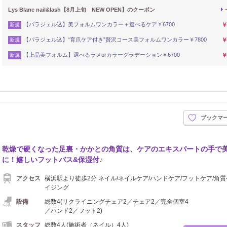
Lys Blanc nail&lash【8月上旬 NEW OPEN】のクーポン
【パラジェル込】美フォルムワンカラー＋選べるケア￥6700
￥
新規
【パラジェル込】“育爪ケア付き”贅沢コース美フォルムワンカラー￥7800
￥
新規
【上品美フォルム】選べるラメorカラーグラデーション￥6700
￥
新規
ブックマ
乾燥で硬くなった足裏・かかとの角質は、ケアのエキスパートの手で
に！嬉しいフットバス&保湿付♪
アクセス
横浜駅より徒歩2分 ネイル/ネイルケア/ハンドケア/フットケア/角質
イジング
設備
総数4(リクライニングチェア2／チェア2／完全個室4
／ハンド2／フット2)
スタッフ
総数4人(施術者（ネイル）4人)