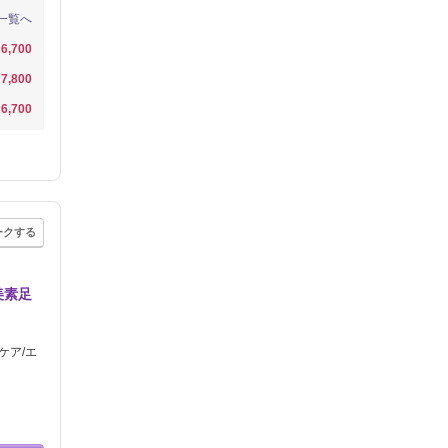
一覧へ
6,700
7,800
6,700
ークする
美素足
ケア/エ