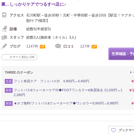
裏…しっかりケアでつるすべ足に♪
アクセス
石川町駅～徒歩30秒！元町・中華街駅～徒歩10分【駅近！マグネッ
額/ケア/個室】
設備
総数5(半個室5)
スタッフ
総数3人(施術者（ネイル）3人)
ブログ
1147件
口コミ
127件
UP
UP
空席確認・予
スマート支払いOK
THREE のクーポン
フット角質ケア フットバス付 4,950円→4,400円
￥
全員
フットバス&ウォーターケア付◆FOOTワンカラー&角質除去 13,200円→1
￥1
新規
2,280円
★オフ無料/フットバス&ウォーターケア◆ワンカラー9,900円→8,980円
￥
新規
ブックマ