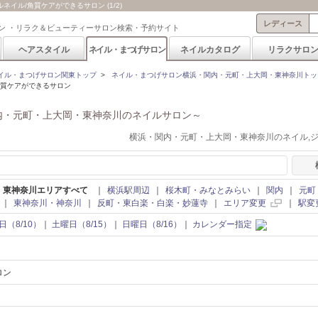
イル/角質ケアができるサロン (1/2)
レディース
ン ・リラク＆ビューティーサロン検索・予約サイト
ヘアスタイル
ネイル・まつげサロン
ネイルカタログ
リラクサロ
イル・まつげサロン関東トップ
>
ネイル・まつげサロン横浜・関内・元町・上大岡・東神奈川トッ
角質ケアができるサロン
内・元町・上大岡・東神奈川のネイルサロン～
横浜・関内・元町・上大岡・東神奈川のネイル,
・東神奈川エリアすべて
｜
横浜駅周辺
｜
桜木町・みなとみらい
｜
関内
｜
元町
｜
東神奈川・神奈川
｜
反町・東白楽・白楽・妙蓮寺
｜
エリア変更
｜
駅変
日（8/10）
｜
土曜日（8/15）
｜
日曜日（8/16）
｜
カレンダー指定
ロン