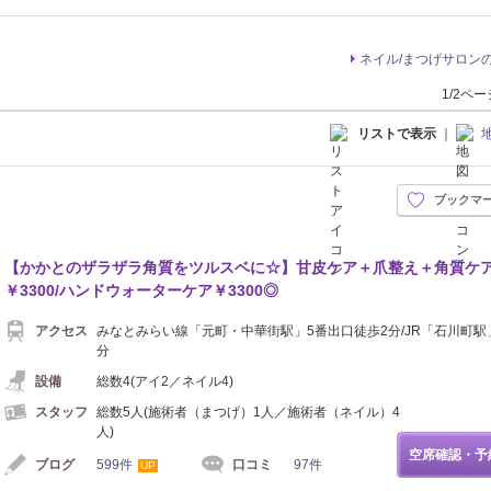
ネイル/まつげサロン
1/2ペ
リストで表示
｜
ブックマ
【かかとのザラザラ角質をツルスベに☆】甘皮ケア＋爪整え＋角質ケ
￥3300/ハンドウォーターケア￥3300◎
アクセス
みなとみらい線「元町・中華街駅」5番出口徒歩2分/JR「石川町駅
分
設備
総数4(アイ2／ネイル4)
スタッフ
総数5人(施術者（まつげ）1人／施術者（ネイル）4
人)
空席確認・予
ブログ
599件
口コミ
97件
UP