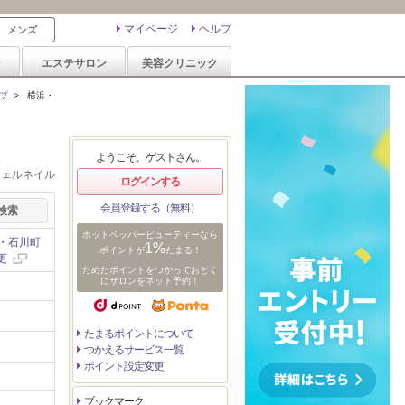
マイページ
ヘルプ
メンズ
ン
エステサロン
美容クリニック
プ
>
横浜・
ようこそ、ゲストさん。
ジェルネイル
ログインする
会員登録する（無料）
ホットペッパービューティーなら
・石川町
1%
ポイントが
たまる！
更
ためたポイントをつかっておとく
にサロンをネット予約！
たまるポイントについて
つかえるサービス一覧
ポイント設定変更
ブックマーク