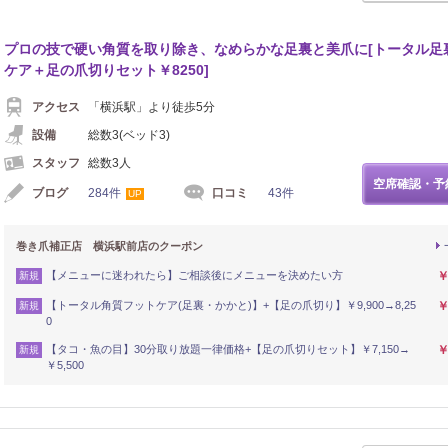
プロの技で硬い角質を取り除き、なめらかな足裏と美爪に[トータル足
ケア＋足の爪切りセット￥8250]
アクセス
「横浜駅」より徒歩5分
設備
総数3(ベッド3)
スタッフ
総数3人
空席確認・予
ブログ
284件
口コミ
43件
UP
巻き爪補正店 横浜駅前店のクーポン
【メニューに迷われたら】ご相談後にメニューを決めたい方
￥
新規
【トータル角質フットケア(足裏・かかと)】+【足の爪切り】￥9,900→8,25
￥
新規
0
【タコ・魚の目】30分取り放題一律価格+【足の爪切りセット】￥7,150→
￥
新規
￥5,500