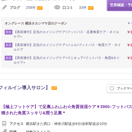
空席確認・予
ブログ
258件
口コミ
33件
UP
UP
オングレース 横浜タカシマヤ店のクーポン
【美容液付】足先のエイジングケア<フットバス・足裏角質ケア・ネイル
￥1
新規
ケア>
【美容液付】足先のエイジングケア+ジェル<フットバス・角質ケア・ネイ
￥1
新規
ルケア
【美容液付】足先のエイジングケア+マニキュア<フットバス・角質&ネイ
￥1
新規
ルケア>
だし・フィルイン導入サロン】
UP
ブックマ
【極上フットケア】で足裏ふわふわ☆角質保湿ケア￥3900♪フットバ
積された角質スッキリ&潤う足裏＊
アクセス
横浜駅きた西口・神奈川駅徒歩6分/反町駅徒歩10分
設備
総数2(ネイル2)