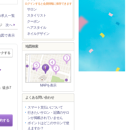
ログインすると会員情報に保存できます
サロン
スタイリスト
の求人一覧
クーポン
ージ
次へ
ヘアスタイル
ネイルデザイン
地図で表示
地図検索
ークする
ア
MAPを表示
」徒歩7
よくある問い合わせ
スマート支払いについて
行きたいサロン・近隣のサロ
ンが掲載されていません
約する
ポイントはどこのサロンで使
えますか？