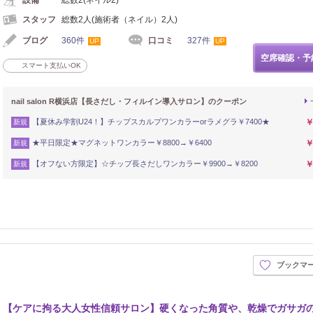
スタッフ
総数2人(施術者（ネイル）2人)
ブログ
360件
口コミ
327件
UP
UP
空席確認・予
スマート支払いOK
nail salon R横浜店【長さだし・フィルイン導入サロン】のクーポン
【夏休み学割U24！】チップスカルプワンカラーorラメグラ￥7400★
￥
新規
★平日限定★マグネットワンカラー￥8800→￥6400
￥
新規
【オフない方限定】☆チップ長さだしワンカラー￥9900→￥8200
￥
新規
ブックマ
【ケアに拘る大人女性信頼サロン】硬くなった角質や、乾燥でガサガ