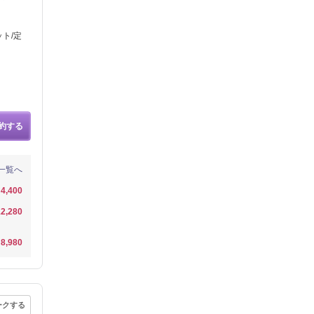
ト/定
約する
一覧へ
4,400
2,280
8,980
ークする