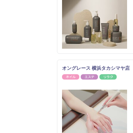
オングレース 横浜タカシマヤ店
ネイル
エステ
リラク