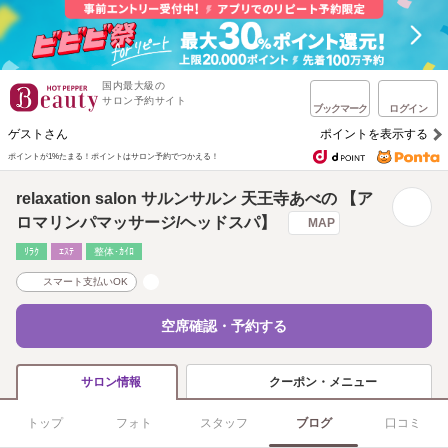
国内最大級の
サロン予約サイト
ブックマーク
ログイン
ゲストさん
ポイントを表示する
ポイントが1%たまる！
ポイントはサロン予約でつかえる！
relaxation salon サルンサルン 天王寺あべの 【ア
ロマリンパマッサージ/ヘッドスパ】
MAP
ﾘﾗｸ
ｴｽﾃ
整体･ｶｲﾛ
スマート支払いOK
空席確認・予約する
クーポン・メニュー
サロン情報
トップ
フォト
スタッフ
ブログ
口コミ