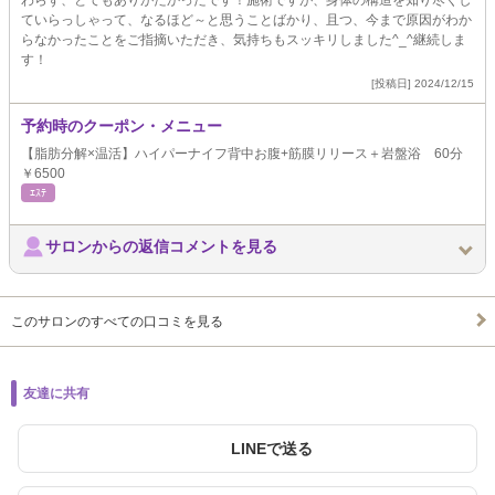
わらず、とてもありがたかったです！施術ですが、身体の構造を知り尽くし
ていらっしゃって、なるほど～と思うことばかり、且つ、今まで原因がわか
らなかったことをご指摘いただき、気持ちもスッキリしました^_^継続しま
す！
[投稿日] 2024/12/15
予約時のクーポン・メニュー
【脂肪分解×温活】ハイパーナイフ背中お腹+筋膜リリース＋岩盤浴 60分
￥6500
ｴｽﾃ
サロンからの返信コメントを見る
このサロンのすべての口コミを見る
友達に共有
LINEで送る