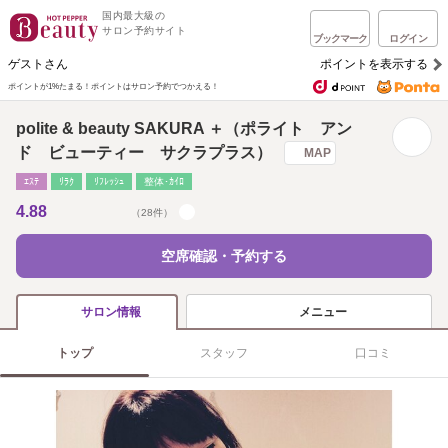
国内最大級の
サロン予約サイト
ブックマーク
ログイン
ゲストさん
ポイントを表示する
ポイントが1%たまる！
ポイントはサロン予約でつかえる！
polite & beauty SAKURA ＋（ポライト アン
ド ビューティー サクラプラス）
MAP
ｴｽﾃ
ﾘﾗｸ
ﾘﾌﾚｯｼｭ
整体･ｶｲﾛ
4.88
（28件）
空席確認・予約する
メニュー
サロン情報
トップ
スタッフ
口コミ