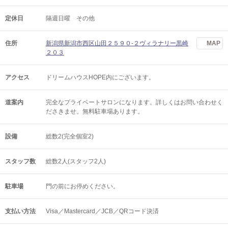
定休日
隔週日曜 その他
住所
新潟県新潟市西区山田２５９０-２ヴィラナリー黒崎
MAP
２０３
アクセス
ドリームハウスHOPE内にございます。
道案内
完全なプライベートサロンになります。詳しくはお問い合わせく
ださきませ。無料駐車場あります。
設備
総数2(完全個室2)
スタッフ数
総数2人(スタッフ2人)
駐車場
門の前にお停めください。
支払い方法
Visa／Mastercard／JCB／QRコード決済