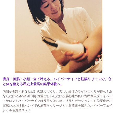
痩身・美肌・小顔…全て叶える。ハイパーナイフと筋膜リリースで、心
と体を整える私史上最高の結果体験へ。
内側から輝くあなただけの魅力づくり。美しい身体のラインづくりが得意！あ
なただけの至福の時間をお過ごしいただける居心地の良い古民家風プライベー
トサロン！ハイパーナイフは痩身をはじめ、リラクゼーションにも◎変化がご
実感いただけるハンドでの肩首マッサージと小顔矯正を加えたハイパーフェイ
シャルもおススメ！