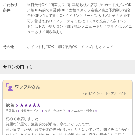
こだわり
当日受付OK／個室あり／駐車場あり／店頭でのカード支払いOK
条件
／朝10時前でも受付OK／女性スタッフ在籍／完全予約制／指名
予約OK／1人で貸切OK／ドリンクサービスあり／お子さま同伴
可／着替えあり／アメニティまたはコスメが充実／3席（ベッ
ド）以下の小型サロン／都度払いメニューあり／ブライダルメニ
ューあり／回数券あり
その他
ポイント利用OK
即時予約OK
メンズにもオススメ
サロンの口コミ
サロンPick Up
ワッフルさん
（女性/40代/パート・アルバイト）
総合
5
★
★
★
★
★
雰囲気：
5
接客サービス：
5
技術・仕上がり：
5
メニュー・料金：
5
初めて来店しました。
綺麗な部屋で、施術前の説明も丁寧でよかったです。
寒い日でしたが、部屋全体の暖房がしっかりと効いていて、朝イチにもかか