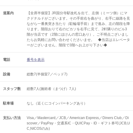
道案内
【全席半個室】JR国分寺駅改札を出て、左側（ミーツ側）にマ
クドナルドがございます。その手前右を曲がり、右手に線路を見
ながら一番奥突き当たり（駐輪場手前）まで進み、左の階段を降
ります。階段おりて右のピカソを右手に見て、2軒隣りのビル3
階が当店です（2階にほけんの窓口あり）。ご不明点ございまし
たらお気軽にお問い合わせくださいませ。 ◆当店はエレベータ
ーがございません、階段で3階へお上がり下さい◆
電話
番号を表示
設備
総数7(半個室7／ベッド7)
スタッフ数
総数7人(施術者（まつげ）7人)
駐車場
なし（近くにコインパーキングあり）
支払い方法
Visa／Mastercard／JCB／American Express／Diners Club／Di
scover／PayPay・交通系IC・QUICPay・ID・ギフト券可(JCB,U
C,NICOSのみ)