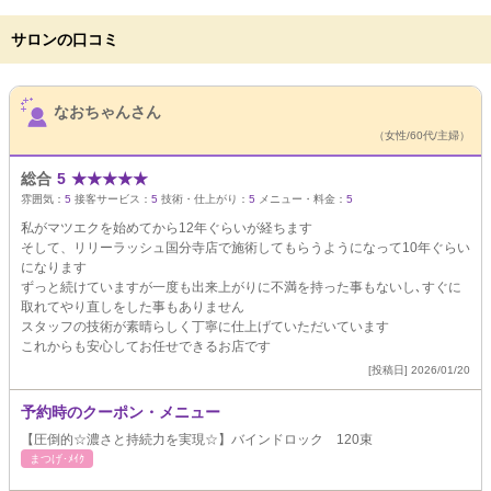
サロンの口コミ
サロンPick Up
なおちゃんさん
（女性/60代/主婦）
総合
5
★
★
★
★
★
雰囲気：
5
接客サービス：
5
技術・仕上がり：
5
メニュー・料金：
5
私がマツエクを始めてから12年ぐらいが経ちます
そして、リリーラッシュ国分寺店で施術してもらうようになって10年ぐらい
になります
ずっと続けていますが一度も出来上がりに不満を持った事もないし､すぐに
取れてやり直しをした事もありません
スタッフの技術が素晴らしく丁寧に仕上げていただいています
これからも安心してお任せできるお店です
[投稿日] 2026/01/20
予約時のクーポン・メニュー
【圧倒的☆濃さと持続力を実現☆】バインドロック 120束
まつげ･ﾒｲｸ