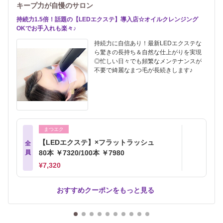
キープ力が自慢のサロン
持続力1.5倍！話題の【LEDエクステ】導入店☆オイルクレンジング
OKでお手入れも楽々♪
持続力に自信あり！最新LEDエクステな
ら驚きの長持ち＆自然な仕上がりを実現
◎忙しい日々でも頻繁なメンテナンスが
不要で綺麗なまつ毛が長続きします♪
まつエク
【LEDエクステ】×フラットラッシュ
全
員
80本 ￥7320/100本 ￥7980
¥7,320
おすすめクーポンをもっと見る