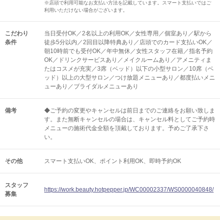
※店頭で利用可能なお支払い方法を記載しています。スマート支払いではご
利用いただけない場合がございます。
こだわり
当日受付OK／2名以上の利用OK／女性専用／個室あり／駅から
条件
徒歩5分以内／2回目以降特典あり／店頭でのカード支払いOK／
朝10時前でも受付OK／年中無休／女性スタッフ在籍／指名予約
OK／ドリンクサービスあり／メイクルームあり／アメニティま
たはコスメが充実／3席（ベッド）以下の小型サロン／10席（ベ
ッド）以上の大型サロン／つけ放題メニューあり／都度払いメニ
ューあり／ブライダルメニューあり
備考
◆ご予約の変更やキャンセルは前日までのご連絡をお願い致しま
す。また無断キャンセルの場合は、キャンセル料としてご予約時
メニューの施術代金全額を頂戴しております。予めご了承下さ
い。
その他
スマート支払いOK
ポイント利用OK
即時予約OK
スタッフ
https://work.beauty.hotpepper.jp/WC00002337/WS0000040848/
募集