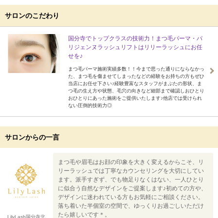
サロンのこだわり
国分寺でトップクラスの技術力！まつ毛パーマ・パ
リジェンヌラッシュリフトはリリーラッシュにお任
せを♪
まつ毛パーマ施術実績多数！！今まで思った通りにならなかっ
た、まつ毛を傷ませてしまったなどの経験をお持ちの方もぜひ
当店にお任せ下さい♪経験豊富なスタッフがまぶたの形状、ま
つ毛の生え方や状態、毛穴の向きなど細部まで確認しおひとり
おひとりにあった施術をご提供いたします♪他店では受けられ
ない圧倒的技術力◎
サロンからの一言
まつ毛や眉毛はお顔の印象を大きく変えるからこそ、リ
リーラッシュでは丁寧なカウンセリングを大切にしてい
ます。派手すぎず、でも物足りなくはない、一人ひとり
に似合う自然なデザインをご提案します♪初めての方や、
デザインに迷われている方もお気軽にご相談ください。
落ち着いた半個室の空間で、ゆっくりお過ごしいただけ
たら嬉しいです＊。
LilyLash国分寺北