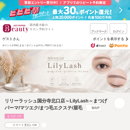
国内最大級の
サロン予約サイト
ブックマーク
ログイン
ゲストさん
ポイントを表示する
ポイントが1%たまる！
ポイントはサロン予約でつかえる！
リリーラッシュ国分寺北口店～LilyLash～まつげ
パーマ/マツエク/まつ毛エクステ/眉毛
MAP
まつげ･ﾒｲｸ
スマート支払いOK