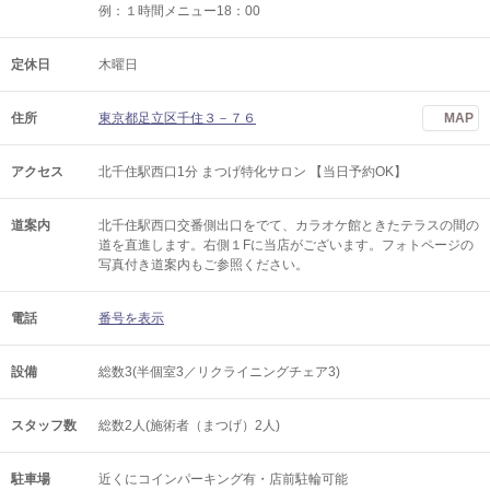
例：１時間メニュー18：00
定休日
木曜日
住所
東京都足立区千住３－７６
MAP
アクセス
北千住駅西口1分 まつげ特化サロン 【当日予約OK】
道案内
北千住駅西口交番側出口をでて、カラオケ館ときたテラスの間の
道を直進します。右側１Fに当店がございます。フォトページの
写真付き道案内もご参照ください。
電話
番号を表示
設備
総数3(半個室3／リクライニングチェア3)
スタッフ数
総数2人(施術者（まつげ）2人)
駐車場
近くにコインパーキング有・店前駐輪可能