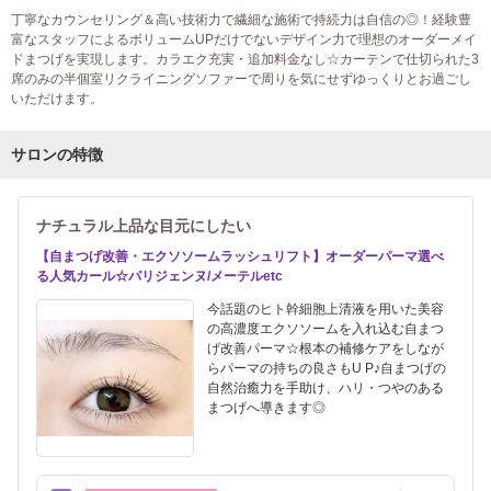
丁寧なカウンセリング＆高い技術力で繊細な施術で持続力は自信の◎！経験豊
富なスタッフによるボリュームUPだけでないデザイン力で理想のオーダーメイ
ドまつげを実現します。カラエク充実・追加料金なし☆カーテンで仕切られた3
席のみの半個室リクライニングソファーで周りを気にせずゆっくりとお過ごし
いただけます。
サロンの特徴
ナチュラル上品な目元にしたい
【自まつげ改善・エクソソームラッシュリフト】オーダーパーマ選べ
る人気カール☆パリジェンヌ/メーテルetc
今話題のヒト幹細胞上清液を用いた美容
の高濃度エクソソームを入れ込む自まつ
げ改善パーマ☆根本の補修ケアをしなが
らパーマの持ちの良さもU P♪自まつげの
自然治癒力を手助け、ハリ・つやのある
まつげへ導きます◎