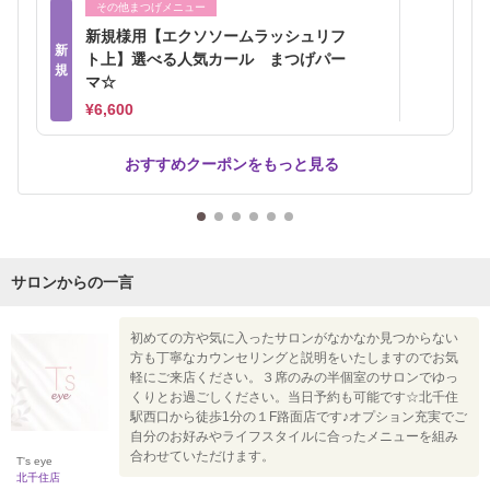
その他まつげメニュー
新規様用【エクソソームラッシュリフ
新
ト上】選べる人気カール まつげパー
規
マ☆
¥6,600
おすすめクーポンをもっと見る
サロンからの一言
初めての方や気に入ったサロンがなかなか見つからない
方も丁寧なカウンセリングと説明をいたしますのでお気
軽にご来店ください。３席のみの半個室のサロンでゆっ
くりとお過ごしください。当日予約も可能です☆北千住
駅西口から徒歩1分の１F路面店です♪オプション充実でご
自分のお好みやライフスタイルに合ったメニューを組み
合わせていただけます。
T's eye
北千住店