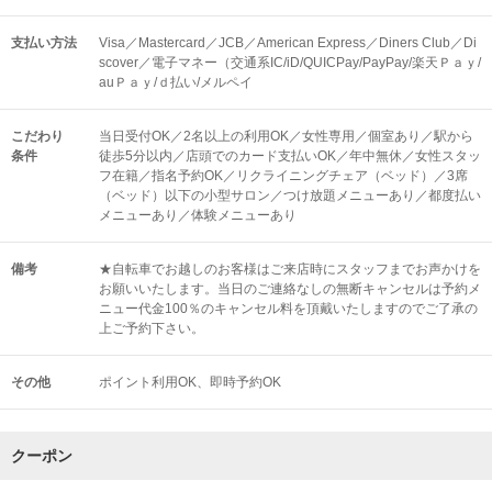
支払い方法
Visa／Mastercard／JCB／American Express／Diners Club／Di
scover／電子マネー（交通系IC/iD/QUICPay/PayPay/楽天Ｐａｙ/
auＰａｙ/ｄ払い/メルペイ
こだわり
当日受付OK／2名以上の利用OK／女性専用／個室あり／駅から
条件
徒歩5分以内／店頭でのカード支払いOK／年中無休／女性スタッ
フ在籍／指名予約OK／リクライニングチェア（ベッド）／3席
（ベッド）以下の小型サロン／つけ放題メニューあり／都度払い
メニューあり／体験メニューあり
備考
★自転車でお越しのお客様はご来店時にスタッフまでお声かけを
お願いいたします。当日のご連絡なしの無断キャンセルは予約メ
ニュー代金100％のキャンセル料を頂戴いたしますのでご了承の
上ご予約下さい。
その他
ポイント利用OK
即時予約OK
クーポン