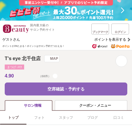
国内最大級の
サロン予約サイト
ブックマーク
ログイン
ゲストさん
ポイントを表示する
ポイントが1%たまる！
ポイントはサロン予約でつかえる！
T's eye 北千住店
MAP
まつげ･ﾒｲｸ
4.90
（68件）
空席確認・予約する
クーポン・メニュー
サロン情報
トップ
フォト
スタッフ
ブログ
口コミ