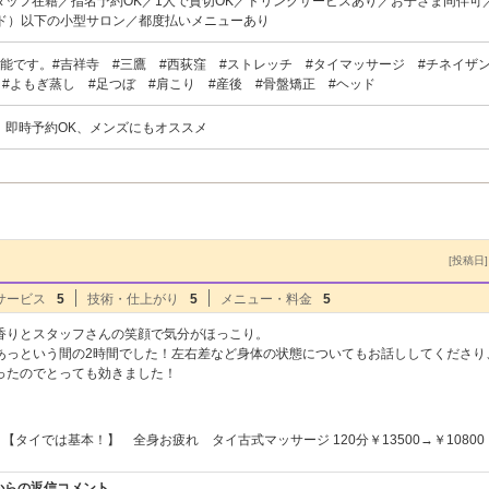
タッフ在籍／指名予約OK／1人で貸切OK／ドリンクサービスあり／お子さま同伴可
ド）以下の小型サロン／都度払いメニューあり
能です。#吉祥寺 #三鷹 #西荻窪 #ストレッチ #タイマッサージ #チネイザ
 #よもぎ蒸し #足つぼ #肩こり #産後 #骨盤矯正 #ヘッド
、即時予約OK、メンズにもオススメ
[投稿日] 
サービス
5
技術・仕上がり
5
メニュー・料金
5
香りとスタッフさんの笑顔で気分がほっこり。
あっという間の2時間でした！左右差など身体の状態についてもお話ししてくださり
ったのでとっても効きました！
【タイでは基本！】 全身お疲れ タイ古式マッサージ 120分￥13500→￥10800
】からの返信コメント