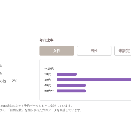
年代比率
女性
男性
未設定
%
〜10代
%
20代
30代
の他
2
%
40代
50代〜
Beauty経由のネット予約データをもとに集計しています。
ない」「自由記載」を選択された方のデータを集計しています。