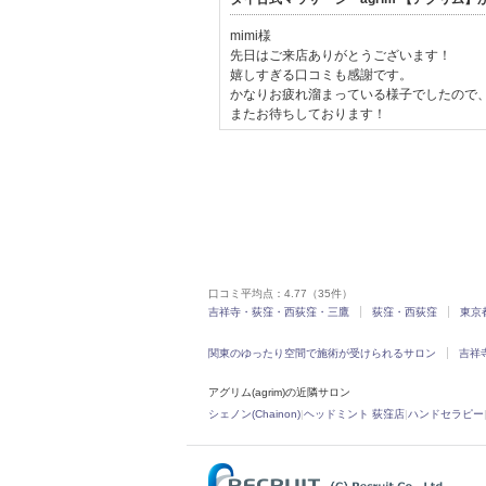
mimi様
先日はご来店ありがとうございます！
嬉しすぎる口コミも感謝です。
かなりお疲れ溜まっている様子でしたので
またお待ちしております！
口コミ平均点：
4.77
（35件）
吉祥寺・荻窪・西荻窪・三鷹
荻窪・西荻窪
東京
関東のゆったり空間で施術が受けられるサロン
吉祥
アグリム(agrim)の近隣サロン
シェノン(Chainon)
|
ヘッドミント 荻窪店
|
ハンドセラピー