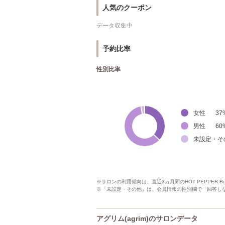
人気のクーポン
データ収集中
予約比率
性別比率
女性
37
男性
60
未設定・そ
※サロンの利用傾向は、直近3カ月間のHOT PEPPER 
※「未設定・その他」は、会員情報の性別欄で「回答し
アグリム(agrim)のサロンデータ