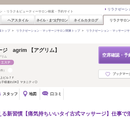
リラクゼーシ
ン ・リラク＆ビューティーサロン検索・予約サイト
ヘアスタイル
ネイル・まつげサロン
ネイルカタログ
リラクサロ
索トップ
>
リラクゼーション・マッサージサロン関東トップ
>
リラクゼーション・マッサージサ
ジ agrim 【アグリム】
空席確認・予
グリム
5件）
ブックマー
村上ビル７Ｆ
お子様連れOK】マタニティ◎
スタッフ
地図
口コミ
える新習慣【痛気持ちいいタイ古式マッサージ】仕事で