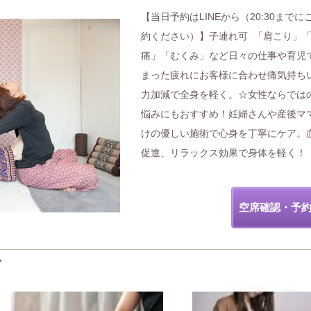
【当日予約はLINEから（20:30までに
約ください）】子連れ可 「肩こり」
痛」「むくみ」など日々の仕事や育児
まった疲れにお客様に合わせ痛気持ち
力加減で全身を軽く。☆女性ならでは
悩みにもおすすめ！妊婦さんや産後マ
けの優しい施術で心身を丁寧にケア。
促進、リラックス効果で身体を軽く！
空席確認・予
ど