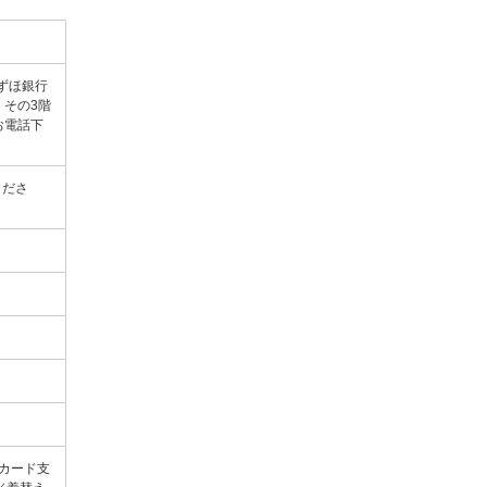
ずほ銀行
その3階
お電話下
くださ
のカード支