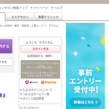
ョンサロン検索トップ
マイページ
ヘルプ
ン
エステサロン
美容クリニック
ロン吉祥寺・荻窪・西荻窪・三鷹トップ
>
アグリム
ようこそ、ゲストさん。
約する
ログインする
会員登録する（無料）
クする
ホットペッパービューティーなら
1%
ポイントが
たまる！
ためたポイントをつかっておとく
にサロンをネット予約！
たまるポイントについて
つかえるサービス一覧
溜ま
ポイント設定変更
ブックマーク