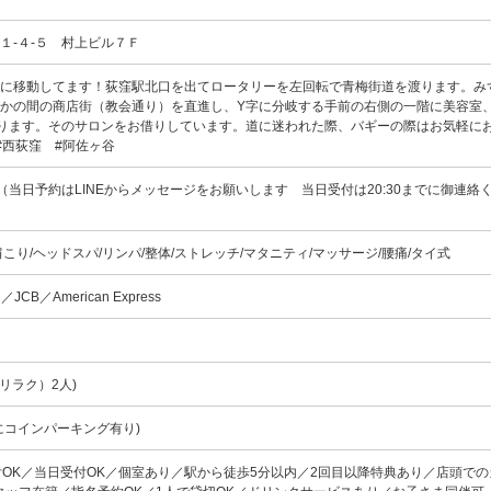
１-４-５ 村上ビル７Ｆ
りに移動してます！荻窪駅北口を出てロータリーを左回転で青梅街道を渡ります。み
かの間の商店街（教会通り）を直進し、Y字に分岐する手前の右側の一階に美容室、
a」があります。そのサロンをお借りしています。道に迷われた際、バギーの際はお気軽に
#西荻窪 #阿佐ヶ谷
00（当日予約はLINEからメッセージをお願いします 当日受付は20:30までに御連絡
り/ヘッドスパ/リンパ/整体/ストレッチ/マタニティ/マッサージ/腰痛/タイ式
d／JCB／American Express
リラク）2人)
にコインパーキング有り)
付OK／当日受付OK／個室あり／駅から徒歩5分以内／2回目以降特典あり／店頭で