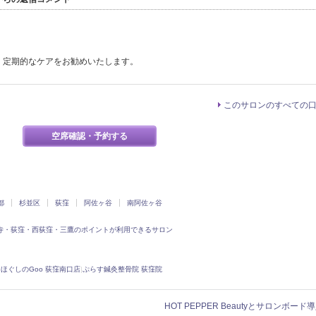
、定期的なケアをお勧めいたします。
このサロンのすべての
空席確認・予約する
都
杉並区
荻窪
阿佐ヶ谷
南阿佐ヶ谷
寺・荻窪・西荻窪・三鷹のポイントが利用できるサロン
|
ほぐしのGoo 荻窪南口店
|
ぷらす鍼灸整骨院 荻窪院
HOT PEPPER Beautyとサロンボー