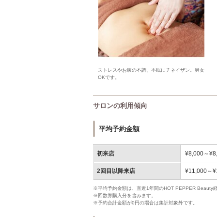
ストレスやお腹の不調、不眠にチネイザン。男女
OKです。
サロンの利用傾向
平均予約金額
初来店
¥8,000～¥8
2回目以降来店
¥11,000～¥
※平均予約金額は、直近1年間のHOT PEPPER Bea
※回数券購入分を含みます。
※予約合計金額が0円の場合は集計対象外です。