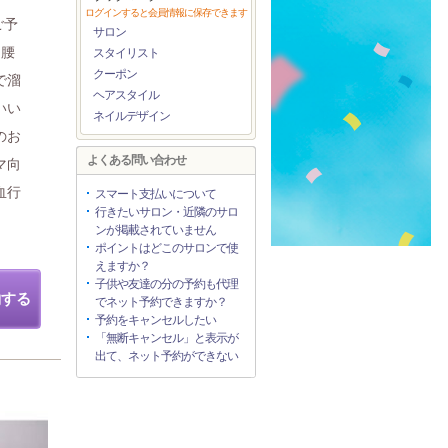
ログインすると会員情報に保存できます
ご予
サロン
「腰
スタイリスト
クーポン
で溜
ヘアスタイル
いい
ネイルデザイン
のお
よくある問い合わせ
マ向
血行
スマート支払いについて
行きたいサロン・近隣のサロ
ンが掲載されていません
ポイントはどこのサロンで使
えますか？
子供や友達の分の予約も代理
約する
でネット予約できますか？
予約をキャンセルしたい
「無断キャンセル」と表示が
出て、ネット予約ができない