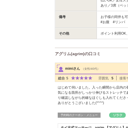
払いOK／女性ス
あり／3席（ベッ
備考
お子様の同伴も可
#お腹 #リンパ
その他
ポイント利用OK
アグリム(agrim)の口コミ
サロンPick Up
mimiさん
（女性/40代）
総合
5
雰囲気
5
接客
はじめて伺いました。入った瞬間から店内の
気になる箇所がしっかり伸びるストレッチで
り確認しながら的確なほぐしも入れてくださ
ありがとうございました(*^^*)
予約時のクーポン・メニュー
タイ古式マッサージ agrim 【アグリム