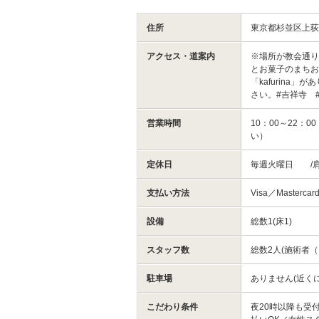
住所
東京都杉並区上荻
アクセス・道案内
※場所が教会通
とお菓子のまちお
「kafurin
さい。#吉祥寺 
営業時間
10：00～22：
い）
定休日
毎週火曜日 /肩こ
支払い方法
Visa／Mastercar
設備
総数1(床1)
スタッフ数
総数2人(施術者（
駐車場
ありません(近く
こだわり条件
夜20時以降も受