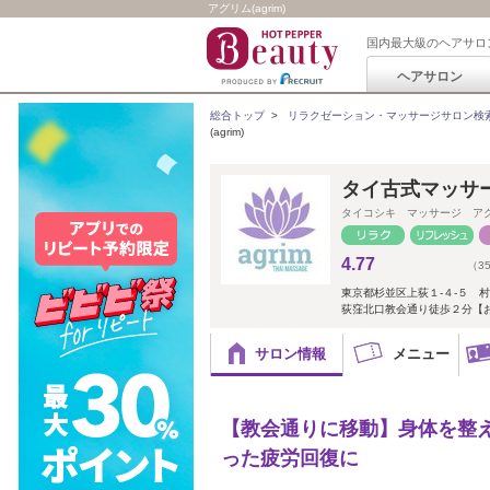
アグリム(agrim)
国内最大級のヘアサロ
ヘアサロン
総合トップ
>
リラクゼーション・マッサージサロン検
(agrim)
タイ古式マッサー
タイコシキ マッサージ ア
4.77
（3
東京都杉並区上荻１-４-５ 
荻窪北口教会通り徒歩２分【
サロン情報
メニュー
【教会通りに移動】身体を整
った疲労回復に