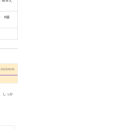
／着替え
ン #腸
2025/9/30
、しっか