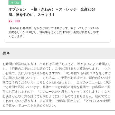
その他
オプション ～極（きわみ）～ストレッチ 全身20分
肩、腰を中心に、スッキリ！
¥2,000
【組み合わせ専用】なかなか自分では動かせず、固まってしまっている
筋肉をしっかり伸ばし、施術後もほぐし効果や良い姿勢が長持ちしやす
くなります。
備考
お時間に余裕のある方は、出来れば12時『ちょうど』等々きりのよい時間より
も、【前後のご予約に少し詰めて】、ご予約頂けると大変助かります。 小さ
いお店で、受け入れに限りがありますので、10分単位でも時間ロスを無くすご
協力頂けると嬉しいです。 もちろん、ご予定がある場合は、都合の良いお時
間でご予約くださいね。よろしくお願い致します。 当店のメニューは、10分
ごと時間で区切っています。整体コースは時間の可能な範囲で、お客様のご要
望にお応えしますので、「このコースだと肩をこうやってほぐします。」など
と決まったやり方を誰にでも同じように行うものではありません。初めてでよ
くわからないと思う方は、まず症状、ご希望に関わらず、「どのくらいの時間
＆予算か」でコースをお決めください。