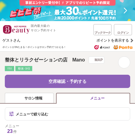
国内最大級の
サロン予約サイト
ブックマーク
ログイン
ゲストさん
ポイントを表示する
ポイントが1%たまる！
ポイントはサロン予約でつかえる！
整体とリラクゼーションの店 Mano
MAP
ﾘﾗｸ
整体･ｶｲﾛ
空席確認・予約する
サロン情報
メニュー
メニューで絞り込む
メニュー
23
件