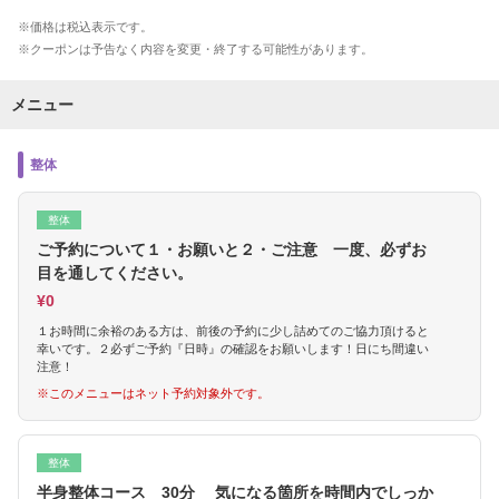
価格は税込表示です。
クーポンは予告なく内容を変更・終了する可能性があります。
メニュー
整体
整体
ご予約について１・お願いと２・ご注意 一度、必ずお
目を通してください。
¥0
１お時間に余裕のある方は、前後の予約に少し詰めてのご協力頂けると
幸いです。２必ずご予約『日時』の確認をお願いします！日にち間違い
注意！
※このメニューはネット予約対象外です。
整体
半身整体コース 30分 気になる箇所を時間内でしっか