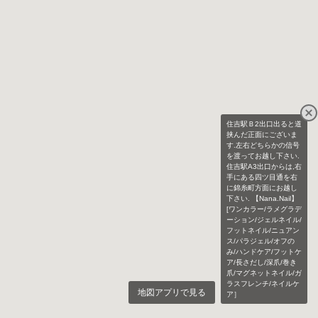
住吉駅Ｂ2出口出ると道
挟んだ正面にございま
す.左右どちらかの信号
を渡ってお越し下さい.
住吉駅A3出口からは,右
手にある四ツ目通を右
に錦糸町方面にお越し
下さい. 【Nana.Nail】
[ワンカラー/ラメグラデ
ーション/ジェルネイル/
フットネイル/ニュアン
ス/パラジェル/オフの
み/ハンドケア/フットケ
ア/長さだし/深爪/巻き
爪/マグネットネイル/ガ
ラスフレンチ/ネイルケ
地図アプリで見る
ア］