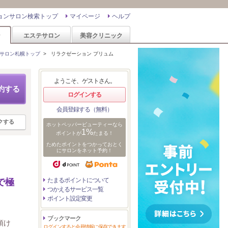
ョンサロン検索トップ
マイページ
ヘルプ
ン
エステサロン
美容クリニック
サロン札幌トップ
>
リラクゼーション プリュム
ようこそ、ゲストさん。
約する
ログインする
会員登録する（無料）
クする
ホットペッパービューティーなら
1%
ポイントが
たまる！
ためたポイントをつかっておとく
にサロンをネット予約！
たまるポイントについて
で極
つかえるサービス一覧
ポイント設定変更
ブックマーク
頂け
ログインすると会員情報に保存できます