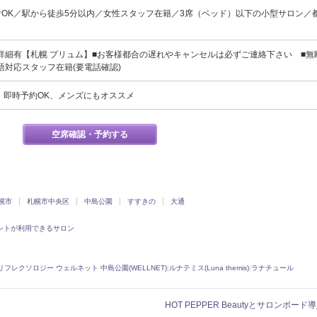
付OK／駅から徒歩5分以内／女性スタッフ在籍／3席（ベッド）以下の小型サロン／
詳細有【札幌 プリュム】■お客様都合の遅れやキャンセルは必ずご連絡下さい ■無
語対応スタッフ在籍(要電話確認)
、即時予約OK、メンズにもオススメ
空席確認・予約する
幌市
札幌市中央区
中島公園
すすきの
大通
ントが利用できるサロン
リフレクソロジー ウェルネット 中島公園(WELLNET)
|
ルナテミス(Luna themis)
|
ラナチュール
HOT PEPPER Beautyとサロンボー