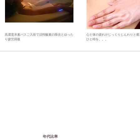
高濃度水素バスご入浴で活性酸素の除去とゆった
心と体の疲れがじっくりじんわりと癒
り疲労回復
ひと時を。。。
年代比率