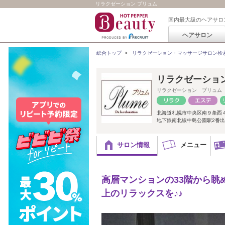
リラクゼーション プリュム
国内最大級のヘアサロ
ヘアサロン
総合トップ
>
リラクゼーション・マッサージサロン検
リラクゼーショ
リラクゼーション プリュム
北海道札幌市中央区南９条西４
地下鉄南北線中島公園駅2番出
サロン情報
メニュー
高層マンションの33階から
上のリラックスを♪♪