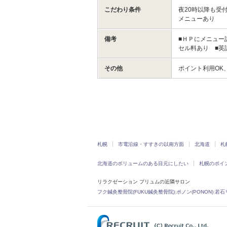
こだわり条件
夜20時以降も受
メニューあり
備考
■ＨＰにメニュー
セル料あり ■英
その他
ポイント利用OK
札幌
市電沿線・すすきの以南方面
北海道
札
北海道のボリュームのある目元にしたい
札幌のポイ
リラクゼーション プリュムの近隣サロン
フク鍼灸整骨院(FUKU鍼灸整骨院)
|
ポノン(PONON)
|
若石