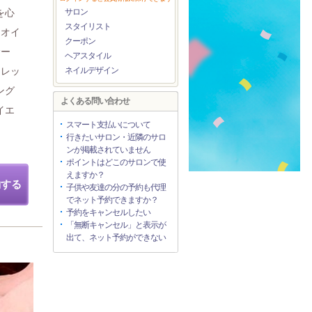
を心
サロン
スタイリスト
ンオイ
クーポン
サー
ヘアスタイル
フレッ
ネイルデザイン
ング
よくある問い合わせ
イエ
スマート支払いについて
行きたいサロン・近隣のサロ
ンが掲載されていません
ポイントはどこのサロンで使
えますか？
約する
子供や友達の分の予約も代理
でネット予約できますか？
予約をキャンセルしたい
「無断キャンセル」と表示が
出て、ネット予約ができない