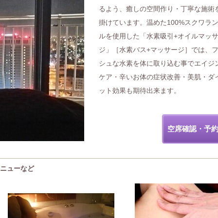
るよう、癒しの空間作り・丁寧な施術
掛けています。温めた100%スクワラ
ルを使用した「水素吸引+オイルマッ
ジ」［水素バス+マッサージ］では、
シュな水素を体に取り込む事でエイジ
ケア・辛いお体の症状改善・美肌・ダ
ット効果も期待出来ます。
空席確認・予
メニューなど