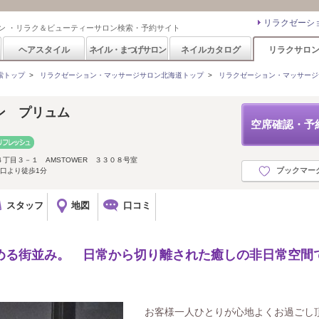
リラクゼーシ
ン ・リラク＆ビューティーサロン検索・予約サイト
ヘアスタイル
ネイル・まつげサロン
ネイルカタログ
リラクサロ
索トップ
>
リラクゼーション・マッサージサロン北海道トップ
>
リラクゼーション・マッサージ
ン プリュム
空席確認・予
丁目３－１ AMSTOWER ３３０８号室
ブックマー
口より徒歩1分
スタッフ
地図
口コミ
眺める街並み。 日常から切り離された癒しの非日常空間
お客様一人ひとりが心地よくお過ごし