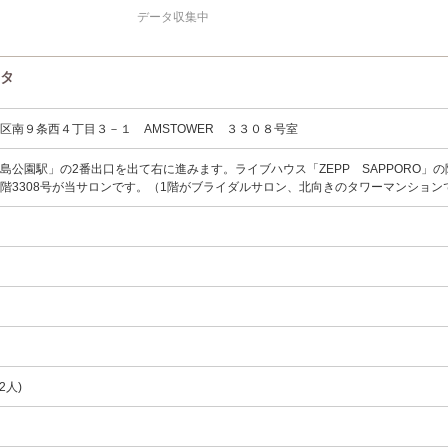
データ収集中
ータ
区南９条西４丁目３－１ AMSTOWER ３３０８号室
島公園駅」の2番出口を出て右に進みます。ライブハウス「ZEPP SAPPORO」の
の33階3308号が当サロンです。（1階がブライダルサロン、北向きのタワーマンショ
2人)