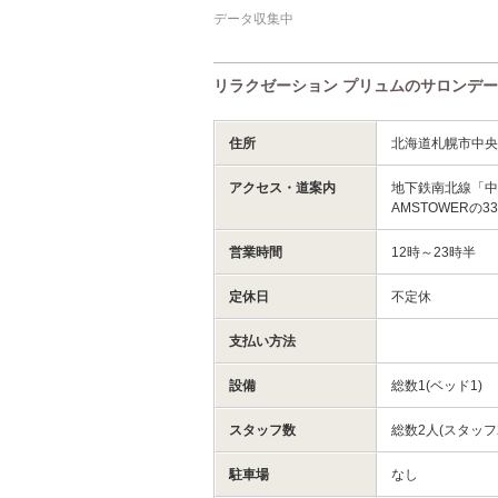
データ収集中
リラクゼーション プリュムのサロンデ
住所
北海道札幌市中央
アクセス・道案内
地下鉄南北線「中
AMSTOWER
営業時間
12時～23時半
定休日
不定休
支払い方法
設備
総数1(ベッド1)
スタッフ数
総数2人(スタッフ
駐車場
なし