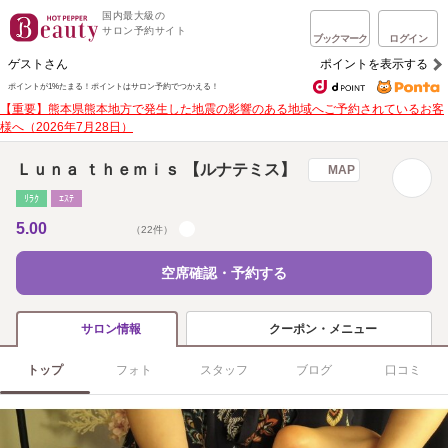
国内最大級の
サロン予約サイト
ブックマーク
ログイン
ゲストさん
ポイントを表示する
ポイントが1%たまる！
ポイントはサロン予約でつかえる！
【重要】熊本県熊本地方で発生した地震の影響のある地域へご予約されているお客
様へ（2026年7月28日）
Ｌｕｎａ ｔｈｅｍｉｓ 【ルナテミス】
MAP
ﾘﾗｸ
ｴｽﾃ
5.00
（22件）
空席確認・予約する
クーポン・メニュー
サロン情報
トップ
フォト
スタッフ
ブログ
口コミ