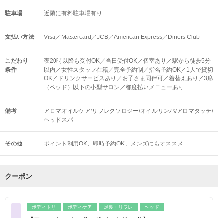
駐車場
近隣に有料駐車場有り
支払い方法
Visa／Mastercard／JCB／American Express／Diners Club
こだわり
夜20時以降も受付OK／当日受付OK／個室あり／駅から徒歩5分
条件
以内／女性スタッフ在籍／完全予約制／指名予約OK／1人で貸切
OK／ドリンクサービスあり／お子さま同伴可／着替えあり／3席
（ベッド）以下の小型サロン／都度払いメニューあり
備考
アロマオイルケア/リフレクソロジー/オイルリンパ/アロマタッチ/
ヘッドスパ
その他
ポイント利用OK
即時予約OK
メンズにもオススメ
クーポン
ボディトリ
ボディケア
足裏・リフレ
ヘッド