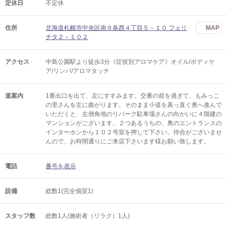
定休日
不定休
住所
北海道札幌市中央区南９条西４丁目５－１０ フェリ
MAP
チタ２－１０２
アクセス
中島公園駅より徒歩3分《症状別アロマケア》オイル/ボディケ
ア/リンパ/アロマタッチ
道案内
1番出口を出て、左にすすみます。交番の前を過ぎて、もみっこ
の里さんを左に曲がります。そのまま小道を真っ直ぐ奥へ進んで
いただくと、左側角地のリパーク駐車場さんの向かいに４階建の
マンションがございます。２つあるうちの、奥のエントランスの
インターホンから１０２号室を押して下さい。待合がございませ
んので、お時間通りにご来店下さいます様お願い致します。
電話
番号を表示
設備
総数1(完全個室1)
スタッフ数
総数1人(施術者（リラク）1人)