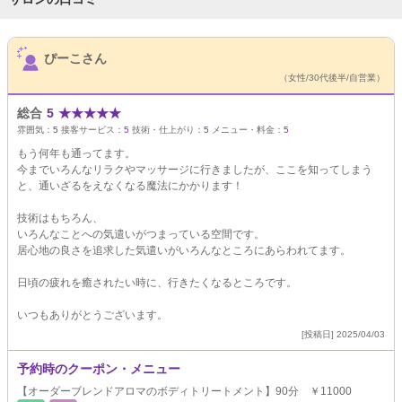
サロンPick Up
ぴーこさん
（女性/30代後半/自営業）
総合
5
★
★
★
★
★
雰囲気：
5
接客サービス：
5
技術・仕上がり：
5
メニュー・料金：
5
もう何年も通ってます。
今までいろんなリラクやマッサージに行きましたが、ここを知ってしまう
と、通いざるをえなくなる魔法にかかります！
技術はもちろん、
いろんなことへの気遣いがつまっている空間です。
居心地の良さを追求した気遣いがいろんなところにあらわれてます。
日頃の疲れを癒されたい時に、行きたくなるところです。
いつもありがとうございます。
[投稿日] 2025/04/03
予約時のクーポン・メニュー
【オーダーブレンドアロマのボディトリートメント】90分 ￥11000