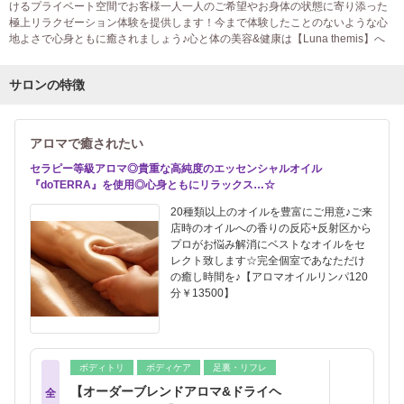
けるプライベート空間でお客様一人一人のご希望やお身体の状態に寄り添った
極上リラクゼーション体験を提供します！今まで体験したことのないような心
地よさで心身ともに癒されましょう♪心と体の美容&健康は【Luna themis】へ
サロンの特徴
アロマで癒されたい
セラピー等級アロマ◎貴重な高純度のエッセンシャルオイル
『doTERRA』を使用◎心身ともにリラックス…☆
20種類以上のオイルを豊富にご用意♪ご来
店時のオイルへの香りの反応+反射区から
プロがお悩み解消にベストなオイルをセ
レクト致します☆完全個室であなただけ
の癒し時間を♪【アロマオイルリンパ120
分￥13500】
ボディトリ
ボディケア
足裏・リフレ
【オーダーブレンドアロマ&ドライヘ
全