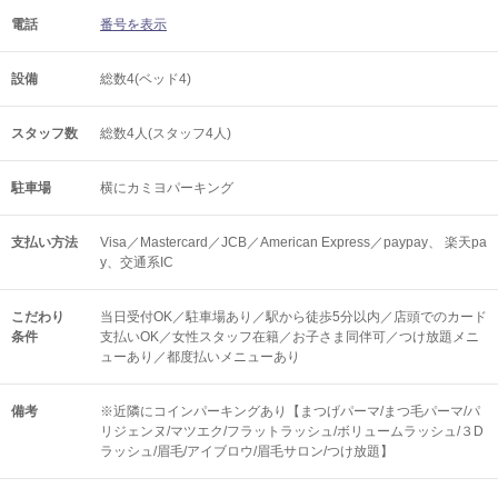
電話
番号を表示
設備
総数4(ベッド4)
スタッフ数
総数4人(スタッフ4人)
駐車場
横にカミヨパーキング
支払い方法
Visa／Mastercard／JCB／American Express／paypay、 楽天pa
y、交通系IC
こだわり
当日受付OK／駐車場あり／駅から徒歩5分以内／店頭でのカード
条件
支払いOK／女性スタッフ在籍／お子さま同伴可／つけ放題メニ
ューあり／都度払いメニューあり
備考
※近隣にコインパーキングあり【まつげパーマ/まつ毛パーマ/パ
リジェンヌ/マツエク/フラットラッシュ/ボリュームラッシュ/３D
ラッシュ/眉毛/アイブロウ/眉毛サロン/つけ放題】