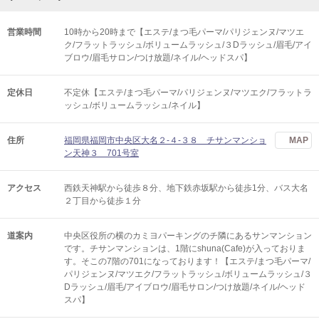
営業時間
10時から20時まで【エステ/まつ毛パーマ/パリジェンヌ/マツエ
ク/フラットラッシュ/ボリュームラッシュ/３Dラッシュ/眉毛/アイ
ブロウ/眉毛サロン/つけ放題/ネイル/ヘッドスパ】
定休日
不定休【エステ/まつ毛パーマ/パリジェンヌ/マツエク/フラットラ
ッシュ/ボリュームラッシュ/ネイル】
住所
福岡県福岡市中央区大名２-４-３８ チサンマンショ
MAP
ン天神３ 701号室
アクセス
西鉄天神駅から徒歩８分、地下鉄赤坂駅から徒歩1分、バス大名
２丁目から徒歩１分
道案内
中央区役所の横のカミヨパーキングのチ隣にあるサンマンション
です。チサンマンションは、1階にshuna(Cafe)が入っておりま
す。そこの7階の701になっております！【エステ/まつ毛パーマ/
パリジェンヌ/マツエク/フラットラッシュ/ボリュームラッシュ/３
Dラッシュ/眉毛/アイブロウ/眉毛サロン/つけ放題/ネイル/ヘッド
スパ】