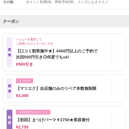
その他
ポイント利用OK
即時予約OK
メンズにもオススメ
クーポン
メニューを選択して
ご利用いただくクーポンです
再
【口コミ割実施中★】4400円以上のご予約で
来
次回500円引き◎何度でもok!
¥500引き
まつエク
再
【マツエク】自店舗のみのリペア本数無制限
来
¥3,300
その他まつげメニュー
新
【初回】まつげパーマ￥2750★美容液付
規
¥2,750