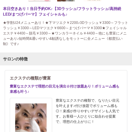
本日空きあり！当日予約OK♪【3Dラッシュ/フラットラッシュ/高持続
LED/まつげパーマ】フェイシャルも♪
★学割U24メニューあり！★下マツエク￥2200♪3Dラッシュ￥3300～フラット
ラッシュ￥3300～LEDマツエク￥6600～まつげパーマ￥3300★フェイシャル
エステ￥4400～脱毛￥3300～★ワンカラーネイル￥4400～他にも豊富にメニ
ューあり♪短時間&通いやすい&勧誘なしをモットーに全メニュー《都度払い
制》です♪
サロンの特徴
エクステの種類が豊富
豊富なエクステで理想の目元を演出☆付け放題あり！ボリューム感も
束感も叶う♪
豊富なエクステの種類で、なりたい目元
を叶えます♪付け放題でボリューム感も
◎！束感が作りやすいデザインも人気で
す。お客様一人ひとりに似合わせ提案
で、理想の仕上がりに！