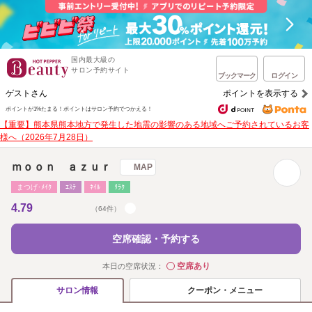
国内最大級の
サロン予約サイト
ブックマーク
ログイン
ゲストさん
ポイントを表示する
ポイントが1%たまる！
ポイントはサロン予約でつかえる！
【重要】熊本県熊本地方で発生した地震の影響のある地域へご予約されているお客
様へ（2026年7月28日）
ｍｏｏｎ ａｚｕｒ
MAP
まつげ･ﾒｲｸ
ｴｽﾃ
ﾈｲﾙ
ﾘﾗｸ
4.79
（64件）
空席確認・予約する
空席あり
本日の空席状況：
◯
クーポン・メニュー
サロン情報