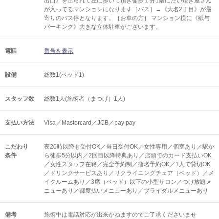
出口》を出られて左に歩いて頂き徒歩１分1階にたい焼き屋さん
が入ってるマンションになります［バス］→《大名2丁目》が最
寄りのバス停となります。［お車の方］ マンション横に《紙与
パーキング》大きな立体駐車がございます。
電話
番号を表示
設備
総数1(ベッド1)
スタッフ数
総数1人(施術者（まつげ）1人)
支払い方法
Visa／Mastercard／JCB／pay pay
こだわり
夜20時以降も受付OK／当日受付OK／女性専用／個室あり／駅か
条件
ら徒歩5分以内／2回目以降特典あり／店頭でのカード支払いOK
／女性スタッフ在籍／完全予約制／指名予約OK／1人で貸切OK
／ドリンクサービスあり／リクライニングチェア（ベッド）／メ
イクルームあり／3席（ベッド）以下の小型サロン／つけ放題メ
ニューあり／都度払いメニューあり／ブライダルメニューあり
備考
施術中は電話対応が出来かねますのでご了承くださいませ