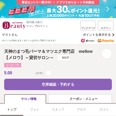
国内最大級の
サロン予約サイト
ブックマーク
ログイン
ゲストさん
ポイントを表示する
ポイントが1%たまる！
ポイントはサロン予約でつかえる！
天神のまつ毛パーマ＆マツエク専門店 mellow
【メロウ】～貸切サロン～
MAP
まつげ･ﾒｲｸ
5.00
（67件）
空席確認・予約する
クーポン・メニュー
サロン情報
トップ
フォト
スタッフ
ブログ
口コミ