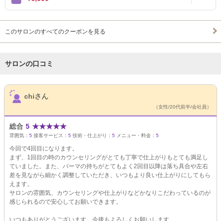
このサロンのすべてのクーポンを見る
サロンの口コミ
サロンPick Up
chiさん
（女性/20代前半/会社員）
総合
5
★
★
★
★
★
雰囲気：
5
接客サービス：
5
技術・仕上がり：
5
メニュー・料金：
5
今回で4回目になります。
まず、1回目の時のカウンセリングがとても丁寧で仕上がりもとても満足し
ていました。また、パーマの持ちがとてもよく2回目以降は落ち具合や左右
差を見ながら細かく調整していただき、いつもより良い仕上がりにしてもら
えます。
サロンの雰囲気、カウンセリングや仕上がりなどかなりこだわっているのが
感じられるので安心してお願いできます。
いつもありがとうございます。今後もよろしくお願いします。