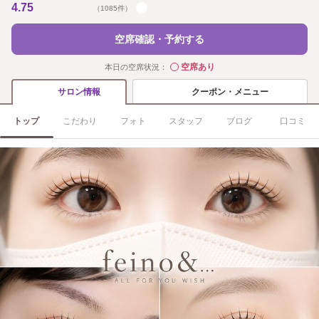
4.75
（1085件）
空席確認・予約する
空席あり
本日の空席状況：
◯
クーポン・メニュー
サロン情報
トップ
こだわり
フォト
スタッフ
ブログ
口コミ