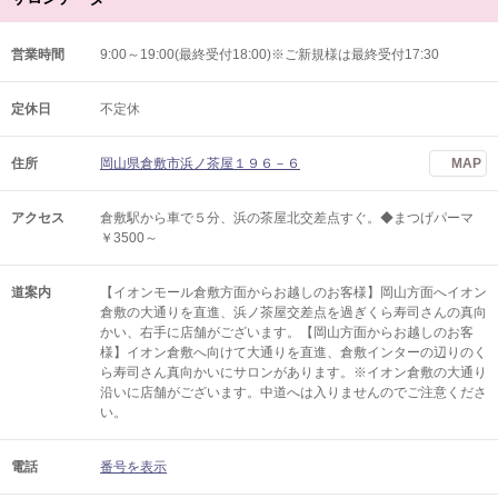
営業時間
9:00～19:00(最終受付18:00)※ご新規様は最終受付17:30
定休日
不定休
住所
岡山県倉敷市浜ノ茶屋１９６－６
MAP
アクセス
倉敷駅から車で５分、浜の茶屋北交差点すぐ。◆まつげパーマ
￥3500～
道案内
【イオンモール倉敷方面からお越しのお客様】岡山方面へイオン
倉敷の大通りを直進、浜ノ茶屋交差点を過ぎくら寿司さんの真向
かい、右手に店舗がございます。【岡山方面からお越しのお客
様】イオン倉敷へ向けて大通りを直進、倉敷インターの辺りのく
ら寿司さん真向かいにサロンがあります。※イオン倉敷の大通り
沿いに店舗がございます。中道へは入りませんのでご注意くださ
い。
電話
番号を表示