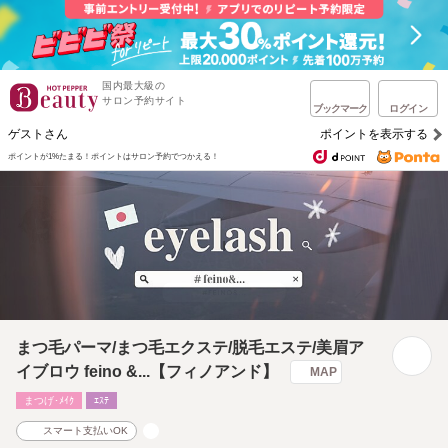
国内最大級の
サロン予約サイト
ブックマーク
ログイン
ゲストさん
ポイントを表示する
ポイントが1%たまる！
ポイントはサロン予約でつかえる！
まつ毛パーマ/まつ毛エクステ/脱毛エステ/美眉ア
イブロウ feino &...【フィノアンド】
MAP
まつげ･ﾒｲｸ
ｴｽﾃ
スマート支払いOK