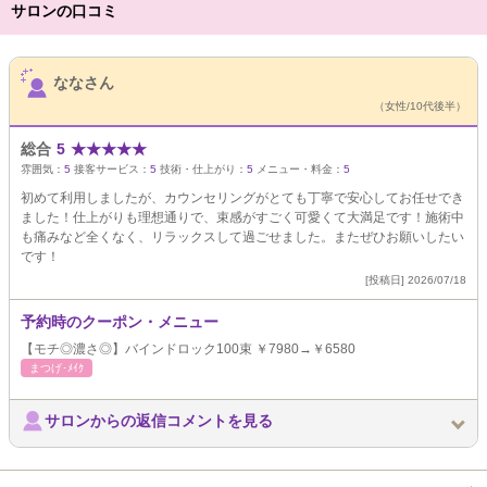
サロンの口コミ
サロンPick Up
ななさん
（女性/10代後半）
総合
5
★
★
★
★
★
雰囲気：
5
接客サービス：
5
技術・仕上がり：
5
メニュー・料金：
5
初めて利用しましたが、カウンセリングがとても丁寧で安心してお任せでき
ました！仕上がりも理想通りで、束感がすごく可愛くて大満足です！施術中
も痛みなど全くなく、リラックスして過ごせました。またぜひお願いしたい
です！
[投稿日] 2026/07/18
予約時のクーポン・メニュー
【モチ◎濃さ◎】バインドロック100束 ￥7980→￥6580
まつげ･ﾒｲｸ
サロンからの返信コメントを見る