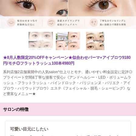
★8月人数限定20%OFFキャンペーン★似合わせパーマ+アイブロウ9180
円/モチ◎フラットラッシュ100本4980円
系列店舗2店舗展開中の人気salon*仕上りとモチ、通いやすい料金設定に定評◎
プライベート空間&丁寧な接客で安心♪《アンドヘルシー・LED・ボリュームラ
ッシュ・フラットラッシュ・バインドロック・パリジェンヌ・パリエク・アイ
ブロウ・ハリウッドブロウ》エステ《フェイシャル・脱毛・シェービング》な
ど豊富なメニュー★
サロンの特徴
可愛い目元にしたい