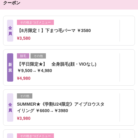
クーポン
その他まつげメニュー
全
【8月限定！】下まつ毛パーマ ￥3580
員
¥3,580
脱毛
その他
【平日限定★】 全身脱毛(顔・VIOなし)
新
規
￥9,500→￥4,980
¥4,980
その他
SUMMER★《学割U24限定》アイブロウスタ
全
員
イリング ￥6600→￥3980
¥3,980
その他まつげメニュー