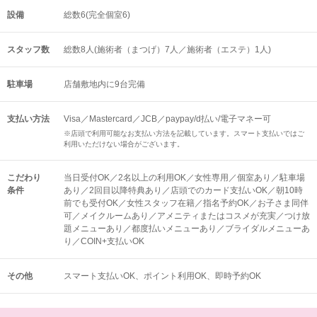
設備
総数6(完全個室6)
スタッフ数
総数8人(施術者（まつげ）7人／施術者（エステ）1人)
駐車場
店舗敷地内に9台完備
支払い方法
Visa／Mastercard／JCB／paypay/d払い/電子マネー可
※店頭で利用可能なお支払い方法を記載しています。スマート支払いではご
利用いただけない場合がございます。
こだわり
当日受付OK／2名以上の利用OK／女性専用／個室あり／駐車場
条件
あり／2回目以降特典あり／店頭でのカード支払いOK／朝10時
前でも受付OK／女性スタッフ在籍／指名予約OK／お子さま同伴
可／メイクルームあり／アメニティまたはコスメが充実／つけ放
題メニューあり／都度払いメニューあり／ブライダルメニューあ
り／COIN+支払いOK
その他
スマート支払いOK
ポイント利用OK
即時予約OK