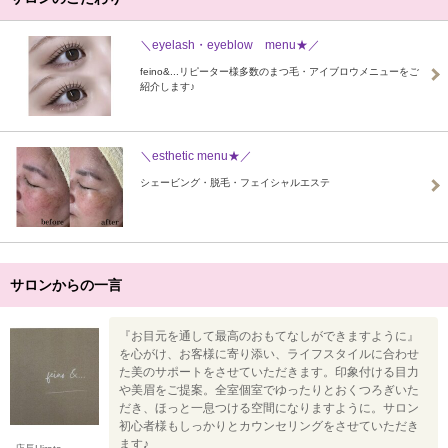
＼eyelash・eyeblow menu★／
feino&...リピーター様多数のまつ毛・アイブロウメニューをご
紹介します♪
＼esthetic menu★／
シェービング・脱毛・フェイシャルエステ
サロンからの一言
『お目元を通して最高のおもてなしができますように』
を心がけ、お客様に寄り添い、ライフスタイルに合わせ
た美のサポートをさせていただきます。印象付ける目力
や美眉をご提案。全室個室でゆったりとおくつろぎいた
だき、ほっと一息つける空間になりますように。サロン
初心者様もしっかりとカウンセリングをさせていただき
ます♪