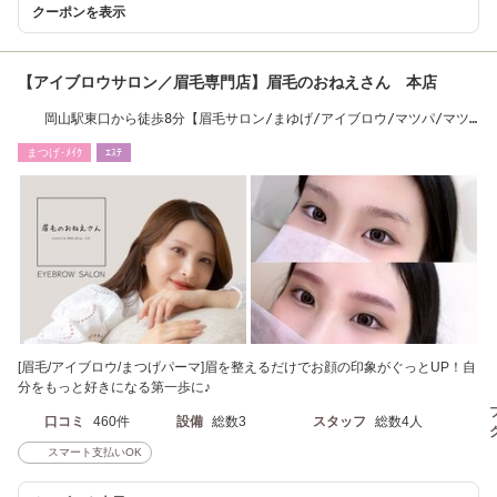
クーポンを表示
【アイブロウサロン／眉毛専門店】眉毛のおねえさん 本店
岡山駅東口から徒歩8分【眉毛サロン/まゆげ/アイブロウ/マツパ/マツ
エク】
まつげ･ﾒｲｸ
ｴｽﾃ
[眉毛/アイブロウ/まつげパーマ]眉を整えるだけでお顔の印象がぐっとUP！自
分をもっと好きになる第一歩に♪
口コミ
460件
設備
総数3
スタッフ
総数4人
スマート支払いOK