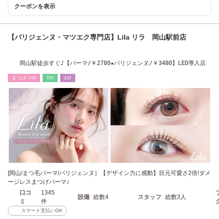
クーポンを表示
【パリジェンヌ・マツエク専門店】Lila リラ 岡山駅前店
岡山駅徒歩すぐ♪【パーマ/￥2780★パリジェンヌ/￥3480】LED導入店
まつげ･ﾒｲｸ
ﾘﾗｸ
ｴｽﾃ
[岡山/まつ毛パーマ/パリジェンヌ］【デザイン力に感動】目元可愛さ2倍!ダメ
ージレスまつげパーマ♪
口コ
1345
設備
総数4
スタッフ
総数3人
ミ
件
スマート支払いOK