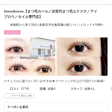
feino&coco【まつ毛カール／次世代まつ毛エクステ／アイ
ブロウ／ネイル専門店】
倉敷駅から車で10分/倉敷笹沖丸亀製麺の横/バインドロック￥5980～
まつげ･ﾒｲｸ
ナチュラルに盛りたい方へおすすめ★コーティング仕上げで流行りの束感♪
口コミ
377件
設備
総数4
スタッフ
総数4人
スマート支払いOK
クーポンを表示