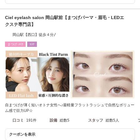
Ciel eyelash salon 岡山駅前【まつげパーマ・眉毛・LEDエ
クステ専門店】
岡山駅【西口】徒歩４分/
まつげ･ﾒｲｸ
ｴｽﾃ
自まつげが薄く短いオトナ女性へ♪最軽量フラットラッシュで自然なボリュー
ム感で目力UP☆
口コミ
191件
設備
総数5
スタッフ
総数5人
クーポンを表示