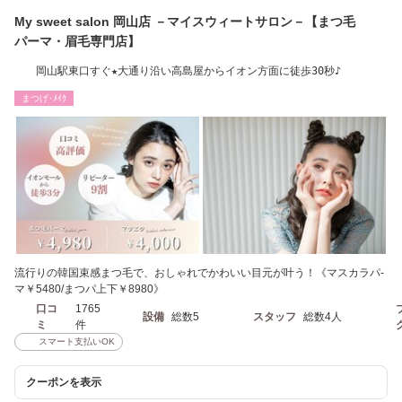
My sweet salon 岡山店 －マイスウィートサロン－【まつ毛
パーマ・眉毛専門店】
岡山駅東口すぐ★大通り沿い高島屋からイオン方面に徒歩30秒♪
まつげ･ﾒｲｸ
流行りの韓国束感まつ毛で、おしゃれでかわいい目元が叶う！《マスカラパ-
マ￥5480/まつパ上下￥8980》
口コ
1765
設備
総数5
スタッフ
総数4人
ミ
件
スマート支払いOK
クーポンを表示