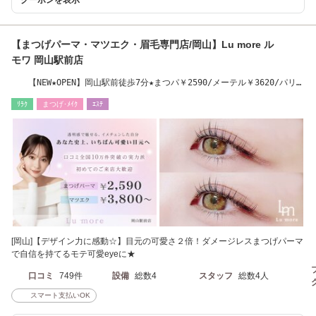
【まつげパーマ・マツエク・眉毛専門店/岡山】Lu more ル
モワ 岡山駅前店
【NEW★OPEN】岡山駅前徒歩7分★まつパ￥2590/メーテル￥3620/パリ
￥3290/LED￥4800
ﾘﾗｸ
まつげ･ﾒｲｸ
ｴｽﾃ
[岡山]【デザイン力に感動☆】目元の可愛さ２倍！ダメージレスまつげパーマ
で自信を持てるモテ可愛eyeに★
口コミ
749件
設備
総数4
スタッフ
総数4人
スマート支払いOK