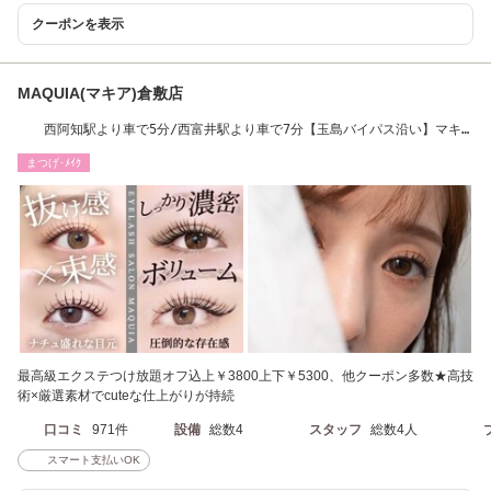
クーポンを表示
MAQUIA(マキア)倉敷店
西阿知駅より車で5分/西富井駅より車で7分【玉島バイパス沿い】マキ
ア専用駐車場完備
まつげ･ﾒｲｸ
最高級エクステつけ放題オフ込上￥3800上下￥5300、他クーポン多数★高技
術×厳選素材でcuteな仕上がりが持続
口コミ
971件
設備
総数4
スタッフ
総数4人
スマート支払いOK