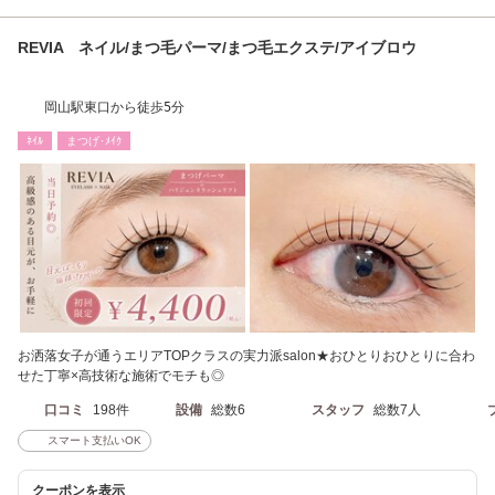
REVIA ネイル/まつ毛パーマ/まつ毛エクステ/アイブロウ
岡山駅東口から徒歩5分
ﾈｲﾙ
まつげ･ﾒｲｸ
お洒落女子が通うエリアTOPクラスの実力派salon★おひとりおひとりに合わ
せた丁寧×高技術な施術でモチも◎
口コミ
198件
設備
総数6
スタッフ
総数7人
スマート支払いOK
クーポンを表示