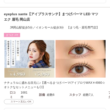
eyeplus sante【アイプラスサンテ】まつげパーマ LED マツ
エク 眉毛 岡山店
JR岡山駅徒歩5分／イオンモール徒歩3分 【まつ毛・眉毛専門店】
まつげ･ﾒｲｸ
ナチュラルに盛れる目元に♪【選べるまつげパーマ/アイブロウWAX￥4980☆
オトクなセットメニューも◎】
口コ
1681
設備
総数6
スタッフ
総数7人
ミ
件
スマート支払いOK