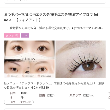
まつ毛パーマ/まつ毛エクステ/脱毛エステ/美眉アイブロウ fei
no &...【フィノアンド】
倉敷駅から車で５分、浜の茶屋北交差点すぐ。◆まつげパーマ￥3500～
まつげ･ﾒｲｸ
ｴｽﾃ
新メニュー「アップワードラッシュ」で自まつ毛を根元から立ち上げ、素敵
な目元を演出します♪80本￥5,880
口コ
1086
設備
総数6
スタッフ
総数8人
ミ
件
スマート支払いOK