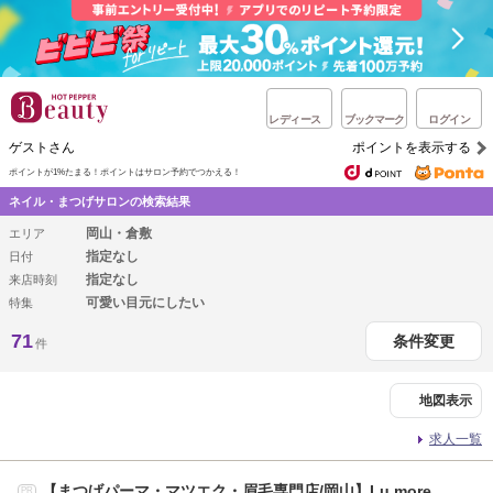
レディース
ブックマーク
ログイン
ゲストさん
ポイントを表示する
ポイントが1%たまる！
ポイントはサロン予約でつかえる！
ネイル・まつげサロンの検索結果
岡山・倉敷
エリア
指定なし
日付
指定なし
来店時刻
可愛い目元にしたい
特集
71
条件変更
件
地図表示
求人一覧
【まつげパーマ・マツエク・眉毛専門店/岡山】Lu more
PR