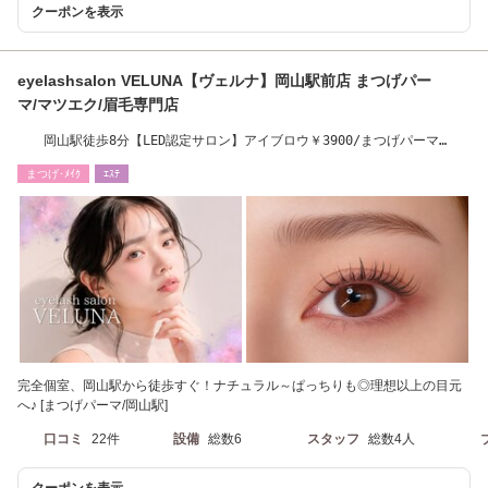
クーポンを表示
eyelashsalon VELUNA【ヴェルナ】岡山駅前店 まつげパー
マ/マツエク/眉毛専門店
岡山駅徒歩8分【LED認定サロン】アイブロウ￥3900/まつげパーマ
￥4300 [岡山/岡山駅]
まつげ･ﾒｲｸ
ｴｽﾃ
完全個室、岡山駅から徒歩すぐ！ナチュラル～ぱっちりも◎理想以上の目元
へ♪ [まつげパーマ/岡山駅]
口コミ
22件
設備
総数6
スタッフ
総数4人
クーポンを表示