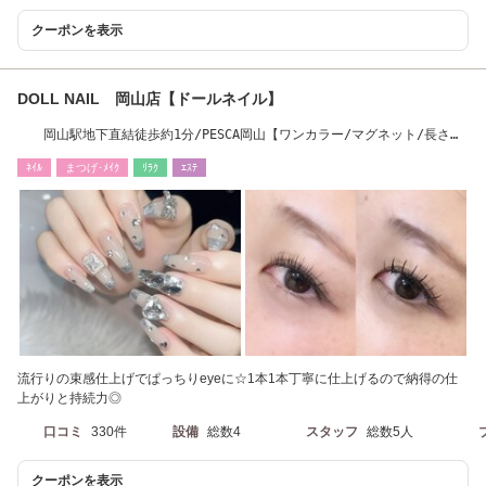
クーポンを表示
DOLL NAIL 岡山店【ドールネイル】
岡山駅地下直結徒歩約1分/PESCA岡山【ワンカラー/マグネット/長さだ
し/フィルイン】
ﾈｲﾙ
まつげ･ﾒｲｸ
ﾘﾗｸ
ｴｽﾃ
流行りの束感仕上げでぱっちりeyeに☆1本1本丁寧に仕上げるので納得の仕
上がりと持続力◎
口コミ
330件
設備
総数4
スタッフ
総数5人
クーポンを表示