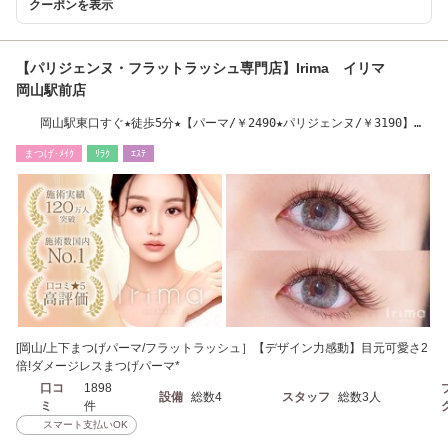
クーポンを表示
【パリジェンヌ・フラットラッシュ専門店】Irima イリマ
岡山駅前店
岡山駅東口すぐ★徒歩5分★【パーマ/￥2490★パリジェンヌ/￥3190】最
新LEDエクステ導入
まつげ･ﾒｲｸ
ﾘﾗｸ
ｴｽﾃ
[岡山/上下まつげパーマ/フラットラッシュ］【デザイン力感動】目元可愛さ2
倍!ダメージレスまつげパーマ*
口コ
1898
設備
総数4
スタッフ
総数3人
ミ
件
スマート支払いOK