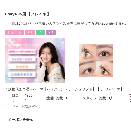
Freiya 本店【フレイヤ】
青江2号線バイパス沿いのプライスを左に曲がって直進約250ｍ約１分★
ナビで検索♪
まつげ･ﾒｲｸ
ﾈｲﾙ
ﾘﾗｸ
ｴｽﾃ
☆次世代まつ毛☆パーマ【パリジェンヌラッシュリフト】【カールパーマ】
口コ
4821
設備
総数10
スタッフ
総数10人
ミ
件
スマート支払いOK
クーポンを表示