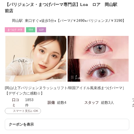
【パリジェンヌ・まつげパーマ専門店】Loa ロア 岡山駅
前店
岡山駅 東口すぐ★徒歩5分★【パーマ/￥2490★パリジェンヌ/￥3190】
まつげ･ﾒｲｸ
ﾘﾗｸ
ｴｽﾃ
[岡山/上下パリジェンヌラッシュリフト/韓国アイドル風束感まつげパーマ］
【デザイン力に感動☆】
口コ
1853
設備
総数4
スタッフ
総数3人
ミ
件
スマート支払いOK
クーポンを表示