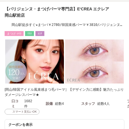
【パリジェンヌ・まつげパーマ専門店】E‘CREA エクレア
岡山駅前店
岡山駅徒歩すぐ★まつパ￥2780/韓国束感パーマ￥3810/パリジェンヌ
￥3680
まつげ･ﾒｲｸ
ﾘﾗｸ
ｴｽﾃ
[岡山/韓国アイドル風束感まつ毛パーマ］【デザイン力に感動】魅力たっぷり
ダメージレスパーマ★
口コ
1682
設備
総数4
スタッフ
総数4人
ミ
件
スマート支払いOK
クーポンを表示