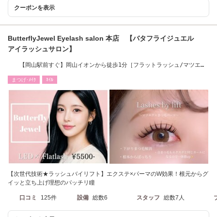
クーポンを表示
ButterflyJewel Eyelash salon 本店 【バタフライジュエル
アイラッシュサロン】
【岡山駅前すぐ】岡山イオンから徒歩1分［フラットラッシュ/マツエ
ク/ネイル/岡山駅］
まつげ･ﾒｲｸ
ﾈｲﾙ
【次世代技術★ラッシュバイリフト】エクステ×パーマのW効果！根元からグ
イッと立ち上げ理想のパッチリ瞳
口コミ
125件
設備
総数6
スタッフ
総数7人