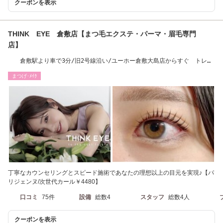
クーポンを表示
THINK EYE 倉敷店【まつ毛エクステ・パーマ・眉毛専門
店】
倉敷駅より車で3分/旧2号線沿い/ユーホー倉敷大島店からすぐ トレン
ドデザイン☆
まつげ･ﾒｲｸ
丁寧なカウンセリングとスピード施術であなたの理想以上の目元を実現♪【パ
リジェンヌ/次世代カール￥4480】
口コミ
75件
設備
総数4
スタッフ
総数4人
クーポンを表示