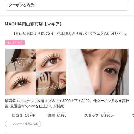
クーポンを表示
MAQUIA岡山駅前店【マキア】
【岡山駅東口より徒歩5分 桃太郎大通り沿い】マツエク/まつげパー
マ/パリジェンヌ
まつげ･ﾒｲｸ
最高級エクステつけ放題オフ込上￥3900上下￥5400、他クーポン多数★高技
術×厳選素材でcuteな仕上がりが持続
口コミ
507件
設備
総数5
スタッフ
総数6人
スマート支払いOK