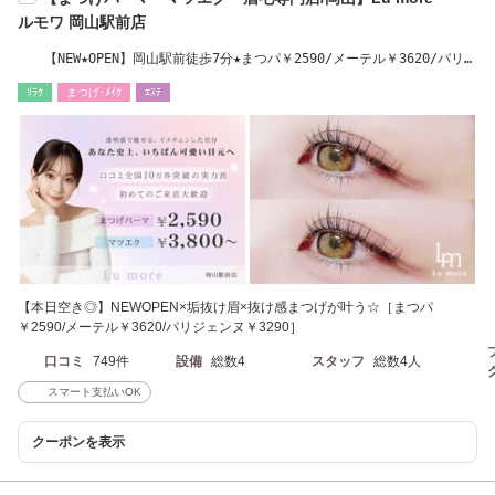
ルモワ 岡山駅前店
【NEW★OPEN】岡山駅前徒歩7分★まつパ￥2590/メーテル￥3620/パリ
￥3290/LED￥4800
ﾘﾗｸ
まつげ･ﾒｲｸ
ｴｽﾃ
【本日空き◎】NEWOPEN×垢抜け眉×抜け感まつげが叶う☆［まつパ
￥2590/メーテル￥3620/パリジェンヌ￥3290］
口コミ
749件
設備
総数4
スタッフ
総数4人
スマート支払いOK
クーポンを表示