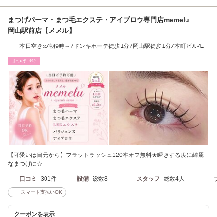
まつげパーマ・まつ毛エクステ・アイブロウ専門店memelu
岡山駅前店【メメル】
本日空き◎/朝9時～/ドンキホーテ徒歩1分/岡山駅徒歩1分/本町ビル4
階/まつぱ2200円～
まつげ･ﾒｲｸ
【可愛いは目元から】フラットラッシュ120本オフ無料★瞬きする度に綺麗
なまつげに☆
口コミ
301件
設備
総数8
スタッフ
総数4人
スマート支払いOK
クーポンを表示