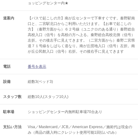
ョッピングセンター内★
道案内
【バスで起こしの方】南が丘センターで下車すぐです。秦野駅南
口と、二宮駅北口からご利用いただけます。【お車で起こしの
方】（秦野方面から）６２号線（ユニクロのある通り）秦野総合
高校入口（信号）を高校の方へ上る。秦野総合高校北側（信号）
左折。その後左手に見えてきます。（二宮方面から）秦野二宮県
道７１号線をしばらく道なり。南が丘団地入口（信号）左折。南
が丘公民館入口（信号）右折。その後右手に見えてきます
電話
番号を表示
設備
総数3(ベッド3)
スタッフ数
総数10人(スタッフ10人)
駐車場
ショッピングセンター内無料駐車場70台あり
支払い方法
Visa／Mastercard／JCB／American Express／施術代は現金の
み（商品の購入時にクレジット使用可能1回払いのみ）