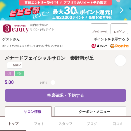
国内最大級の
サロン予約サイト
ブックマーク
ログイン
ゲストさん
ポイントを表示する
ポイントが1%たまる！
ポイントはサロン予約でつかえる！
メナードフェイシャルサロン 秦野南が丘
MAP
ｴｽﾃ
ﾘﾗｸ
5.00
（4件）
空席確認・予約する
クーポン・メニュー
サロン情報
トップ
フォト
スタッフ
ブログ
口コミ