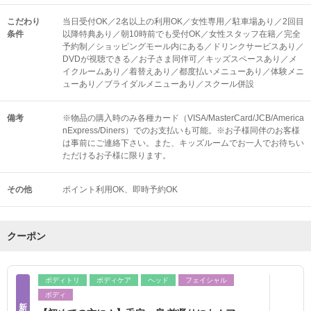
こだわり
当日受付OK／2名以上の利用OK／女性専用／駐車場あり／2回目
条件
以降特典あり／朝10時前でも受付OK／女性スタッフ在籍／完全
予約制／ショッピングモール内にある／ドリンクサービスあり／
DVDが視聴できる／お子さま同伴可／キッズスペースあり／メ
イクルームあり／着替えあり／都度払いメニューあり／体験メニ
ューあり／ブライダルメニューあり／スクール併設
備考
※物品の購入時のみ各種カード（VISA/MasterCard/JCB/America
nExpress/Diners）でのお支払いも可能。※お子様同伴のお客様
は事前にご連絡下さい。また、キッズルームでお一人でお待ちい
ただけるお子様に限ります。
その他
ポイント利用OK
即時予約OK
クーポン
ボディトリ
ボディケア
ヘッド
フェイシャル
ボディ
新