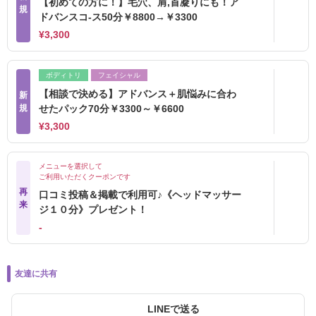
【初めての方に！】毛穴、肩,首凝りにも！ア
規
ドバンスコ-ス50分￥8800→￥3300
¥3,300
ボディトリ
フェイシャル
【相談で決める】アドバンス＋肌悩みに合わ
新
規
せたパック70分￥3300～￥6600
¥3,300
メニューを選択して
ご利用いただくクーポンです
再
口コミ投稿＆掲載で利用可♪《ヘッドマッサー
来
ジ１０分》プレゼント！
‐
友達に共有
LINEで送る