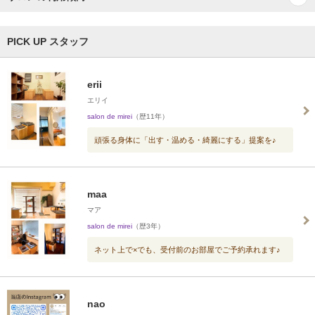
PICK UP スタッフ
erii
エリイ
salon de mirei
（歴11年）
頑張る身体に「出す・温める・綺麗にする」提案を♪
maa
マア
salon de mirei
（歴3年）
ネット上で×でも、受付前のお部屋でご予約承れます♪
nao