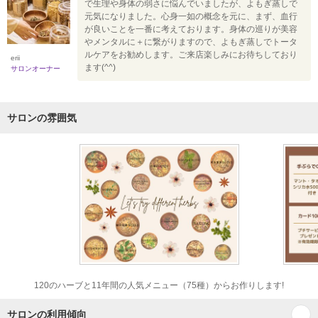
で生理や身体の弱さに悩んでいましたが、よもぎ蒸しで
元気になりました。心身一如の概念を元に、まず、血行
が良いことを一番に考えております。身体の巡りが美容
やメンタルに＋に繋がりますので、よもぎ蒸しでトータ
ルケアをお勧めします。ご来店楽しみにお待ちしており
erii
ます(^^)
サロンオーナー
サロンの雰囲気
120のハーブと11年間の人気メニュー（75種）からお作りします!
サロンの利用傾向