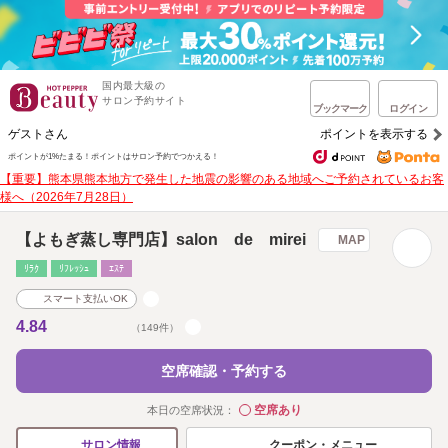
国内最大級の
サロン予約サイト
ブックマーク
ログイン
ゲストさん
ポイントを表示する
ポイントが1%たまる！
ポイントはサロン予約でつかえる！
【重要】熊本県熊本地方で発生した地震の影響のある地域へご予約されているお客
様へ（2026年7月28日）
【よもぎ蒸し専門店】salon de mirei
MAP
ﾘﾗｸ
ﾘﾌﾚｯｼｭ
ｴｽﾃ
スマート支払いOK
4.84
（149件）
空席確認・予約する
空席あり
本日の空席状況：
◯
クーポン・メニュー
サロン情報