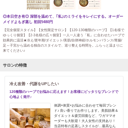
◎本日空き有◎ 深部を温めて、｢私｣のミライをキレイにする。オーダー
メイドよもぎ蒸し 初回5480円
【完全個室スタイル】【女性限定サロン】【120-130種類のハーブ】【1名様で
ゆっくり個室】【2-3名様の広々個室】一人一人違う「私」に合わせたハーブで
効果的に温活★冷え/更年期/ダイエット/美肌/自律神経/ホルモンバランス/胃腸/
足～子宮から温める独自のスタイルで、巡り整える時間を。ふらっと温まりに
来てください♪
サロンの特徴
冷え改善・代謝をUPしたい
120種類のハーブでお悩みに応えます！お客様にピッタリなブレンドで
心地よく発汗♪
体調×体質×お悩みに合わせて毎回ブレン
ド♪ 良い香りでお作りします。美肌効果＆
ダイエット＆疲労回復など、ワガママオ
ーダーも大歓迎！大人女性の支持あり！
当店特有の足蒸しスタイルが…最高なん