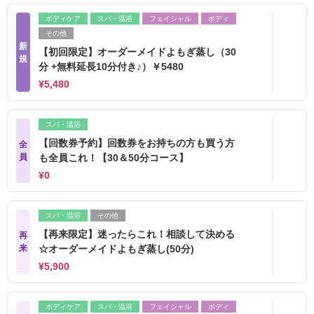
ボディケア
スパ・温浴
フェイシャル
ボディ
その他
新
【初回限定】オーダーメイドよもぎ蒸し（30
規
分 +無料延長10分付き♪）￥5480
¥5,480
スパ・温浴
【回数券予約】回数券をお持ちの方も買う方
全
員
も全員これ！【30＆50分コース】
¥0
スパ・温浴
その他
【再来限定】迷ったらこれ！相談して決める
再
来
☆オーダーメイドよもぎ蒸し(50分)
¥5,900
ボディケア
スパ・温浴
フェイシャル
ボディ