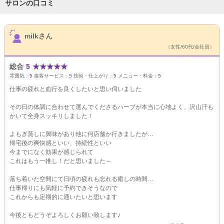
サロンの口コミ
サロンPick Up
milkさん
（女性/60代/会社員）
総合
5
★
★
★
★
★
雰囲気：
5
接客サービス：
5
技術・仕上がり：
5
メニュー・料金：
5
仕事の疲れと血行を良くしたいと思い伺いました
その日の体調に合わせて選んでくださるハーブが本当に心地よく、沢山汗も
かいて全身スッキリしました！
よもぎ蒸しに興味があり他に何店舗か行きましたが…
帰宅後の爽快感といい、持続性といい
今までになく効果が感じられて
これはもう一推し！だと思いました～
落ち着いた空間にて日頃の疲れも忘れる癒しの時間…
仕事帰りにも気軽に予約できそうなので
これからも定期的に通いたいと思います
今後ともどうぞよろしくお願い致します♪