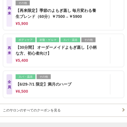
その他
再
【再来限定】季節のよもぎ蒸し 毎月変わる養
来
生ブレンド（60分）￥7500→￥5900
¥5,900
ボディケア
岩盤・ゲルマ
スパ・温浴
その他
【30分間】 オーダーメイドよもぎ蒸し【小柄
再
来
な方、初心者向け】
¥5,400
スパ・温浴
その他
全
【6/29-7/1 限定】満月のハーブ
員
¥6,500
このサロンのすべてのクーポンを見る