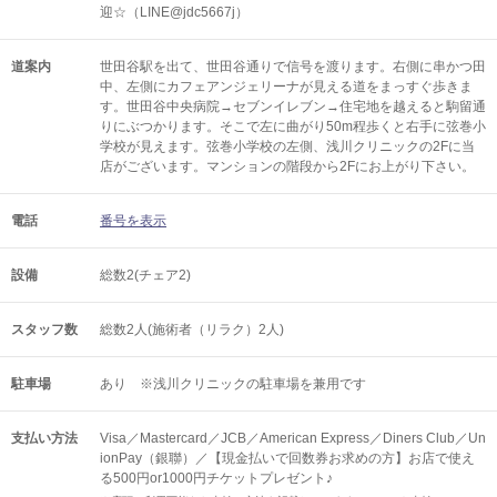
迎☆（LINE@jdc5667j）
道案内
世田谷駅を出て、世田谷通りで信号を渡ります。右側に串かつ田
中、左側にカフェアンジェリーナが見える道をまっすぐ歩きま
す。世田谷中央病院→セブンイレブン→住宅地を越えると駒留通
りにぶつかります。そこで左に曲がり50m程歩くと右手に弦巻小
学校が見えます。弦巻小学校の左側、浅川クリニックの2Fに当
店がございます。マンションの階段から2Fにお上がり下さい。
電話
番号を表示
設備
総数2(チェア2)
スタッフ数
総数2人(施術者（リラク）2人)
駐車場
あり ※浅川クリニックの駐車場を兼用です
支払い方法
Visa／Mastercard／JCB／American Express／Diners Club／Un
ionPay（銀聯）／【現金払いで回数券お求めの方】お店で使え
る500円or1000円チケットプレゼント♪