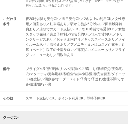
※店頭で利用可能なお支払い方法を記載しています。スマート支払いではご
利用いただけない場合がございます。
こだわり
夜20時以降も受付OK／当日受付OK／2名以上の利用OK／女性専
条件
用／個室あり／駐車場あり／駅から徒歩5分以内／2回目以降特
典あり／店頭でのカード支払いOK／朝10時前でも受付OK／女性
スタッフ在籍／完全予約制／指名予約OK／1人で貸切OK／ドリ
ンクサービスあり／お子さま同伴可／キッズスペースあり／メイ
クルームあり／着替えあり／アメニティまたはコスメが充実／3
席（ベッド）以下の小型サロン／都度払いメニューあり／ブライ
ダルメニューあり／回数券あり
備考
ブライダル/妊活/産後/リンパ/浮腫/ペア/肩こり/眼精疲労/痩身/毛
穴/マタニティ/更年期/腰痛/疲労/自律神経/温活/完全個室/ダイエッ
ト/都度払い/回数券/オーダーメイド/子育て/子連れ/生理不調/くす
み/便通/血行不良
その他
スマート支払いOK
ポイント利用OK
即時予約OK
クーポン