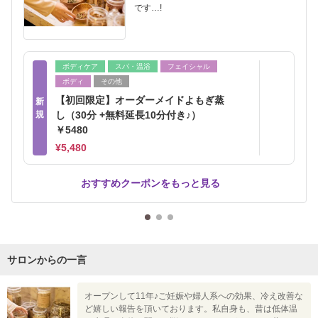
です…!
ボディケア
スパ・温浴
フェイシャル
ボディ
その他
【初回限定】オーダーメイドよもぎ蒸
新
規
し（30分 +無料延長10分付き♪）
￥5480
¥5,480
おすすめクーポンをもっと見る
サロンからの一言
オープンして11年♪ご妊娠や婦人系への効果、冷え改善な
ど嬉しい報告を頂いております。私自身も、昔は低体温