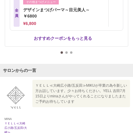
その他まつげメニュー
デザインまつげパーマ～目元美人～
全
員
￥6800
¥6,800
おすすめクーポンをもっと見る
サロンからの一言
ＹＥＬＬ≪大崎広小路/五反田≫MIKUが卒業の為今新しい
方お話しています。少々お待ちください。YELL 吉田7月
15日よりminaさんがやってくれることになりましたまた
ご予約お待ちしています
MINA
ＹＥＬＬ≪大崎
広小路/五反田/大
崎≫