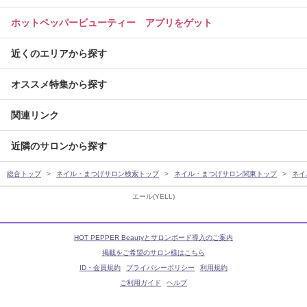
ホットペッパービューティー アプリをゲット
近くのエリアから探す
オススメ特集から探す
関連リンク
近隣のサロンから探す
総合トップ
ネイル・まつげサロン検索トップ
ネイル・まつげサロン関東トップ
ネイ
エール(YELL)
HOT PEPPER Beautyとサロンボード導入のご案内
掲載をご希望のサロン様はこちら
ID・会員規約
プライバシーポリシー
利用規約
ご利用ガイド
ヘルプ