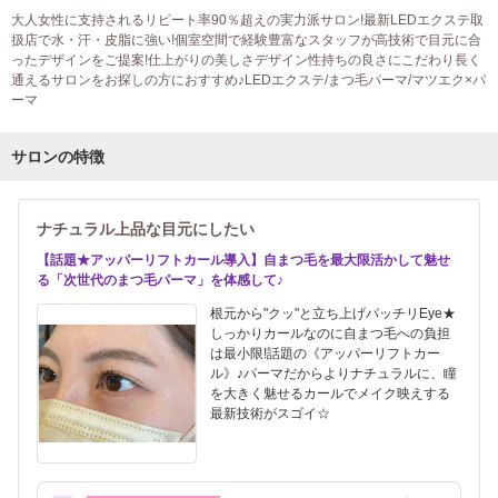
大人女性に支持されるリピート率90％超えの実力派サロン!最新LEDエクステ取
扱店で水・汗・皮脂に強い!個室空間で経験豊富なスタッフが高技術で目元に合
ったデザインをご提案!仕上がりの美しさデザイン性持ちの良さにこだわり長く
通えるサロンをお探しの方におすすめ♪LEDエクステ/まつ毛パーマ/マツエク×パ
ーマ
サロンの特徴
ナチュラル上品な目元にしたい
【話題★アッパーリフトカール導入】自まつ毛を最大限活かして魅せ
る「次世代のまつ毛パーマ」を体感して♪
根元から"クッ"と立ち上げパッチリEye★
しっかりカールなのに自まつ毛への負担
は最小限!話題の《アッパーリフトカー
ル》♪パーマだからよりナチュラルに、瞳
を大きく魅せるカールでメイク映えする
最新技術がスゴイ☆