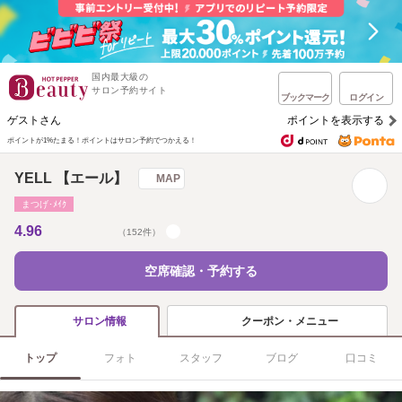
国内最大級の
サロン予約サイト
ブックマーク
ログイン
ゲストさん
ポイントを表示する
ポイントが1%たまる！
ポイントはサロン予約でつかえる！
YELL 【エール】
MAP
まつげ･ﾒｲｸ
4.96
（152件）
空席確認・予約する
クーポン・メニュー
サロン情報
トップ
フォト
スタッフ
ブログ
口コミ