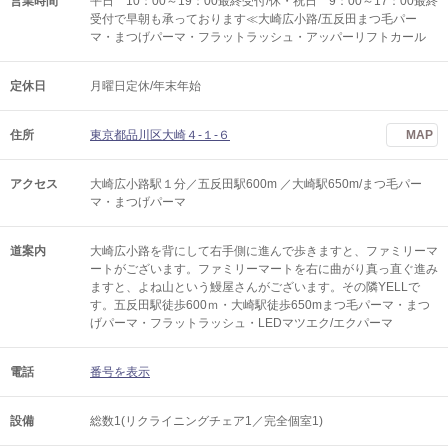
営業時間
平日 10：00～19：00最終受付/休・祝日 9：00～17：00最終
受付で早朝も承っております≪大崎広小路/五反田まつ毛パー
マ・まつげパーマ・フラットラッシュ・アッパーリフトカール
定休日
月曜日定休/年末年始
住所
東京都品川区大崎４-１-６
MAP
アクセス
大崎広小路駅１分／五反田駅600m ／大崎駅650m/まつ毛パー
マ・まつげパーマ
道案内
大崎広小路を背にして右手側に進んで歩きますと、ファミリーマ
ートがございます。ファミリーマートを右に曲がり真っ直ぐ進み
ますと、よね山という鰻屋さんがございます。その隣YELLで
す。五反田駅徒歩600ｍ・大崎駅徒歩650mまつ毛パーマ・まつ
げパーマ・フラットラッシュ・LEDマツエク/エクパーマ
電話
番号を表示
設備
総数1(リクライニングチェア1／完全個室1)