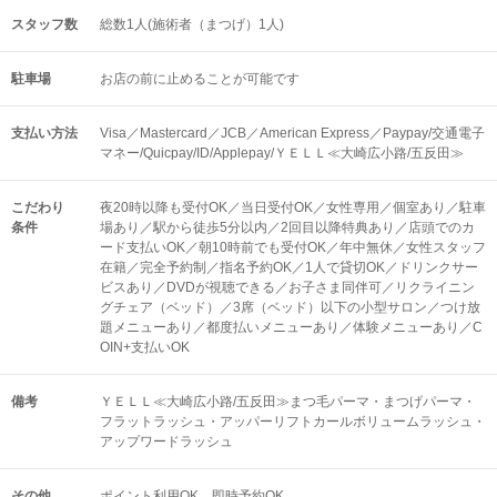
スタッフ数
総数1人(施術者（まつげ）1人)
駐車場
お店の前に止めることが可能です
支払い方法
Visa／Mastercard／JCB／American Express／Paypay/交通電子
マネー/Quicpay/ID/Applepay/ＹＥＬＬ≪大崎広小路/五反田≫
こだわり
夜20時以降も受付OK／当日受付OK／女性専用／個室あり／駐車
条件
場あり／駅から徒歩5分以内／2回目以降特典あり／店頭でのカ
ード支払いOK／朝10時前でも受付OK／年中無休／女性スタッフ
在籍／完全予約制／指名予約OK／1人で貸切OK／ドリンクサー
ビスあり／DVDが視聴できる／お子さま同伴可／リクライニン
グチェア（ベッド）／3席（ベッド）以下の小型サロン／つけ放
題メニューあり／都度払いメニューあり／体験メニューあり／C
OIN+支払いOK
備考
ＹＥＬＬ≪大崎広小路/五反田≫まつ毛パーマ・まつげパーマ・
フラットラッシュ・アッパーリフトカールボリュームラッシュ・
アップワードラッシュ
その他
ポイント利用OK
即時予約OK