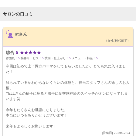
サロンの口コミ
サロンPick Up
stさん
（女性/30代前半）
総合
5
★
★
★
★
★
雰囲気：
5
接客サービス：
5
技術・仕上がり：
5
メニュー・料金：
5
今回は初めて上下両方パーマをしてもらいましたが、とても気に入りまし
た！
触られているかわからないくらいの体感と、担当スタッフさんの癒しのお人
柄、
YELLさんの椅子に座ると勝手に副交感神経のスイッチがオンになってしま
います笑
今年もたくさんお世話になりました。
本当にいつもありがとうございます！
来年もよろしくお願いします！
[投稿日] 2025/12/24