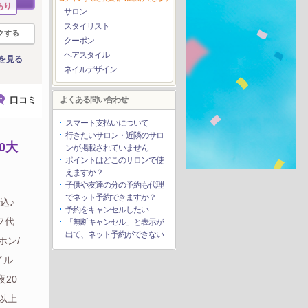
あり
サロン
スタイリスト
クする
クーポン
ヘアスタイル
を見る
ネイルデザイン
口コミ
よくある問い合わせ
スマート支払いについて
行きたいサロン・近隣のサロ
0大
ンが掲載されていません
ポイントはどこのサロンで使
えますか？
子供や友達の分の予約も代理
でネット予約できますか？
込♪
予約をキャンセルしたい
フ代
「無断キャンセル」と表示が
出て、ネット予約ができない
ホン/
イル
夜20
以上