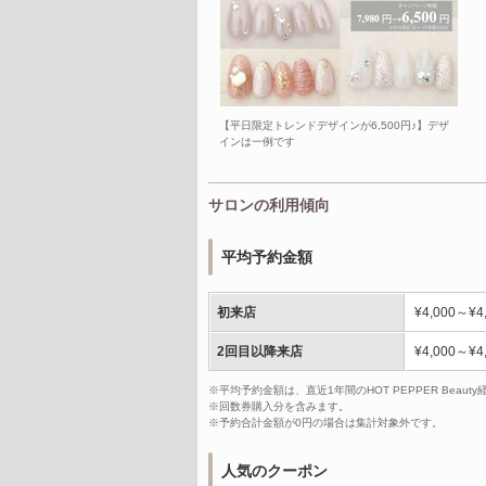
【平日限定トレンドデザインが6,500円♪】デザ
インは一例です
サロンの利用傾向
平均予約金額
初来店
¥4,000～¥4
2回目以降来店
¥4,000～¥4
※平均予約金額は、直近1年間のHOT PEPPER Bea
※回数券購入分を含みます。
※予約合計金額が0円の場合は集計対象外です。
人気のクーポン