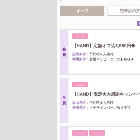
すべて
初来店の方
ジェル
【HAND】定額オフ込3,980円◆
全
提示条件：
予約時＆入店時
員
利用条件：
新規＆リピーターのお客様★
ジェル
【HAND】限定★大感謝キャンペーン
全
提示条件：
予約時＆入店時
員
利用条件：
※デザインパーツ抜き不可
ジェル
フット