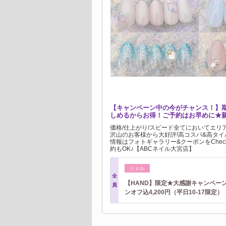
【キャンペーン中の今がチャンス！】
しめるからお得！ご予約はお早めに★
価格/仕上がり/スピード全てにおいてエリア
沢山のお客様から大好評!高コスパ&高タ
情報はフォトギャラリー&クーポンをChec
約もOK♪【ABCネイル大宮店】
ジェル
全
【HAND】限定★大感謝キャンペー
員
ンオフ込4,200円（平日10-17限定）