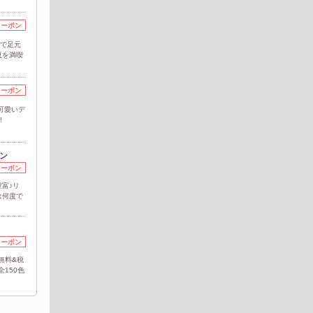
クーポン
円で足元
夏を満喫
クーポン
可愛いデ
!
ン
クーポン
富♪リ
は何度で
クーポン
無料&税
全150色
クーポン