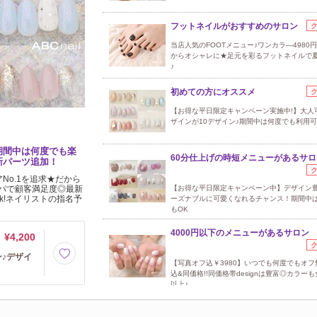
フットネイルがおすすめのサロン
当店人気のFOOTメニュー♪ワンカラ―4980
からオシャレに★足元を彩るフットネイルで
♪
初めての方にオススメ
【お得な平日限定キャンペーン実施中!】大人
ザインが10デザイン♪期間中は何度でも利用可
期間中は何度でも楽
60分仕上げの時短メニューがあるサロ
新パーツ追加！
No.1を追求★だから
イパで顧客満足度◎最新
【お得な平日限定キャンペーン中】デザイン豊
k!ネイリストの指名予
ーズナブルに可愛くなれるチャンス！期間中
もOK
4000円以下のメニューがあるサロン
¥4,200
ン♪デザイ
【写真オフ込￥3980】いつでも何度でもオフ
込&同価格!!同価格帯designは豊富◎カラーも
以上♪
定額メニューのあるサロン