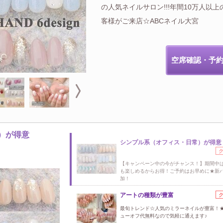
の人気ネイルサロン!!!年間10万人以上
客様がご来店☆ABCネイル大宮
空席確認・予
）が得意
シンプル系（オフィス・日常）が得意
【キャンペーン中の今がチャンス！】期間中
も楽しめるからお得！ご予約はお早めに★新
加！
アートの種類が豊富
最旬トレンド☆人気のミラーネイルが豊富！
ューオフ代無料なので気軽に通えます♪