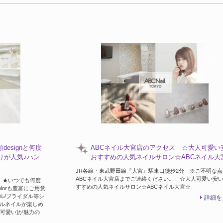
【写真オフ込￥5980】定額デザイン5980円
り
無料でおしゃれネイルをもっと気軽に☆毎月
ザイン
可愛い系が得意
【写真オフ込￥4980】お得な定額￥3980～
コミ数でエリアNo.1を追求♪最旬トレンド&
の秘密
esignと何度
ABCネイル大宮店のアクセス ☆大人可愛い
りが人気♪ハン
おすすめの人気ネイルサロン☆ABCネイル大
JR各線・東武野田線『大宮』駅東口徒歩2分 ※ご不明な点
ABCネイル大宮店までご連絡ください。 ☆大人可愛い安
」★いつでも何度
すすめの人気ネイルサロン☆ABCネイル大宮☆
olorも豊富にご用意
イル/ブライダル等シ
詳細を
ェルネイルが楽しめ
い・可愛い]が魅力の