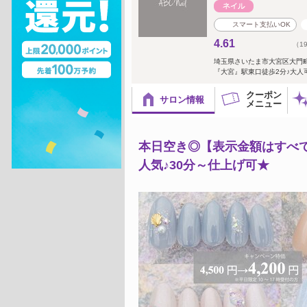
スマート支払いOK
4.61
（1
埼玉県さいたま市大宮区大門
『大宮』駅東口徒歩2分♪大人
クーポン
サロン情報
メニュー
本日空き◎【表示金額はすべてオ
人気♪30分～仕上げ可★