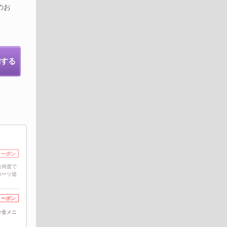
のお
約する
クーポン
は何度で
パーツ追
クーポン
★全メニ