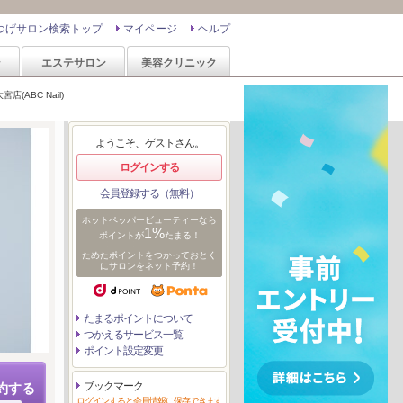
つげサロン検索トップ
マイページ
ヘルプ
ン
エステサロン
美容クリニック
店(ABC Nail)
ようこそ、ゲストさん。
ログインする
会員登録する（無料）
ホットペッパービューティーなら
1%
ポイントが
たまる！
ためたポイントをつかっておとく
にサロンをネット予約！
たまるポイントについて
つかえるサービス一覧
ポイント設定変更
ブックマーク
約する
ログインすると会員情報に保存できます