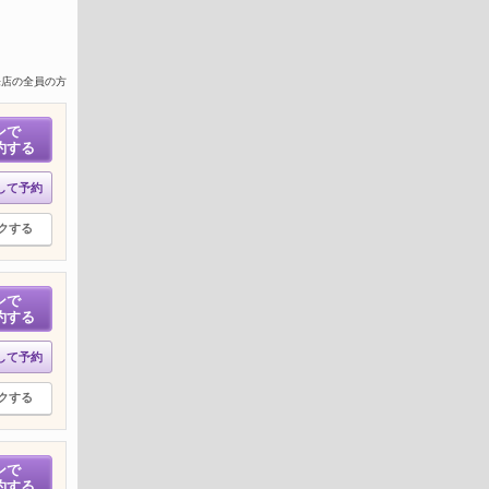
来店の全員の方
ンで
約する
して予約
クする
ンで
約する
して予約
クする
ンで
約する