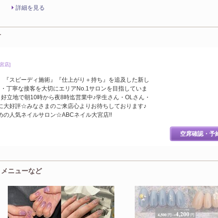
詳細を見る
言
宮店]
』『スピーディ施術』『仕上がり＋持ち』を追及した新し
・丁寧な接客を大切にエリアNo.1サロンを目指していま
好立地で朝10時から夜8時迄営業中♪学生さん・OLさん・
に大好評☆みなさまのご来店心よりお待ちしております♪
の人気ネイルサロン☆ABCネイル大宮店!!
空席確認・予
気・メニューなど