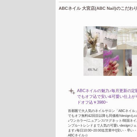
ABCネイル 大宮店(ABC Nail)のこだわ
ABCネイルの魅力♪毎月更新の定額d
でもオフ込で安い&可愛い仕上が
ドオフ込￥3980~
首都圏で大人気のネイルサロン「ABCネイル
でもオフ無料&2回目以降も同価格!!designもc
♪ワンカラー/ニュアンス/マグネット/韓国ネ
ンプル~トレンドまで人気の可愛いdesignジ
ます♪毎日10:00~20:00迄営業中![安い・早
ABCネイル☆