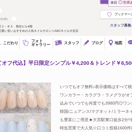
◯
空席
本日
ブックマー
921件）
スタッフ募集
町２－８３ 熊谷ビル4階
可愛い安いおすすめの人気ネイルサロン☆ABCネイル大宮店
フォト
こだわり
スタッフ
ブログ
地図
ギャラリー
フ代込】平日限定シンプル￥4,200＆トレンド￥6,50
いつでもオフ無料♪表示価格はすべて税
ワンカラー・カラグラ・ラメグラがオ
込みでいつでも何度でも3980円◎ワン
韓国/ニュアンス/マグネット/ミラーネ
も豊富にご用意★大宮駅東口徒歩2分!!
時迄営業で大人気☆口コミ投稿1600件