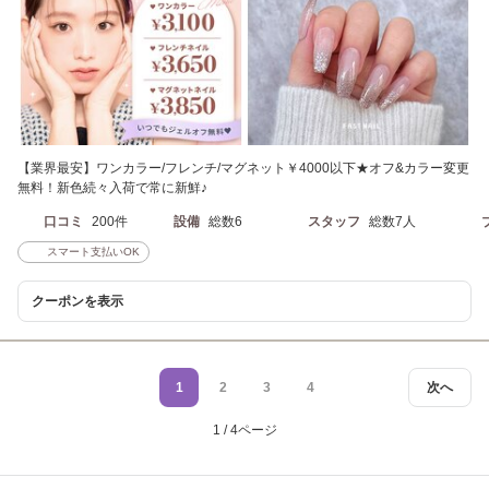
【業界最安】ワンカラー/フレンチ/マグネット￥4000以下★オフ&カラー変更
無料！新色続々入荷で常に新鮮♪
口コミ
200件
設備
総数6
スタッフ
総数7人
スマート支払いOK
クーポンを表示
1
2
3
4
次へ
1 / 4ページ