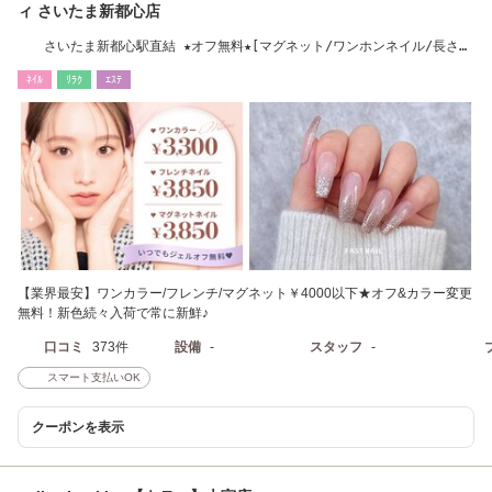
ィ さいたま新都心店
さいたま新都心駅直結 ★オフ無料★[マグネット/ワンホンネイル/長さだ
し/フィルイン]
ﾈｲﾙ
ﾘﾗｸ
ｴｽﾃ
【業界最安】ワンカラー/フレンチ/マグネット￥4000以下★オフ&カラー変更
無料！新色続々入荷で常に新鮮♪
口コミ
373件
設備
-
スタッフ
-
スマート支払いOK
クーポンを表示