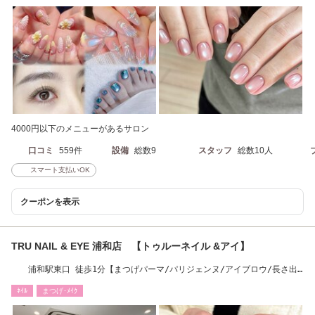
4000円以下のメニューがあるサロン
口コミ
559件
設備
総数9
スタッフ
総数10人
スマート支払いOK
クーポンを表示
TRU NAIL & EYE 浦和店 【トゥルーネイル &アイ】
浦和駅東口 徒歩1分【まつげパーマ/パリジェンヌ/アイブロウ/長さ出
し/パラジェル】
ﾈｲﾙ
まつげ･ﾒｲｸ