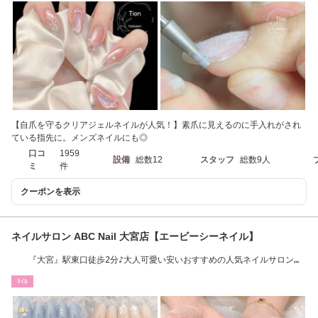
【自爪を守るクリアジェルネイルが人気！】素爪に見えるのに手入れがされ
ている指先に。メンズネイルにも◎
口コ
1959
設備
総数12
スタッフ
総数9人
ミ
件
クーポンを表示
ネイルサロン ABC Nail 大宮店【エービーシーネイル】
『大宮』駅東口徒歩2分♪大人可愛い安いおすすめの人気ネイルサロン
☆ABCネイル大宮店
ﾈｲﾙ