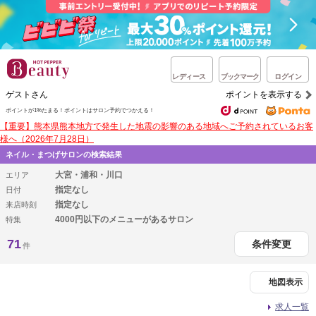
レディース
ブックマーク
ログイン
ゲストさん
ポイントを表示する
ポイントが1%たまる！
ポイントはサロン予約でつかえる！
【重要】熊本県熊本地方で発生した地震の影響のある地域へご予約されているお客
様へ（2026年7月28日）
ネイル・まつげサロンの検索結果
大宮・浦和・川口
エリア
指定なし
日付
指定なし
来店時刻
4000円以下のメニューがあるサロン
特集
71
条件変更
件
地図表示
求人一覧