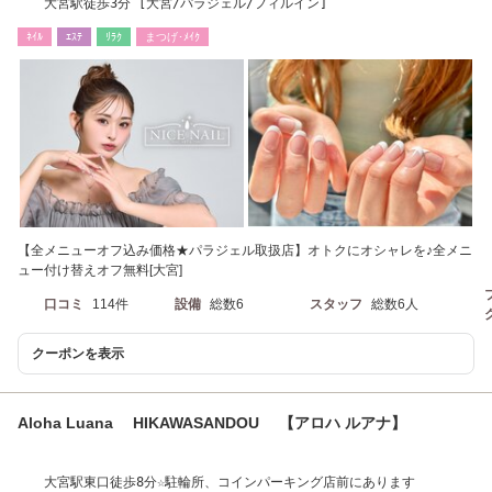
大宮駅徒歩3分 [大宮/パラジェル/フィルイン]
ﾈｲﾙ
ｴｽﾃ
ﾘﾗｸ
まつげ･ﾒｲｸ
【全メニューオフ込み価格★パラジェル取扱店】オトクにオシャレを♪全メニ
ュー付け替えオフ無料[大宮]
口コミ
114件
設備
総数6
スタッフ
総数6人
クーポンを表示
Aloha Luana HIKAWASANDOU 【アロハ ルアナ】
大宮駅東口徒歩8分☆駐輪所、コインパーキング店前にあります