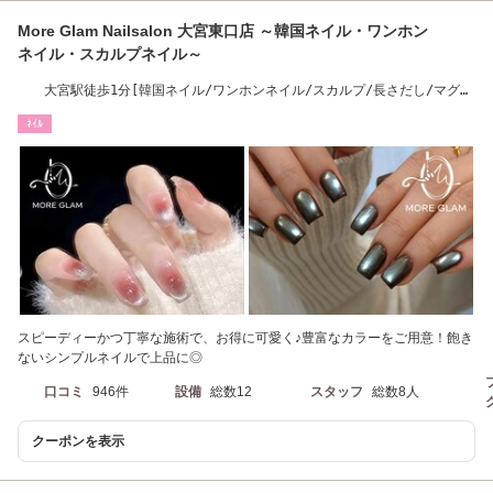
More Glam Nailsalon 大宮東口店 ～韓国ネイル・ワンホン
ネイル・スカルプネイル～
大宮駅徒歩1分[韓国ネイル/ワンホンネイル/スカルプ/長さだし/マグネ
ット/大宮駅]
ﾈｲﾙ
スピーディーかつ丁寧な施術で、お得に可愛く♪豊富なカラーをご用意！飽き
ないシンプルネイルで上品に◎
口コミ
946件
設備
総数12
スタッフ
総数8人
クーポンを表示