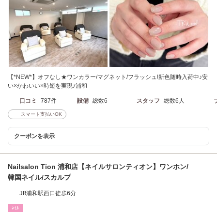
【*NEW*】オフなし★ワンカラー/マグネット/フラッシュ!新色随時入荷中♪安
い×かわいい×時短を実現♪浦和
口コミ
787件
設備
総数6
スタッフ
総数6人
スマート支払いOK
クーポンを表示
Nailsalon Tion 浦和店【ネイルサロンティオン】ワンホン/
韓国ネイル/スカルプ
JR浦和駅西口徒歩6分
ﾈｲﾙ