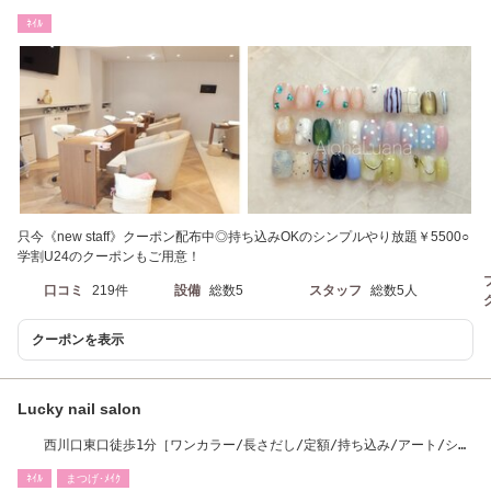
ﾈｲﾙ
只今《new staff》クーポン配布中◎持ち込みOKのシンプルやり放題￥5500○
学割U24のクーポンもご用意！
口コミ
219件
設備
総数5
スタッフ
総数5人
クーポンを表示
Lucky nail salon
西川口東口徒歩1分［ワンカラー/長さだし/定額/持ち込み/アート/シン
プル/フット］
ﾈｲﾙ
まつげ･ﾒｲｸ