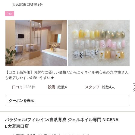
大宮駅東口徒歩3分
ﾈｲﾙ
【口コミ高評価】お財布に優しい価格だからこそネイル初心者の方,学生さん
も来店しやすい&通いやすい★
口コミ
236件
設備
総数4
スタッフ
総数4人
クーポンを表示
パラジェル/フィルイン/自爪育成 ジェルネイル専門 NICENAI
L大宮東口店