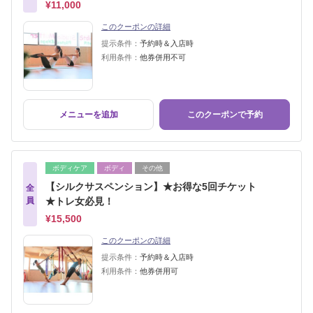
¥11,000
このクーポンの詳細
提示条件：
予約時＆入店時
利用条件：
他券併用不可
メニューを追加
このクーポンで予約
ボディケア
ボディ
その他
【シルクサスペンション】★お得な5回チケット
全
員
★トレ女必見！
¥15,500
このクーポンの詳細
提示条件：
予約時＆入店時
利用条件：
他券併用可