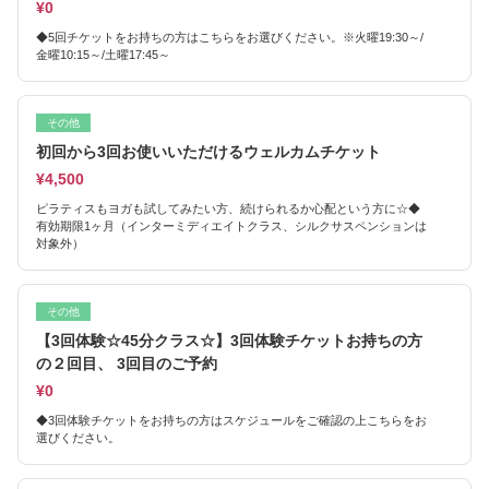
¥0
◆5回チケットをお持ちの方はこちらをお選びください。※火曜19:30～/
金曜10:15～/土曜17:45～
その他
初回から3回お使いいただけるウェルカムチケット
¥4,500
ピラティスもヨガも試してみたい方、続けられるか心配という方に☆◆
有効期限1ヶ月（インターミディエイトクラス、シルクサスペンションは
対象外）
その他
【3回体験☆45分クラス☆】3回体験チケットお持ちの方
の２回目、 3回目のご予約
¥0
◆3回体験チケットをお持ちの方はスケジュールをご確認の上こちらをお
選びください。