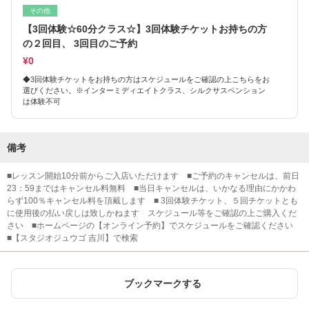
その他
【3回体験☆60分クラス☆】3回体験チケットお持ちの方
の２回目、 3回目のご予約
¥0
◆3回体験チケットをお持ちの方はスケジュールをご確認の上こちらをお
選びください。※インターミディエイトクラス、シルクサスペンション
は体験不可
備考
■レッスン開始10分前からご入店いただけます ■ご予約のキャンセルは、前日
23：59まではキャンセル料無料 ■当日キャンセルは、いかなる理由にかかわ
らず100％キャンセル料を頂戴します ■ 3回体験チケット、５回チケットとも
に使用後の払い戻しは致しかねます スケジュール等をご確認の上ご購入くだ
さい ■ホームページの【オンライン予約】でスケジュールをご確認ください
■【スタジオジュウゴ 吉川】で検索
ブックマークする