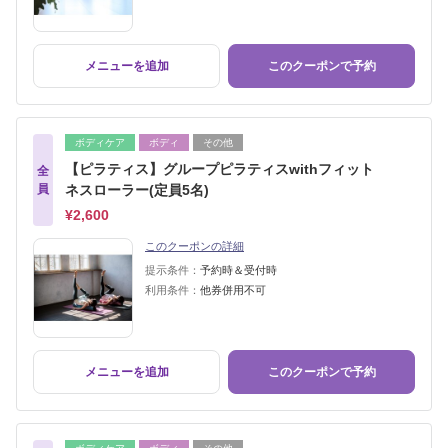
メニューを追加
このクーポンで予約
ボディケア
ボディ
その他
【ピラティス】グループピラティスwithフィット
全
員
ネスローラー(定員5名)
¥2,600
このクーポンの詳細
提示条件：
予約時＆受付時
利用条件：
他券併用不可
メニューを追加
このクーポンで予約