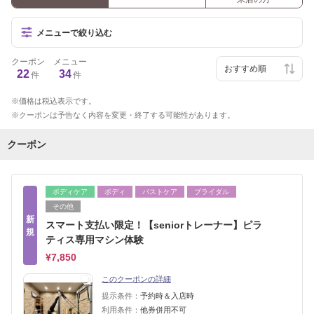
メニューで絞り込む
クーポン
メニュー
22
34
件
件
価格は税込表示です。
クーポンは予告なく内容を変更・終了する可能性があります。
クーポン
ボディケア
ボディ
バストケア
ブライダル
その他
新
スマート支払い限定！【seniorトレーナー】ピラ
規
ティス専用マシン体験
¥7,850
このクーポンの詳細
提示条件：
予約時＆入店時
利用条件：
他券併用不可