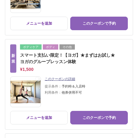
メニューを追加
このクーポンで予約
ボディケア
ボディ
その他
スマート支払い限定！【ヨガ】★まずはお試し★
新
規
ヨガのグループレッスン体験
¥1,500
このクーポンの詳細
提示条件：
予約時＆入店時
利用条件：
他券併用不可
メニューを追加
このクーポンで予約