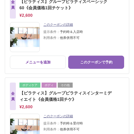
【ピラティス】グループピラティスベーシック
全
員
60《会員価格1回チケット》
¥2,600
このクーポンの詳細
提示条件：
予約時＆入店時
利用条件：
他券併用不可
メニューを追加
このクーポンで予約
ボディケア
ボディ
その他
【ピラティス】グループピラティスインターミデ
全
員
ィエイト《会員価格1回チケ》
¥2,600
このクーポンの詳細
提示条件：
予約時＆受付時
利用条件：
他券併用不可