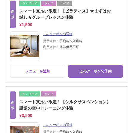
ボディケア
ボディ
その他
スマート支払い限定！【ピラティス】★まずはお
新
規
試し★グループレッスン体験
¥1,500
このクーポンの詳細
提示条件：
予約時＆入店時
利用条件：
他券併用不可
メニューを追加
このクーポンで予約
ボディケア
ボディ
スマート支払い限定！【シルクサスペンション】
新
規
話題の空中トレーニング体験
¥3,500
このクーポンの詳細
提示条件：
予約時＆入店時