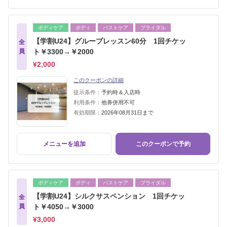
ボディケア
ボディ
バストケア
ブライダル
【学割U24】グループレッスン60分 1回チケッ
全
員
ト￥3300→￥2000
¥2,000
このクーポンの詳細
提示条件：
予約時＆入店時
利用条件：
他券併用不可
有効期限：
2026年08月31日まで
メニューを追加
このクーポンで予約
ボディケア
ボディ
バストケア
ブライダル
【学割U24】シルクサスペンション 1回チケッ
全
員
ト￥4050→￥3000
¥3,000