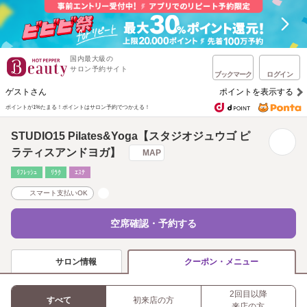
国内最大級の
サロン予約サイト
ブックマーク
ログイン
ゲストさん
ポイントを表示する
ポイントが1%たまる！
ポイントはサロン予約でつかえる！
STUDIO15 Pilates&Yoga【スタジオジュウゴ ピ
ラティスアンドヨガ】
MAP
ﾘﾌﾚｯｼｭ
ﾘﾗｸ
ｴｽﾃ
スマート支払いOK
空席確認・予約する
サロン情報
クーポン・メニュー
2回目以降
すべて
初来店の方
来店の方