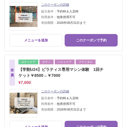
このクーポンの詳細
提示条件：
予約時＆入店時
利用条件：
他券併用不可
有効期限：
2026年08月31日まで
メニューを追加
このクーポンで予約
ボディケア
ボディ
バストケア
ブライダル
【学割U24】ピラティス専用マシン体験 1回チ
全
員
ケット￥8500→￥7000
¥7,000
このクーポンの詳細
提示条件：
予約時＆入店時
利用条件：
他券併用不可
有効期限：
2026年08月31日まで