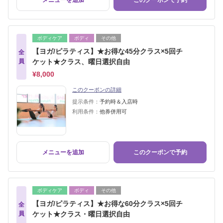
メニューを追加
このクーポンで予約
ボディケア
ボディ
その他
【ヨガ/ピラティス】★お得な45分クラス×5回チ
全
員
ケット★クラス、曜日選択自由
¥8,000
このクーポンの詳細
提示条件：
予約時＆入店時
利用条件：
他券併用可
メニューを追加
このクーポンで予約
ボディケア
ボディ
その他
【ヨガ/ピラティス】★お得な60分クラス×5回チ
全
員
ケット★クラス・曜日選択自由