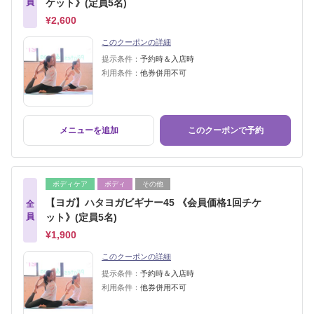
員
ケット》(定員5名)
¥2,600
このクーポンの詳細
提示条件：
予約時＆入店時
利用条件：
他券併用不可
メニューを追加
このクーポンで予約
ボディケア
ボディ
その他
【ヨガ】ハタヨガビギナー45 《会員価格1回チケ
全
員
ット》(定員5名)
¥1,900
このクーポンの詳細
提示条件：
予約時＆入店時
利用条件：
他券併用不可