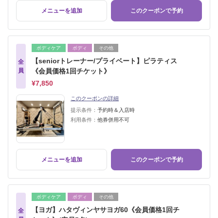
メニューを追加
このクーポンで予約
ボディケア
ボディ
その他
【seniorトレーナー/プライベート】ピラティス
全
員
《会員価格1回チケット》
¥7,850
このクーポンの詳細
提示条件：
予約時＆入店時
利用条件：
他券併用不可
メニューを追加
このクーポンで予約
ボディケア
ボディ
その他
【ヨガ】ハタヴィンヤサヨガ60《会員価格1回チ
全