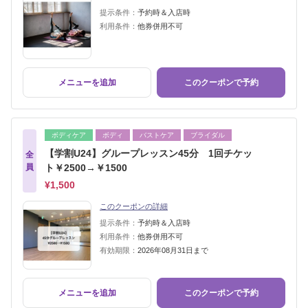
提示条件：
予約時＆入店時
利用条件：
他券併用不可
メニューを追加
このクーポンで予約
ボディケア
ボディ
バストケア
ブライダル
【学割U24】グループレッスン45分 1回チケッ
全
員
ト￥2500→￥1500
¥1,500
このクーポンの詳細
提示条件：
予約時＆入店時
利用条件：
他券併用不可
有効期限：
2026年08月31日まで
メニューを追加
このクーポンで予約