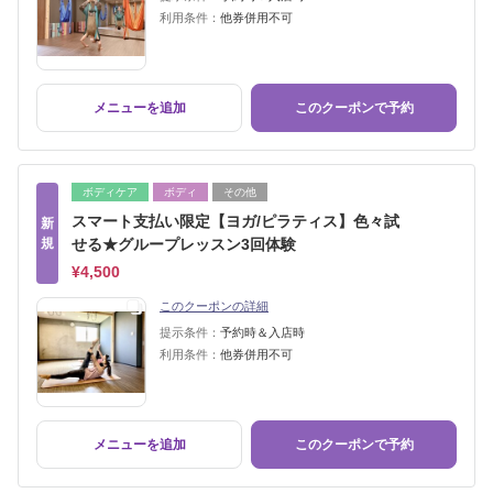
利用条件：
他券併用不可
メニューを追加
このクーポンで予約
ボディケア
ボディ
その他
スマート支払い限定【ヨガ/ピラティス】色々試
新
規
せる★グループレッスン3回体験
¥4,500
このクーポンの詳細
提示条件：
予約時＆入店時
利用条件：
他券併用不可
メニューを追加
このクーポンで予約