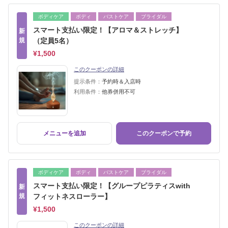
ボディケア
ボディ
バストケア
ブライダル
スマート支払い限定！【アロマ＆ストレッチ】
新
規
（定員5名）
¥1,500
このクーポンの詳細
提示条件：
予約時＆入店時
利用条件：
他券併用不可
メニューを追加
このクーポンで予約
ボディケア
ボディ
バストケア
ブライダル
スマート支払い限定！【グループピラティスwith
新
規
フィットネスローラー】
¥1,500
このクーポンの詳細