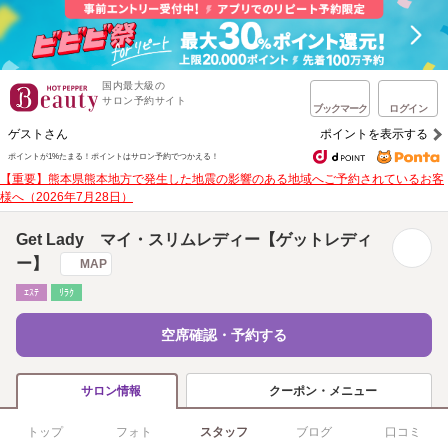
国内最大級の
サロン予約サイト
ブックマーク
ログイン
ゲストさん
ポイントを表示する
ポイントが1%たまる！
ポイントはサロン予約でつかえる！
【重要】熊本県熊本地方で発生した地震の影響のある地域へご予約されているお客
様へ（2026年7月28日）
Get Lady マイ・スリムレディー【ゲットレディ
ー】
MAP
ｴｽﾃ
ﾘﾗｸ
空席確認・予約する
クーポン・メニュー
サロン情報
トップ
フォト
スタッフ
ブログ
口コミ