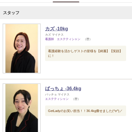
スタッフ
カズ -10kg
カズ マイナス
看護師 エステティシャン
（歴）
看護経験を活かしゲストの皆様を【綺麗】【笑顔】
に！
ばっちょ -36.4kg
バッチョ マイナス
エステティシャン
（歴）
GetLadyのお笑い担当！！36.4kg痩せました(^o^)／