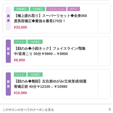
骨盤矯正
小顔矯正
フェイシャル
ボディ
【極上疲れ取り】スーパーリセット◆全身360
再
来
度美容矯正◆最強＆最長170分！
¥33,000
ヘッド
小顔矯正
【顔のみ◆小顔ネック】フェイスライン/顎集
新
規
中/首肩こり 30分￥9900→￥8900
¥8,900
ヘッド
小顔矯正
【顔のみ◆整顔】左右差ゆがみ/立体形成/頭蓋
新
規
骨矯正術 40分￥12100→￥10980
¥10,980
このサロンのすべてのクーポンを見る