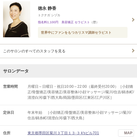
徳永 静香
トクナガ シヅカ
指名料1,100円 美容矯正 セラピスト
（歴）
世界中にファンをもつカリスマ講師セラピスト
このサロンのすべてのスタッフを見る
サロンデータ
営業時間
月曜日～日曜日・祝日10:00～22:00（最終受付20:00）［小顔矯
正/骨盤矯正/美容矯正/美容整体/小顔マッサージ/菊川/住吉/錦糸町/
清澄白河/森下/西大島/両国/墨田区/江東区/江戸川区］
定休日
年末年始 ［小顔矯正/骨盤矯正/美容整体/小顔マッサージ/菊川/
住吉/錦糸町/清澄白河/森下/西大島］
住所
東京都墨田区菊川３丁目１３-３ k'sビル701
MAP