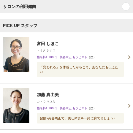
サロンの利用傾向
PICK UP スタッフ
富田 しほこ
トミタ シホコ
指名料1,100円 美容矯正 セラピスト
（歴）
「変われる」を体感したからこそ、あなたにも伝えた
い
加藤 真由美
カトウ マユミ
指名料1,100円 美容矯正 セラピスト
（歴）
習慣×美容矯正で、痩せ体質を一緒に育てましょう♪