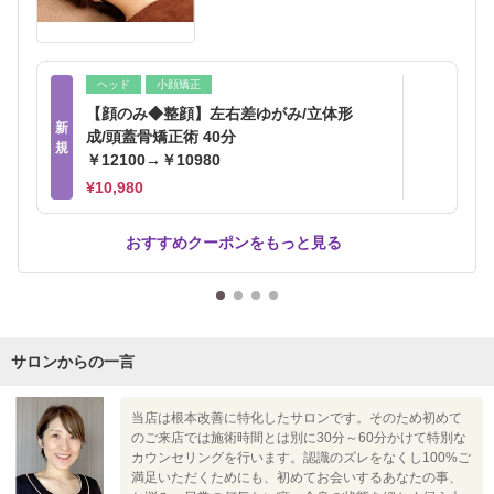
ヘッド
小顔矯正
【顔のみ◆整顔】左右差ゆがみ/立体形
新
成/頭蓋骨矯正術 40分
規
￥12100→￥10980
¥10,980
おすすめクーポンをもっと見る
サロンからの一言
当店は根本改善に特化したサロンです。そのため初めて
のご来店では施術時間とは別に30分～60分かけて特別な
カウンセリングを行います。認識のズレをなくし100%ご
満足いただくためにも、初めてお会いするあなたの事、