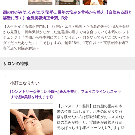
顔のゆがみ/たるみ/エラ/姿勢…長年の悩みを骨格から整え【自信ある顔と
姿勢に導く】全身美容矯正◆菊川3分
【人生を変える矯正専門店】《顔幅・エラ・輪郭・たるみの改善》悩みを骨格
から見直し、長年気付かなかった無意識の癖まで向き合っていく本気のシフト
チェンジ！「内側から根本的に美しくなりたい・何をやってもどこにいっても
ダメだったあなた」にこそおすすめ。創業18年、1万件以上の実績が誇る矯正
専門店でお悩み解決へ
サロンの特徴
小顔になりたい
[シンメトリーな美しい小顔へ]歪みを整え、フェイスラインもスッキ
リ!小顔×美肌を叶えます◎
【シンメトリー整顔】はお顔の歪みを本
来の位置に戻します。ハチの広がりや顔
幅を狭めたい方は頬狭矯正がおススメ♪お
顔の歪みが整うと、浮腫みが改善され目
元もぱっちり!お肌のトーンもUPします◎