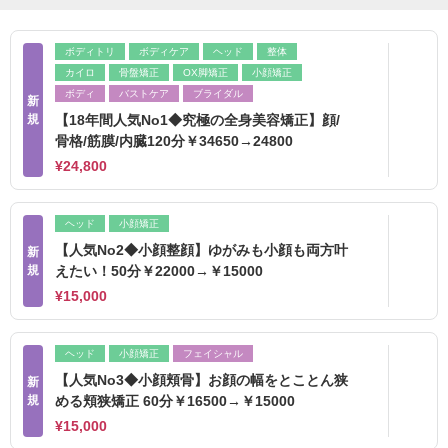
ボディトリ
ボディケア
ヘッド
整体
カイロ
骨盤矯正
OX脚矯正
小顔矯正
ボディ
バストケア
ブライダル
新
規
【18年間人気No1◆究極の全身美容矯正】顔/
骨格/筋膜/内臓120分￥34650→24800
¥24,800
ヘッド
小顔矯正
【人気No2◆小顔整顔】ゆがみも小顔も両方叶
新
規
えたい！50分￥22000→￥15000
¥15,000
ヘッド
小顔矯正
フェイシャル
【人気No3◆小顔頬骨】お顔の幅をとことん狭
新
規
める頬狭矯正 60分￥16500→￥15000
¥15,000