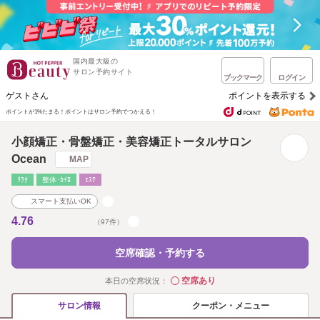
国内最大級の
サロン予約サイト
ブックマーク
ログイン
ゲストさん
ポイントを表示する
ポイントが1%たまる！
ポイントはサロン予約でつかえる！
小顔矯正・骨盤矯正・美容矯正トータルサロン
Ocean
MAP
ﾘﾗｸ
整体･ｶｲﾛ
ｴｽﾃ
スマート支払いOK
4.76
（97件）
空席確認・予約する
空席あり
本日の空席状況：
◯
クーポン・メニュー
サロン情報