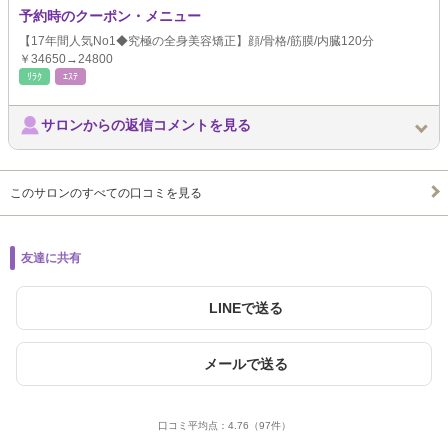
予約時のクーポン・メニュー
【17年間人気No1◆究極の全身美容矯正】顔/骨格/筋膜/内臓120分
￥34650→24800
ﾘﾗｸ
ｴｽﾃ
サロンからの返信コメントを見る
このサロンのすべての口コミを見る
友達に共有
LINEで送る
メールで送る
口コミ平均点：
4.76
（97件）