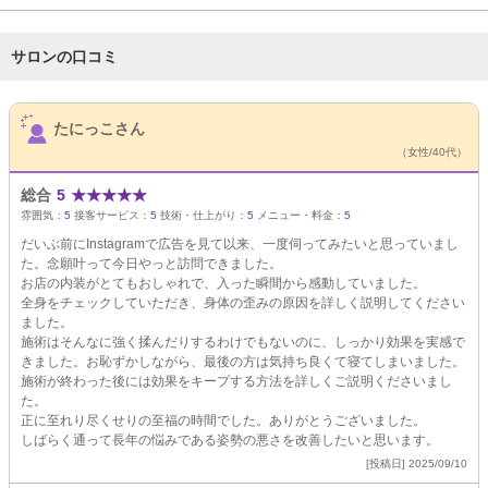
サロンの口コミ
サロンPick Up
たにっこさん
（女性/40代）
総合
5
★
★
★
★
★
雰囲気：
5
接客サービス：
5
技術・仕上がり：
5
メニュー・料金：
5
だいぶ前にInstagramで広告を見て以来、一度伺ってみたいと思っていまし
た。念願叶って今日やっと訪問できました。
お店の内装がとてもおしゃれで、入った瞬間から感動していました。
全身をチェックしていただき、身体の歪みの原因を詳しく説明してください
ました。
施術はそんなに強く揉んだりするわけでもないのに、しっかり効果を実感で
きました。お恥ずかしながら、最後の方は気持ち良くて寝てしまいました。
施術が終わった後には効果をキープする方法を詳しくご説明くださいまし
た。
正に至れり尽くせりの至福の時間でした。ありがとうございました。
しばらく通って長年の悩みである姿勢の悪さを改善したいと思います。
[投稿日] 2025/09/10