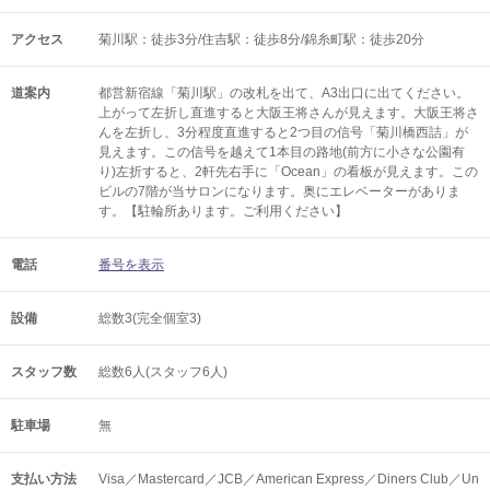
アクセス
菊川駅：徒歩3分/住吉駅：徒歩8分/錦糸町駅：徒歩20分
道案内
都営新宿線「菊川駅」の改札を出て、A3出口に出てください。
上がって左折し直進すると大阪王将さんが見えます。大阪王将さ
んを左折し、3分程度直進すると2つ目の信号「菊川橋西詰」が
見えます。この信号を越えて1本目の路地(前方に小さな公園有
り)左折すると、2軒先右手に「Ocean」の看板が見えます。この
ビルの7階が当サロンになります。奥にエレベーターがありま
す。【駐輪所あります。ご利用ください】
電話
番号を表示
設備
総数3(完全個室3)
スタッフ数
総数6人(スタッフ6人)
駐車場
無
支払い方法
Visa／Mastercard／JCB／American Express／Diners Club／Un