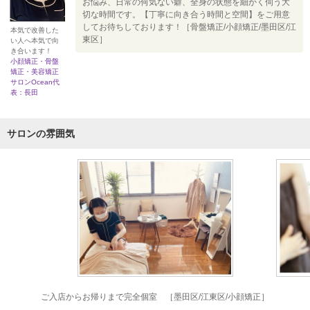
お悩み、日常の何気ない癖、全身の状態を細かく伺う大
切な時間です。【丁寧に向き合う時間と空間】をご用意
してお待ちしております！［骨盤矯正/小顔矯正/墨田区/江
本気で改善した
東区］
い人へ本気で向
き合います！
小顔矯正・骨盤
矯正・美容矯正
サロンOcean代
表：長田
サロンの雰囲気
ご入店からお帰りまで完全個室 ［墨田区/江東区/小顔矯正］