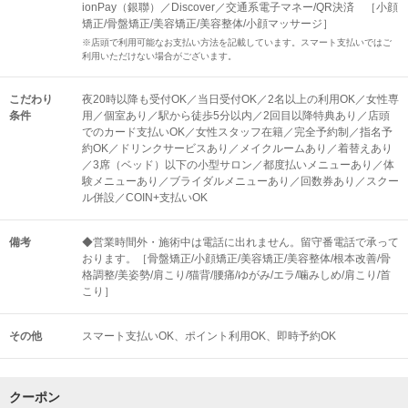
ionPay（銀聯）／Discover／交通系電子マネー/QR決済 ［小顔
矯正/骨盤矯正/美容矯正/美容整体/小顔マッサージ］
※店頭で利用可能なお支払い方法を記載しています。スマート支払いではご
利用いただけない場合がございます。
こだわり
夜20時以降も受付OK／当日受付OK／2名以上の利用OK／女性専
条件
用／個室あり／駅から徒歩5分以内／2回目以降特典あり／店頭
でのカード支払いOK／女性スタッフ在籍／完全予約制／指名予
約OK／ドリンクサービスあり／メイクルームあり／着替えあり
／3席（ベッド）以下の小型サロン／都度払いメニューあり／体
験メニューあり／ブライダルメニューあり／回数券あり／スクー
ル併設／COIN+支払いOK
備考
◆営業時間外・施術中は電話に出れません。留守番電話で承って
おります。［骨盤矯正/小顔矯正/美容矯正/美容整体/根本改善/骨
格調整/美姿勢/肩こり/猫背/腰痛/ゆがみ/エラ/噛みしめ/肩こり/首
こり］
その他
スマート支払いOK
ポイント利用OK
即時予約OK
クーポン