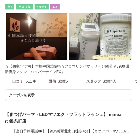
ﾘﾗｸ
整体･ｶｲﾛ
ﾘﾌﾚｯｼｭ
ｴｽﾃ
☆【個室/ペア可】本格中国式技術☆アロマリンパマッサージ60分￥3980 最
新痩身マシン「ハイパーナイフEX」
口コミ
511件
設備
総数5
スタッフ
総数4人
クーポンを表示
【まつげパーマ・LEDマツエク・フラットラッシュ】 minea
rt 錦糸町店
【当日予約電話OK】【錦糸町駅北出口徒歩4分】[まつげパーマ/LED/フ
ラットラッシュ］