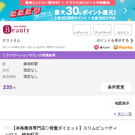
レディース
ブックマーク
ログイン
ゲストさん
ポイントを表示する
ポイントが1%たまる！
ポイントはサロン予約でつかえる！
リラクゼーションサロンの検索結果
錦糸町駅
駅
指定なし
日付
指定なし
来店時刻
235
条件変更
件
地図表示
求人一覧
【本格痩身専門店◇骨盤ダイエット】スリムビューティ
PR
ハウス 錦糸町店