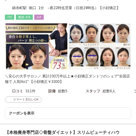
錦糸町駅 南口 1分 ☆夜22時迄営業（日祝19時迄）【小顔矯正】
ﾘﾗｸ
整体･ｶｲﾛ
ｴｽﾃ
＼安心の大手サロン／ 累計230万件以上★小顔矯正ダントツのシェア"全国店
舗で 人気No1" 【小顔矯正￥3300】
口コミ
311件
設備
総数5
スタッフ
総数6人
スマート支払いOK
クーポンを表示
【本格痩身専門店◇骨盤ダイエット】スリムビューティハウ