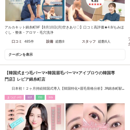
アルカキット錦糸町9F【8月10日(月)空きあり〇】口コミ高評価★4.8/もみほ
ぐし・整体・アロマ・毛穴洗浄
口コミ
485件
設備
総数8
スタッフ
総数6人
クーポンを表示
【韓国式まつ毛パーマ×韓国眉毛パーマ×アイブロウの韓国専
門店】レピア錦糸町店
日本初！２ヶ月持続韓国式導入【韓国特化×眉毛骨格分析】JR錦糸町駅
北口出口徒歩5分
まつげ･ﾒｲｸ
ｴｽﾃ
ﾘﾗｸ
ﾈｲﾙ