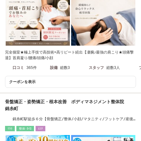
完全個室★極上手技で高技術×高リピート続出【凄腕♪最強の肩こり★頭痛撃
退】首肩凝り/腰痛/頭痛/小顔
口コミ
365件
設備
総数3
スタッフ
総数3人
クーポンを表示
骨盤矯正・姿勢矯正・根本改善 ボディマネジメント整体院
錦糸町
錦糸町駅徒歩６分【骨盤矯正/整体/小顔/マタニティ/フットケア/産後/
肩こり/腰痛】
ﾘﾗｸ
整体･ｶｲﾛ
ｴｽﾃ