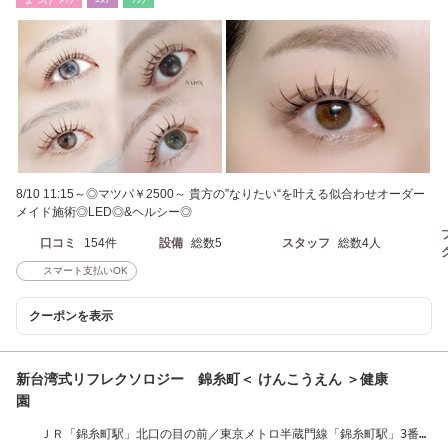
8/10 11:15～◎マツパ￥2500～ 貴方の”なりたい“を叶える似合わせオーダー
メイド施術◎LED◎&ヘルシー◎
口コミ
154件
設備
総数5
スタッフ
総数4人
スマート支払いOK
クーポンを表示
新台湾式リフレクソロジー 錦糸町＜ けんこうえん ＞健康
園
ＪＲ「錦糸町駅」北口の目の前／東京メトロ半蔵門線「錦糸町駅」3番出