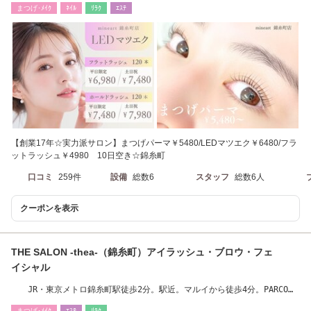
まつげ･ﾒｲｸ
ﾈｲﾙ
ﾘﾗｸ
ｴｽﾃ
【創業17年☆実力派サロン】まつげパーマ￥5480/LEDマツエク￥6480/フラ
ットラッシュ￥4980 10日空き☆錦糸町
口コミ
259件
設備
総数6
スタッフ
総数6人
クーポンを表示
THE SALON -thea-（錦糸町）アイラッシュ・ブロウ・フェ
イシャル
JR・東京メトロ錦糸町駅徒歩2分。駅近。マルイから徒歩4分。PARCOか
ら徒歩2分/亀戸
まつげ･ﾒｲｸ
ｴｽﾃ
ﾘﾗｸ