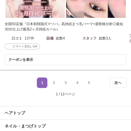
全国50店舗『日本初韓国式マツパ』高持続まつ毛パーマ×眉骨格分析◎最短
30分仕上げ最高2ヶ月持続カール♪
口コミ
137件
設備
総数4
スタッフ
総数3人
スマート支払いOK
クーポンを表示
1
2
3
4
5
次へ
1 / 12ページ
ヘアトップ
ネイル・まつげトップ