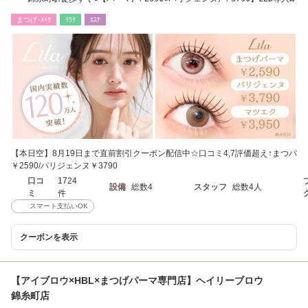
店
まつげ･ﾒｲｸ
ﾘﾗｸ
ｴｽﾃ
【本日空】8月19日まで直前割引クーポン配信中☆口コミ4,7評価超え↑まつパ
￥2590/パリジェンヌ￥3790
口コ
1724
設備
総数4
スタッフ
総数4人
ミ
件
スマート支払いOK
クーポンを表示
【アイブロウ×HBL×まつげパーマ専門店】ヘイリーブロウ
錦糸町店