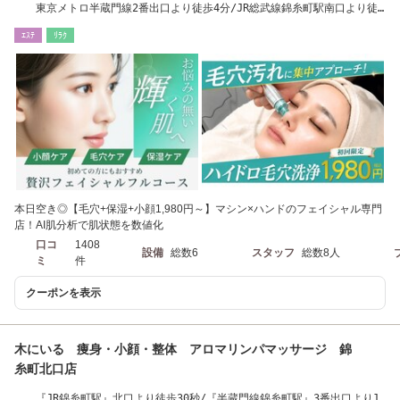
東京メトロ半蔵門線2番出口より徒歩4分/JR総武線錦糸町駅南口より徒
歩6分
ｴｽﾃ
ﾘﾗｸ
本日空き◎【毛穴+保湿+小顔1,980円～】マシン×ハンドのフェイシャル専門
店！AI肌分析で肌状態を数値化
口コ
1408
設備
総数6
スタッフ
総数8人
ミ
件
クーポンを表示
木にいる 痩身・小顔・整体 アロマリンパマッサージ 錦
糸町北口店
『JR錦糸町駅』北口より徒歩30秒/『半蔵門線錦糸町駅』3番出口より1