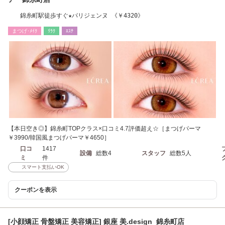
錦糸町駅徒歩すぐ★パリジェンヌ 《￥4320》
まつげ･ﾒｲｸ
ﾘﾗｸ
ｴｽﾃ
【本日空き◎】錦糸町TOPクラス×口コミ4.7評価超え☆［まつげパーマ
￥3990/韓国風まつげパーマ￥4650］
口コ
1417
設備
総数4
スタッフ
総数5人
ミ
件
スマート支払いOK
クーポンを表示
[小顔矯正 骨盤矯正 美容矯正] 銀座 美.design 錦糸町店