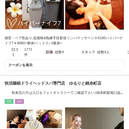
個室・ペア割あり,低価格&熟練手技新規リンパマッサージ￥4180ハイパーナ
イフ7￥9980<整体/ヘッドスパ/痩身>
口コ
1772
設備
総数4
スタッフ
総数4人
ミ
件
クーポンを表示
快活睡眠ドライヘッドスパ専門店 ゆるりと錦糸町店
初来店の方は入口をフォトギャラリーでご確認下さい♪錦糸町駅南口徒歩
2分*ペア割有◎
ﾘﾗｸ
ｴｽﾃ