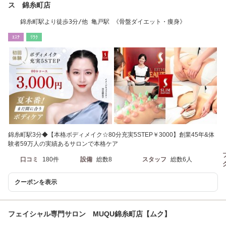
ス 錦糸町店
錦糸町駅より徒歩3分/他 亀戸駅 《骨盤ダイエット・痩身》
ｴｽﾃ
ﾘﾗｸ
錦糸町駅3分◆【本格ボディメイク☆80分充実5STEP￥3000】創業45年&体
験者59万人の実績あるサロンで本格ケア
口コミ
180件
設備
総数8
スタッフ
総数6人
クーポンを表示
フェイシャル専門サロン MUQU錦糸町店【ムク】