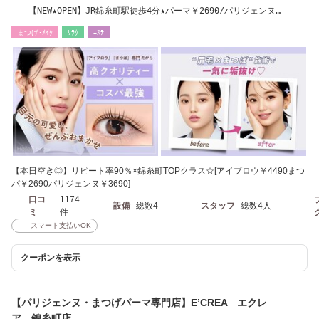
【NEW★OPEN】JR錦糸町駅徒歩4分★パーマ￥2690/パリジェンヌ
￥3690/アイブロウ￥4490
まつげ･ﾒｲｸ
ﾘﾗｸ
ｴｽﾃ
【本日空き◎】リピート率90％×錦糸町TOPクラス☆[アイブロウ￥4490まつ
パ￥2690パリジェンヌ￥3690]
口コ
1174
設備
総数4
スタッフ
総数4人
ミ
件
スマート支払いOK
クーポンを表示
【パリジェンヌ・まつげパーマ専門店】E’CREA エクレ
ア 錦糸町店