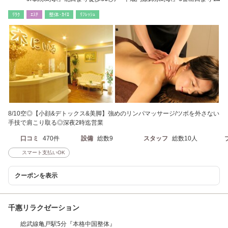
分
ﾘﾗｸ
ｴｽﾃ
整体･ｶｲﾛ
ﾘﾌﾚｯｼｭ
8/10空◎【小顔&デトックス&美脚】強めのリンパマッサージ/ツボを外さない
手技で肩こり取る◎深夜2時迄営業
口コミ
470件
設備
総数9
スタッフ
総数10人
スマート支払いOK
クーポンを表示
千惠リラクゼーション
総武線亀戸駅5分『本格中国整体』