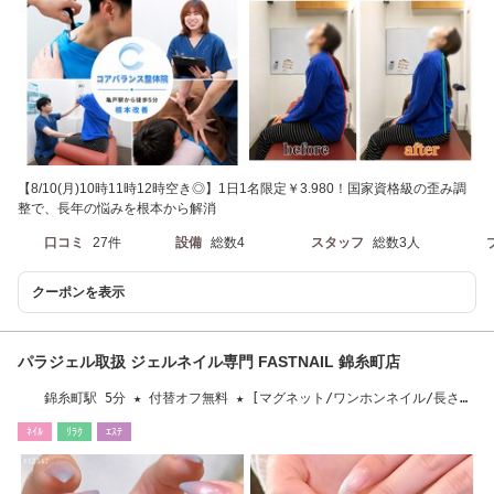
【8/10(月)10時11時12時空き◎】1日1名限定￥3.980！国家資格級の歪み調
整で、長年の悩みを根本から解消
口コミ
27件
設備
総数4
スタッフ
総数3人
クーポンを表示
パラジェル取扱 ジェルネイル専門 FASTNAIL 錦糸町店
錦糸町駅 5分 ★ 付替オフ無料 ★ [マグネット/ワンホンネイル/長さだ
し/フィルイン]
ﾈｲﾙ
ﾘﾗｸ
ｴｽﾃ