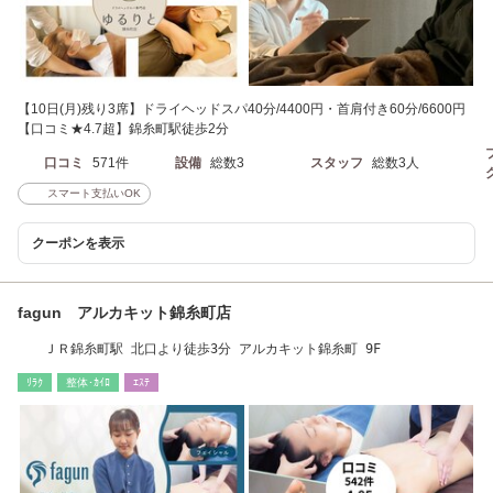
【10日(月)残り3席】ドライヘッドスパ40分/4400円・首肩付き60分/6600円
【口コミ★4.7超】錦糸町駅徒歩2分
口コミ
571件
設備
総数3
スタッフ
総数3人
スマート支払いOK
クーポンを表示
fagun アルカキット錦糸町店
ＪＲ錦糸町駅 北口より徒歩3分 アルカキット錦糸町 9F
ﾘﾗｸ
整体･ｶｲﾛ
ｴｽﾃ