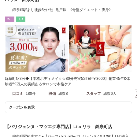
錦糸町駅より徒歩3分/他 亀戸駅 《骨盤ダイエット・痩身》
ｴｽﾃ
ﾘﾗｸ
錦糸町駅3分◆【本格ボディメイク☆80分充実5STEP￥3000】創業45年&体
験者59万人の実績あるサロンで本格ケア
口コミ
180件
設備
総数8
スタッフ
総数6人
クーポンを表示
【パリジェンヌ・マツエク専門店】Lila リラ 錦糸町店
錦糸町駅徒歩すぐ★【パーマ/￥2590★パリジェンヌ/￥3790】LED導入