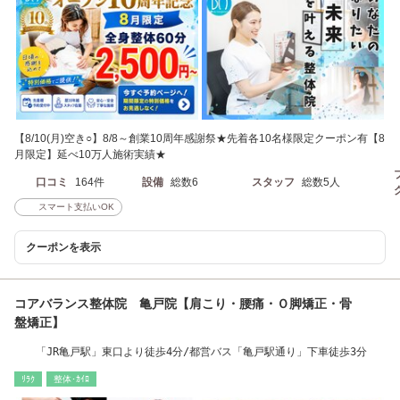
【8/10(月)空き○】8/8～創業10周年感謝祭★先着各10名様限定クーポン有【8
月限定】延べ10万人施術実績★
口コミ
164件
設備
総数6
スタッフ
総数5人
スマート支払いOK
クーポンを表示
コアバランス整体院 亀戸院【肩こり・腰痛・Ｏ脚矯正・骨
盤矯正】
「JR亀戸駅」東口より徒歩4分/都営バス「亀戸駅通り」下車徒歩3分
ﾘﾗｸ
整体･ｶｲﾛ