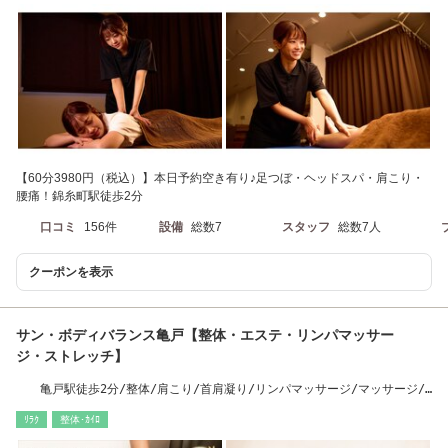
【60分3980円（税込）】本日予約空き有り♪足つぼ・ヘッドスパ・肩こり・
腰痛！錦糸町駅徒歩2分
口コミ
156件
設備
総数7
スタッフ
総数7人
クーポンを表示
サン・ボディバランス亀戸【整体・エステ・リンパマッサー
ジ・ストレッチ】
亀戸駅徒歩2分/整体/肩こり/首肩凝り/リンパマッサージ/マッサージ/
骨盤矯正/腰痛改善
ﾘﾗｸ
整体･ｶｲﾛ