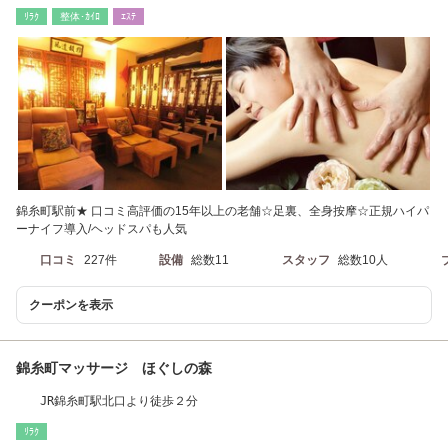
口より徒歩30秒
ﾘﾗｸ
整体･ｶｲﾛ
ｴｽﾃ
錦糸町駅前★ 口コミ高評価の15年以上の老舗☆足裏、全身按摩☆正規ハイパ
ーナイフ導入/ヘッドスパも人気
口コミ
227件
設備
総数11
スタッフ
総数10人
クーポンを表示
錦糸町マッサージ ほぐしの森
JR錦糸町駅北口より徒歩２分
ﾘﾗｸ