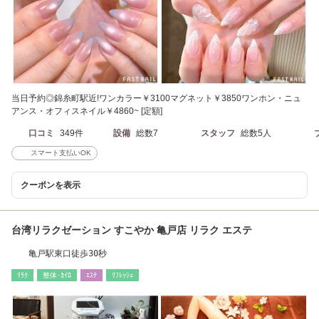
当日予約◎錦糸町駅近!ワンカラー￥3100マグネット￥3850ワンホン・ニュ
アンス・オフィスネイル￥4860~ [定額]
口コミ
349件
設備
総数7
スタッフ
総数5人
スマート支払いOK
クーポンを表示
台湾リラクゼーション すこやか 亀戸店 リラク エステ
亀戸駅東口徒歩30秒
ﾘﾗｸ
整体･ｶｲﾛ
ｴｽﾃ
ﾘﾌﾚｯｼｭ