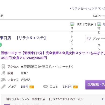
リラクゼーションサロン
結果
1/32ペ
リストで表示
｜
東口店 【リラク&エステ】
ブックマ
リフレッシュ
翌朝3:00まで【新宿東口1分】完全個室＆全員女性スタッフ♪もみほぐし
3500円/全身アロマ60分4500円
アクセス
★新宿駅東口1分/東口ドン・キホーテすぐ
設備
総数7
スタッフ
総数6人
空席確認・予
ブログ
188件
口コミ
1348件
UP
UP
一龍リラクゼーション 新宿東口店 【リラク&エステ】のクーポン