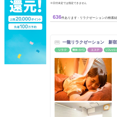
※日付未定では指定できません
636
件あります - リラクゼーションの検索
一龍リラクゼーション 新宿
リラク
整体・カイロ
エステ