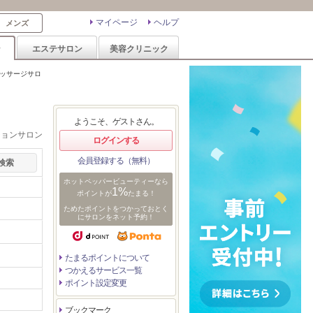
マイページ
ヘルプ
メンズ
ン
エステサロン
美容クリニック
ッサージサロ
ようこそ、ゲストさん。
ションサロン
ログインする
会員登録する（無料）
ホットペッパービューティーなら
1%
ポイントが
たまる！
ためたポイントをつかっておとく
にサロンをネット予約！
たまるポイントについて
つかえるサービス一覧
ポイント設定変更
ブックマーク