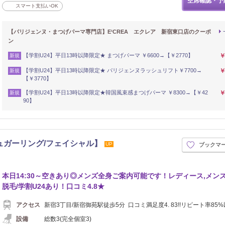
空席確認・予
スマート支払いOK
【パリジェンヌ・まつげパーマ専門店】E‘CREA エクレア 新宿東口店のクーポ
ン
【学割U24】平日13時以降限定★ まつげパーマ ￥6600→【￥2770】
￥
新規
【学割U24】平日13時以降限定★ パリジェンヌラッシュリフト￥7700→
￥
新規
【￥3770】
【学割U24】平日13時以降限定★韓国風束感まつげパーマ ￥8300→【￥42
￥
新規
90】
/シュガーリング/フェイシャル】
UP
ブックマ
本日14:30～空きあり◎メンズ全身ご案内可能です！レディース,メン
脱毛/学割U24あり！口コミ4.8★
アクセス
新宿3丁目/新宿御苑駅徒歩5分 口コミ満足度4. 83!!リピート率85%以
設備
総数3(完全個室3)