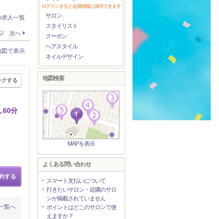
ログインすると会員情報に保存できます
サロン
の求人一覧
スタイリスト
ージ
次へ
クーポン
ヘアスタイル
地図で表示
ネイルデザイン
地図検索
ークする
60分
MAPを表示
よくある問い合わせ
約する
スマート支払いについて
行きたいサロン・近隣のサロ
ンが掲載されていません
一覧へ
ポイントはどこのサロンで使
えますか？