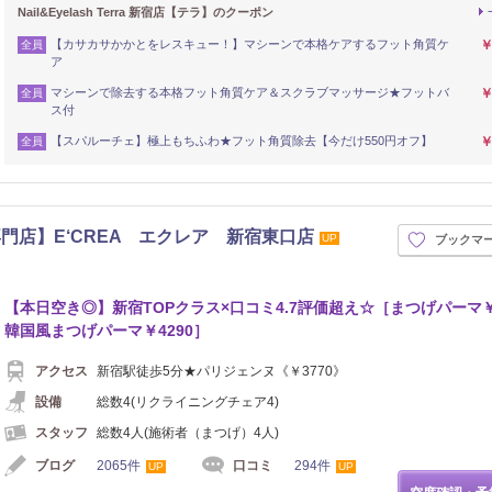
Nail&Eyelash Terra 新宿店【テラ】のクーポン
【カサカサかかとをレスキュー！】マシーンで本格ケアするフット角質ケ
￥
全員
ア
マシーンで除去する本格フット角質ケア＆スクラブマッサージ★フットバ
￥
全員
ス付
【スパルーチェ】極上もちふわ★フット角質除去【今だけ550円オフ】
￥
全員
門店】E‘CREA エクレア 新宿東口店
UP
ブックマ
【本日空き◎】新宿TOPクラス×口コミ4.7評価超え☆［まつげパーマ￥2
韓国風まつげパーマ￥4290］
アクセス
新宿駅徒歩5分★パリジェンヌ《￥3770》
設備
総数4(リクライニングチェア4)
スタッフ
総数4人(施術者（まつげ）4人)
ブログ
2065件
口コミ
294件
UP
UP