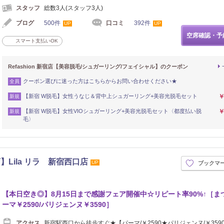
スタッフ
総数3人(スタッフ3人)
ブログ
500件
口コミ
392件
UP
UP
空席確認・予
スマート支払いOK
Refashion 新宿店【美容脱毛/シュガーリング/フェイシャル】のクーポン
クーポン選びに迷った方はこちらからお問い合わせください★
全員
【新宿 W脱毛】女性うなじ＆背中上シュガーリング+美容光脱毛セット
￥
新規
【新宿 W脱毛】女性VIOシュガーリング+美容光脱毛セット〈都度払い脱
￥
新規
毛〉
Lila リラ 新宿西口店
UP
ブックマ
【本日空き◎】8月15日まで感謝フェア開催中☆リピート率90%↑［ま
ーマ￥2590/パリジェンヌ￥3590］
アクセス
新宿駅西口から徒歩すぐ★【パーマ/￥2590★パリジェンヌ/￥35