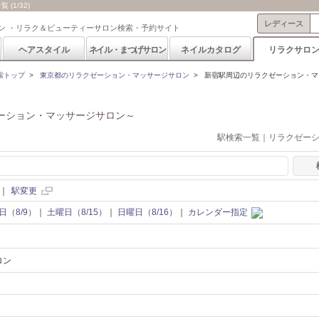
1/32)
レディース
ン ・リラク＆ビューティーサロン検索・予約サイト
ヘアスタイル
ネイル・まつげサロン
ネイルカタログ
リラクサロ
索トップ
>
東京都のリラクゼーション・マッサージサロン
>
新宿駅周辺のリラクゼーション・マ
ーション・マッサージサロン～
駅検索一覧｜リラクゼー
｜
駅変更
日（8/9）
｜
土曜日（8/15）
｜
日曜日（8/16）
｜
カレンダー指定
ロン