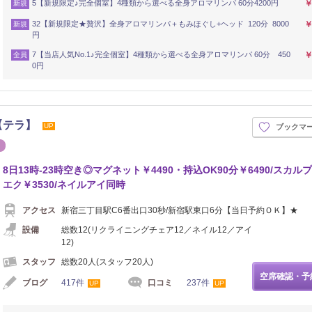
5【新規限定♪完全個室】4種類から選べる全身アロマリンパ 60分4200円
￥
新規
32【新規限定★贅沢】全身アロマリンパ＋もみほぐし+ヘッド 120分 8000
￥
新規
円
7【当店人気No.1♪完全個室】4種類から選べる全身アロマリンパ 60分 450
￥
全員
0円
宿店【テラ】
UP
ブックマ
エステ
8日13時-23時空き◎マグネット￥4490・持込OK90分￥6490/スカルプ
エク￥3530/ネイルアイ同時
アクセス
新宿三丁目駅C6番出口30秒/新宿駅東口6分【当日予約ＯＫ】★
設備
総数12(リクライニングチェア12／ネイル12／アイ
12)
スタッフ
総数20人(スタッフ20人)
空席確認・予
ブログ
417件
口コミ
237件
UP
UP