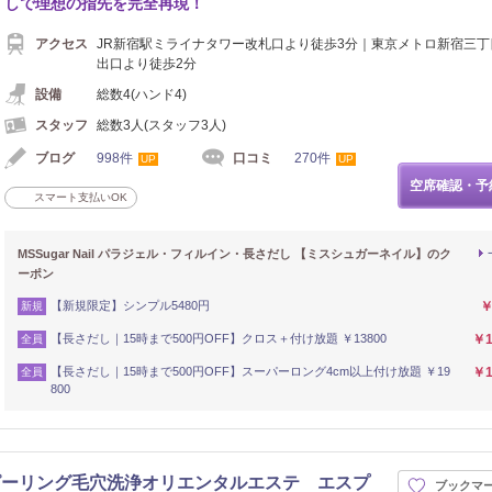
しで理想の指先を完全再現！
アクセス
JR新宿駅ミライナタワー改札口より徒歩3分｜東京メトロ新宿三丁
出口より徒歩2分
設備
総数4(ハンド4)
スタッフ
総数3人(スタッフ3人)
ブログ
998件
口コミ
270件
UP
UP
空席確認・予
スマート支払いOK
MSSugar Nail パラジェル・フィルイン・長さだし 【ミスシュガーネイル】のク
ーポン
【新規限定】シンプル5480円
￥
新規
【長さだし｜15時まで500円OFF】クロス＋付け放題 ￥13800
￥1
全員
【長さだし｜15時まで500円OFF】スーパーロング4cm以上付け放題 ￥19
￥1
全員
800
ピーリング毛穴洗浄オリエンタルエステ エスプ
ブックマ