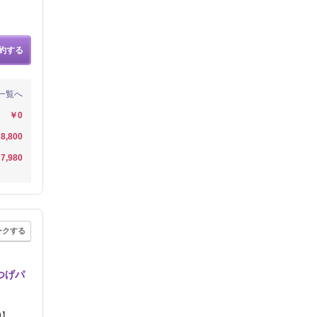
約する
一覧へ
￥0
8,800
7,980
ークする
つげパ
90】