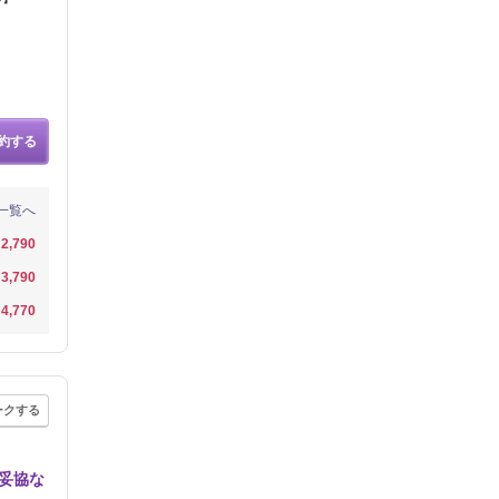
約する
一覧へ
2,790
3,790
4,770
ークする
妥協な