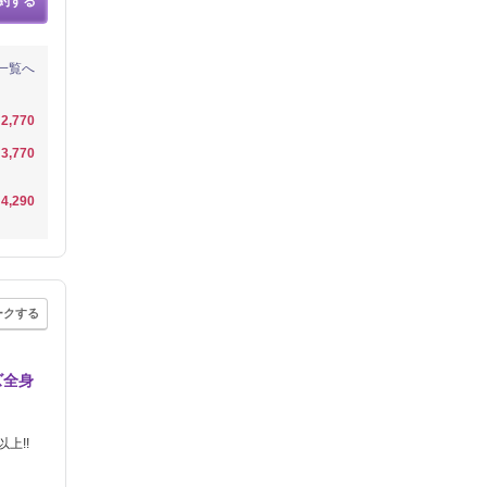
約する
一覧へ
2,770
3,770
4,290
ークする
ズ全身
上!!