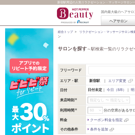
新宿駅周辺の人気リラクゼーション・マッサージサロン一覧 (
国内最大級のヘアサロ
ヘアサロン
総合トップ
>
リラクゼーション・マッサージサロン検
ン
サロンを探す
～駅検索一覧のリラクゼ
フリーワード
エリア・駅
新宿駅
｜
エリア変更
日付未定
｜
今日（8/8）
｜
明
日付
来店時刻
指定なし
〜
指定なし
利用時間
分の空席があるサ
料金
クーポン料金を指定
その他条件
条件を追加