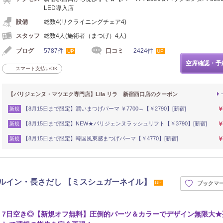
LED導入店
設備
総数4(リクライニングチェア4)
スタッフ
総数4人(施術者（まつげ）4人)
ブログ
5787件
口コミ
2424件
UP
UP
空席確認・予
スマート支払いOK
【パリジェンヌ・マツエク専門店】Lila リラ 新宿西口店のクーポン
【8月15日まで限定】潤いまつげパーマ ￥7700→【￥2790】[新宿]
￥
新規
【8月15日まで限定】NEW★パリジェンヌラッシュリフト【￥3790】[新宿]
￥
新規
【8月15日まで限定】韓国風束感まつげパーマ【￥4770】[新宿]
￥
新規
・フィルイン・長さだし 【ミスシュガーネイル】
UP
ブックマ
7日空き◎【新規オフ無料】圧倒的パーツ＆カラーでデザイン無限大★