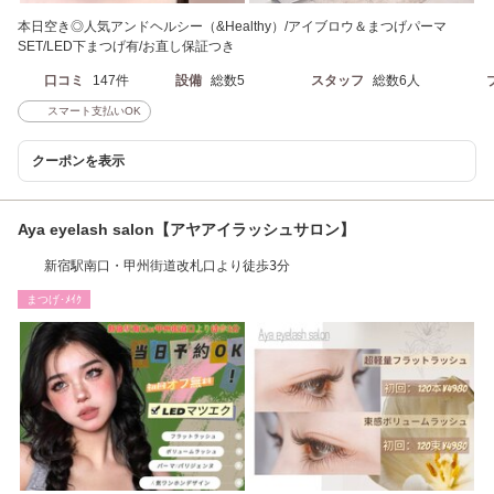
本日空き◎人気アンドヘルシー（&Healthy）/アイブロウ＆まつげパーマ
SET/LED下まつげ有/お直し保証つき
口コミ
147件
設備
総数5
スタッフ
総数6人
スマート支払いOK
クーポンを表示
Aya eyelash salon【アヤアイラッシュサロン】
新宿駅南口・甲州街道改札口より徒歩3分
まつげ･ﾒｲｸ