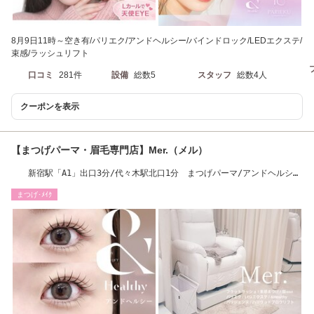
8月9日11時～空き有/パリエク/アンドヘルシー/バインドロック/LEDエクステ/
束感/ラッシュリフト
口コミ
281件
設備
総数5
スタッフ
総数4人
クーポンを表示
【まつげパーマ・眉毛専門店】Mer.（メル）
新宿駅「A1」出口3分/代々木駅北口1分 まつげパーマ/アンドヘルシ
ー/LEDパリエク
まつげ･ﾒｲｸ