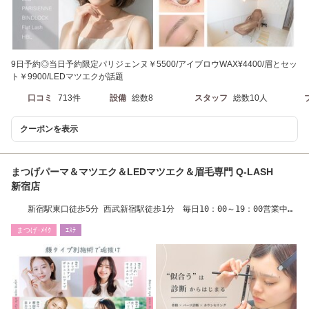
9日予約◎当日予約限定パリジェンヌ￥5500/アイブロウWAX¥4400/眉とセッ
ト￥9900/LEDマツエクが話題
口コミ
713件
設備
総数8
スタッフ
総数10人
クーポンを表示
まつげパーマ＆マツエク＆LEDマツエク＆眉毛専門 Q-LASH
新宿店
新宿駅東口徒歩5分 西武新宿駅徒歩1分 毎日10：00～19：00営業中
Q-LASH新宿店
まつげ･ﾒｲｸ
ｴｽﾃ