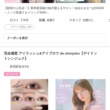
【新宿の人気店！】業界最安級の毎月通えるサロン！似合わせまつぱ¥3400
～メンズ美眉スタイリング3500～
口コミ
176件
設備
総数3
スタッフ
総数3人
スマート支払いOK
クーポンを表示
完全個室 アイラッシュ&アイブロウ de.shinjuku【デイドッ
トシンジュク】
新宿駅徒歩5分
まつげ･ﾒｲｸ