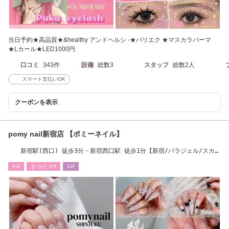
当日予約★高品質★&healthy アンドヘルシ -★パリエク ★マスカラパーマ
★Lカール★LED1000円
口コミ
343件
設備
総数3
スタッフ
総数2人
スマート支払いOK
クーポンを表示
pomy nail新宿店 【ポミーネイル】
新宿駅(西口) 徒歩3分・新宿西口駅 徒歩1分【新宿/パラジェル/スカル
プ/3D】
ﾈｲﾙ
まつげ･ﾒｲｸ
ｴｽﾃ