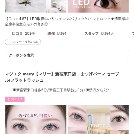
【口コミ4.87】LED取扱◎パリジェンヌ/パリエク/バインドロック★清潔感◎
全席半個室◎モチの良さ◎
口コミ
201件
設備
総数4
スタッフ
総数4人
スマート支払いOK
クーポンを表示
マツエク marry【マリー】新宿東口店 まつげパーマ セーブ
ル/フラットラッシュ
JR新宿駅東口徒歩6分/新宿三丁目駅徒歩1分/伊勢丹から2分
まつげ･ﾒｲｸ