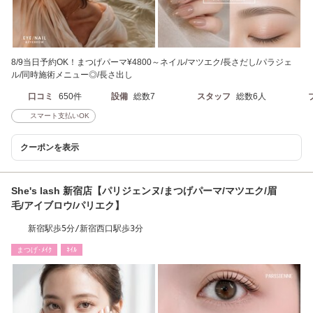
8/9当日予約OK！まつげパーマ¥4800～ネイル/マツエク/長さだし/パラジェ
ル/同時施術メニュー◎/長さ出し
口コミ
650件
設備
総数7
スタッフ
総数6人
スマート支払いOK
クーポンを表示
She's lash 新宿店【パリジェンヌ/まつげパーマ/マツエク/眉
毛/アイブロウ/パリエク】
新宿駅歩5分/新宿西口駅歩3分
まつげ･ﾒｲｸ
ﾈｲﾙ