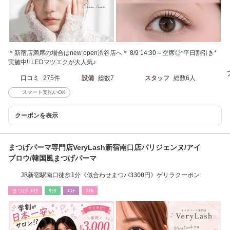
＊新宿店満席の場合はnew open渋谷店へ＊ 8/9 14:30～空席◎*平日割引き*
実施中!! LEDマツエクが大人気♪
口コミ
275件
設備
総数7
スタッフ
総数6人
スマート支払いOK
クーポンを表示
まつげパーマ専門店VeryLash新宿南口店パリジェンヌ/アイ
ブロウ/韓国風まつげパーマ
JR新宿駅南口徒歩1分《似合わせまつパ3300円》ゲリラクーポン
まつげ･ﾒｲｸ
ﾘﾗｸ
ｴｽﾃ
ﾈｲﾙ