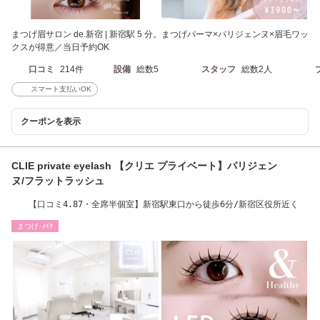
まつげ眉サロン de.新宿 | 新宿駅 5 分。まつげパーマ×パリジェンヌ×眉毛ワッ
クスが得意／当日予約OK
口コミ
214件
設備
総数5
スタッフ
総数2人
スマート支払いOK
クーポンを表示
CLIE private eyelash 【クリエ プライベート】パリジェン
ヌ/フラットラッシュ
【口コミ4.87・全席半個室】新宿駅東口から徒歩6分/新宿区役所近く
まつげ･ﾒｲｸ