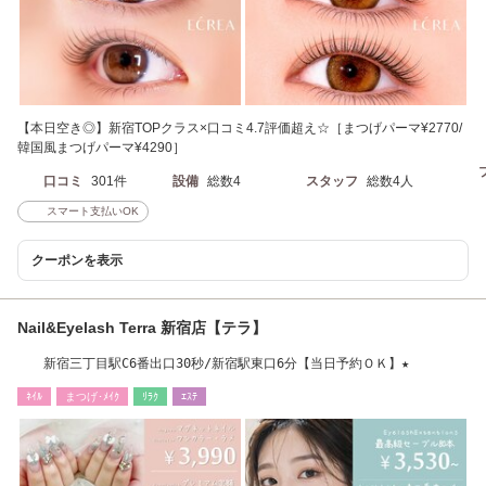
【本日空き◎】新宿TOPクラス×口コミ4.7評価超え☆［まつげパーマ¥2770/
韓国風まつげパーマ¥4290］
口コミ
301件
設備
総数4
スタッフ
総数4人
スマート支払いOK
クーポンを表示
Nail&Eyelash Terra 新宿店【テラ】
新宿三丁目駅C6番出口30秒/新宿駅東口6分【当日予約ＯＫ】★
ﾈｲﾙ
まつげ･ﾒｲｸ
ﾘﾗｸ
ｴｽﾃ