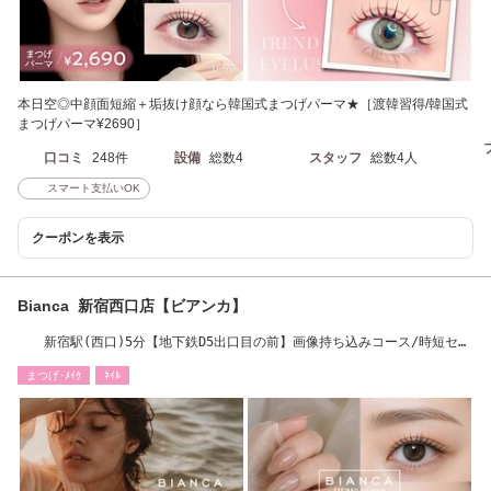
本日空◎中顔面短縮＋垢抜け顔なら韓国式まつげパーマ★［渡韓習得/韓国式
まつげパーマ¥2690］
口コミ
248件
設備
総数4
スタッフ
総数4人
スマート支払いOK
クーポンを表示
Bianca 新宿西口店【ビアンカ】
新宿駅(西口)5分【地下鉄D5出口目の前】画像持ち込みコース/時短セッ
トメニューあり
まつげ･ﾒｲｸ
ﾈｲﾙ