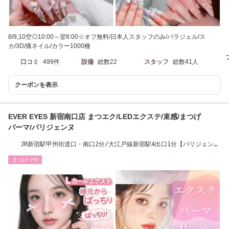
8/9,10空◎10:00～翌8:00☆オフ無料/日本人スタッフのみ/パラジェル/ス
カ/3D/痛ネイル/カラー1000種
口コミ
499件
設備
総数22
スタッフ
総数41人
クーポンを表示
EVER EYES 新宿南口店 まつエク/LEDエクステ/束感/まつげ
パーマ/パリジェンヌ
JR新宿駅甲州街道口・南口2分/大江戸線新宿駅4出口1分【パリジェン
ヌ/まつげパーマ】
まつげ･ﾒｲｸ