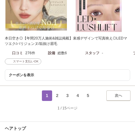
本日空き◎【年間20万人施術&雑誌掲載】束感デザインで写真映え◎LEDマ
ツエク/パリジェンヌ/垢抜け眉毛
口コミ
276件
設備
総数6
スタッフ
-
スマート支払いOK
クーポンを表示
1
2
3
4
5
次へ
1
/
15ページ
ヘアトップ