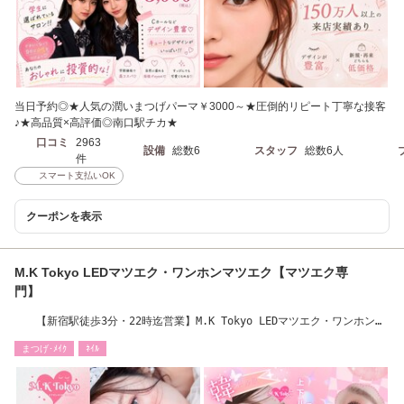
当日予約◎★人気の潤いまつげパーマ￥3000～★圧倒的リピート丁寧な接客
♪★高品質×高評価◎南口駅チカ★
口コミ
2963
設備
総数6
スタッフ
総数6人
件
スマート支払いOK
クーポンを表示
M.K Tokyo LEDマツエク・ワンホンマツエク【マツエク専
門】
【新宿駅徒歩3分・22時迄営業】M.K Tokyo LEDマツエク・ワンホンマ
ツエク【マツエク】
まつげ･ﾒｲｸ
ﾈｲﾙ