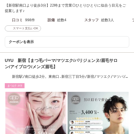
【新宿駅南口より徒歩3分】22時まで営業◎ひとりひとりに似合う目元をご
提案します♪
口コミ
998件
設備
総数4
スタッフ
総数3人
スマート支払いOK
クーポンを表示
UYU 新宿【まつ毛パーマ/マツエク/パリジェンヌ/眉毛サロ
ン/アイブロウ/メンズ眉毛】
新宿駅/南口徒歩2分。東南口.新宿三丁目5分/新宿/マツエク/マツパ/眉
毛/パリジェンヌ
まつげ･ﾒｲｸ