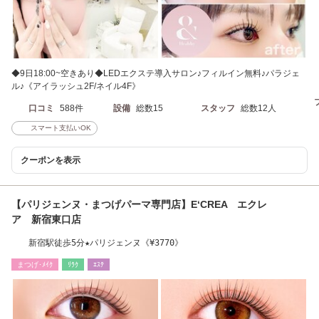
◆9日18:00~空きあり◆LEDエクステ導入サロン♪フィルイン無料♪パラジェ
ル♪《アイラッシュ2F/ネイル4F》
口コミ
588件
設備
総数15
スタッフ
総数12人
スマート支払いOK
クーポンを表示
【パリジェンヌ・まつげパーマ専門店】E‘CREA エクレ
ア 新宿東口店
新宿駅徒歩5分★パリジェンヌ《¥3770》
まつげ･ﾒｲｸ
ﾘﾗｸ
ｴｽﾃ