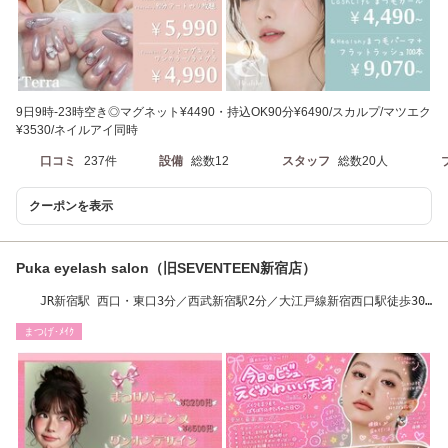
9日9時-23時空き◎マグネット¥4490・持込OK90分¥6490/スカルプ/マツエク
¥3530/ネイルアイ同時
口コミ
237件
設備
総数12
スタッフ
総数20人
クーポンを表示
Puka eyelash salon（旧SEVENTEEN新宿店）
JR新宿駅 西口・東口3分／西武新宿駅2分／大江戸線新宿西口駅徒歩30
秒
まつげ･ﾒｲｸ