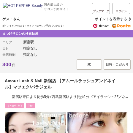
国内最大級の
サロン予約サイト
ブックマーク
ログイン
ゲストさん
ポイントを表示する
ポイントが1%たまる！ポイントはサロン予約でつかえる！
まつげサロンの検索結果
新宿駅
エリア
指定なし
日付
指定なし
来店時刻
300
駅
日時・こだわり
件
Amour Lash & Nail 新宿店 【アムールラッシュアンドネイ
ル】マツエク/パラジェル
新宿駅東口より徒歩5分/西武新宿駅より徒歩1分《アイラッシュ2F／ネ
イル4F》
まつげ･ﾒｲｸ
ﾈｲﾙ