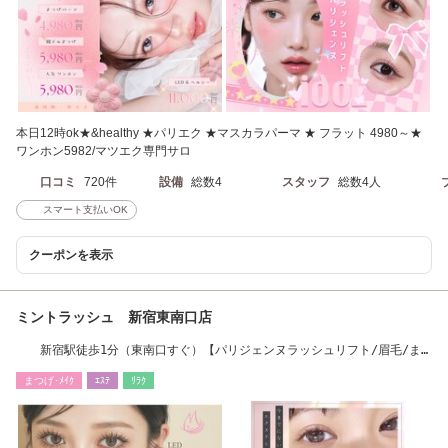
本日12時ok★&healthy ★パリエク ★マスカラパーマ ★ フラット 4980～★
ワンホン5982/マツエク専門サロ
口コミ
720件
設備
総数4
スタッフ
総数4人
スマート支払いOK
クーポンを表示
ミントラッシュ 新宿東南口店
新宿駅徒歩1分（東南口すぐ）【パリジェンヌラッシュリフト/眉毛/ま
つげパーマ】
まつげ･ﾒｲｸ
ｴｽﾃ
ﾘﾗｸ