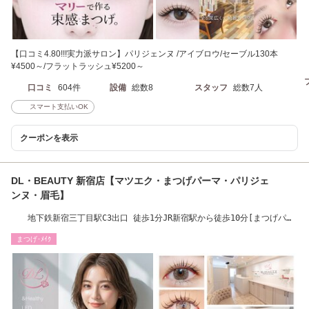
【口コミ4.80!!!実力派サロン】パリジェンヌ /アイブロウ/セーブル130本
¥4500～/フラットラッシュ¥5200～
口コミ
604件
設備
総数8
スタッフ
総数7人
スマート支払いOK
クーポンを表示
DL・BEAUTY 新宿店【マツエク・まつげパーマ・パリジェ
ンヌ・眉毛】
地下鉄新宿三丁目駅C3出口 徒歩1分JR新宿駅から徒歩10分[まつげパー
マ/韓国/ワンホン]
まつげ･ﾒｲｸ