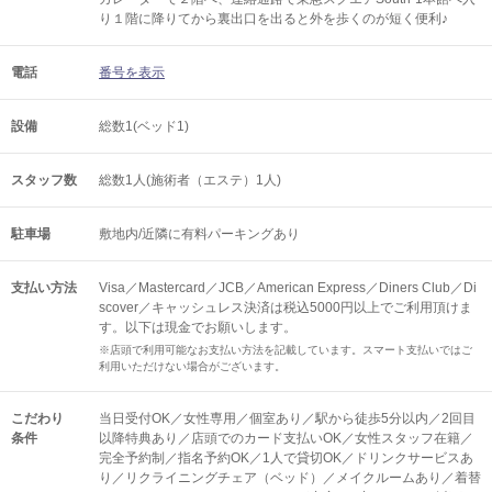
り１階に降りてから裏出口を出ると外を歩くのが短く便利♪
電話
番号を表示
設備
総数1(ベッド1)
スタッフ数
総数1人(施術者（エステ）1人)
駐車場
敷地内/近隣に有料パーキングあり
支払い方法
Visa／Mastercard／JCB／American Express／Diners Club／Di
scover／キャッシュレス決済は税込5000円以上でご利用頂けま
す。以下は現金でお願いします。
※店頭で利用可能なお支払い方法を記載しています。スマート支払いではご
利用いただけない場合がございます。
こだわり
当日受付OK／女性専用／個室あり／駅から徒歩5分以内／2回目
条件
以降特典あり／店頭でのカード支払いOK／女性スタッフ在籍／
完全予約制／指名予約OK／1人で貸切OK／ドリンクサービスあ
り／リクライニングチェア（ベッド）／メイクルームあり／着替