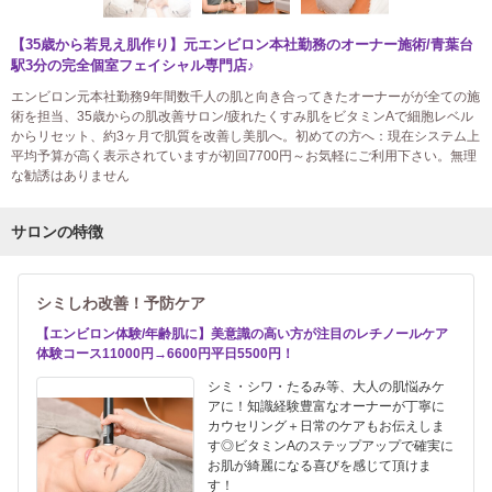
【35歳から若見え肌作り】元エンビロン本社勤務のオーナー施術/青葉台
駅3分の完全個室フェイシャル専門店♪
エンビロン元本社勤務9年間数千人の肌と向き合ってきたオーナーがが全ての施
術を担当、35歳からの肌改善サロン/疲れたくすみ肌をビタミンAで細胞レベル
からリセット、約3ヶ月で肌質を改善し美肌へ。初めての方へ：現在システム上
平均予算が高く表示されていますが初回7700円～お気軽にご利用下さい。無理
な勧誘はありません
サロンの特徴
シミしわ改善！予防ケア
【エンビロン体験/年齢肌に】美意識の高い方が注目のレチノールケア
体験コース11000円→6600円平日5500円！
シミ・シワ・たるみ等、大人の肌悩みケ
アに！知識経験豊富なオーナーが丁寧に
カウセリング＋日常のケアもお伝えしま
す◎ビタミンAのステップアップで確実に
お肌が綺麗になる喜びを感じて頂けま
す！