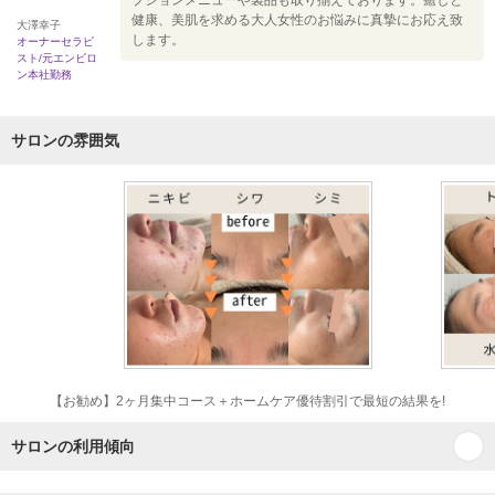
プションメニューや製品も取り揃えております。癒しと
健康、美肌を求める大人女性のお悩みに真摯にお応え致
大澤幸子
します。
オーナーセラピ
スト/元エンビロ
ン本社勤務
サロンの雰囲気
【お勧め】2ヶ月集中コース＋ホームケア優待割引で最短の結果を!
サロンの利用傾向