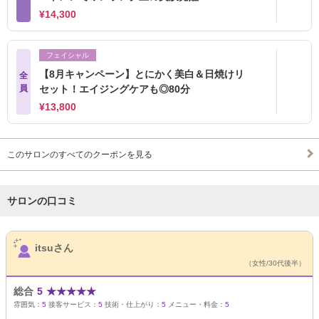
¥14,300
フェイシャル
【8月キャンペーン】とにかく美白＆日焼けリ
全
員
セット！エイジングケアも◎80分
¥13,800
このサロンのすべてのクーポンを見る
サロンの口コミ
サロンPick Up
itsuさん
（女性/30代後半）
総合
5
★
★
★
★
★
雰囲気：
5
接客サービス：
5
技術・仕上がり：
5
メニュー・料金：
5