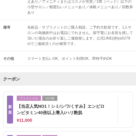
えあり／アメニティまたはコスメが充実／3席（ベッド）以下の
小型サロン／都度払いメニューあり／体験メニューあり／回数券
あり
備考
化粧品・サプリメントのご購入相談、ご予約大歓迎です。1人サ
ロンの為施術中はお電話にでれません。留守電にお名前を残して
頂いた場合のみ折り返しご連絡致します。公式LINE(@lya5279
v)でご連絡頂くのが確実です。
その他
スマート支払いOK
ポイント利用OK
即時予約OK
クーポン
フェイシャル
その他
【当店人気NO1！シミ/シワ/くすみ】エンビロ
新
規
ンビタミン40倍以上導入/ハリ艶肌
¥11,000