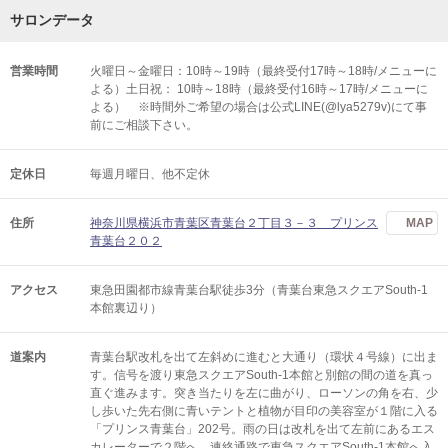
サロンデータ
営業時間
火曜日～金曜日：10時～19時（最終受付17時～18時/メニューに
よる）土日祝： 10時～18時（最終受付16時～17時/メニューに
よる） ※時間外ご希望の場合は公式LINE(@lya5279v)にて事
前にご相談下さい。
定休日
毎週月曜日、他不定休
住所
神奈川県横浜市青葉区青葉台２丁目３－３ プリンス
MAP
青葉台２０２
アクセス
東急田園都市線青葉台駅徒歩3分（青葉台東急スクエアSouth-1
本館裏辺り）
道案内
青葉台駅改札を出て左斜めに進むと大通り（環状４号線）に出ま
す。信号を渡り東急スクエアSouth-1本館と別館の間の道を真っ
直ぐ進みます。突き当たりを左に曲がり、ローソンの角を右、少
し歩いた先右側に青いテントと植物が目印の美容室が１階に入る
「プリンス青葉台」202号。雨の日は改札を出て左前にあるエス
カレーターで２階へ、連絡通路で東急スクエアSouth-1本館へ入