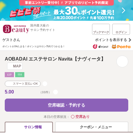
国内最大級の
サロン予約サイト
ブックマーク
ログイン
ゲストさん
ポイントを表示する
ポイントが1%たまる！
ポイントはサロン予約でつかえる！
AOBADAI エステサロン Navita【ナヴィータ】
MAP
ｴｽﾃ
ﾘﾗｸ
スマート支払いOK
5.00
（33件）
空席確認・予約する
空席あり
本日の空席状況：
◯
クーポン・メニュー
サロン情報