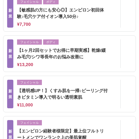
フェイシャル
ボディ
【敏感肌の方にも安心◎】エンビロン初回体
新
規
験♪毛穴ケア付イオン導入50分♪
¥7,700
フェイシャル
ボディ
【1ヶ月2回セットでお得に早期実感】乾燥/緩
新
規
み毛穴/シワ等長年のお悩み改善に
¥13,200
フェイシャル
【透明感UP！】くすみ肌を一掃♪ピーリング付
新
規
きビタミン導入で明るい透明素肌
¥11,000
フェイシャル
【エンビロン経験者様限定】最上位フルトリ
新
規
ートメンでワンランク上の美肌覚醒