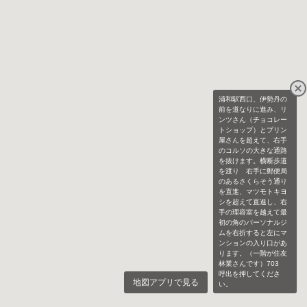
浦和駅西口、伊勢丹の
前を道なりに進み、リ
ンツさん（チョコレー
トショップ）とプリン
屋さんを超えて、右手
のコルソの大きな通路
を抜けます。横断歩道
を渡り 右手に郵便局
のあるさくらそう通り
を直進、マツモトキヨ
シを超えて直進し、右
手の理容室を越えて最
初の角のパーソナルジ
ムを右折すると左にマ
ンションの入り口があ
ります。（一階が住友
林業さんです）703
呼出を押してくださ
地図アプリで見る
い。