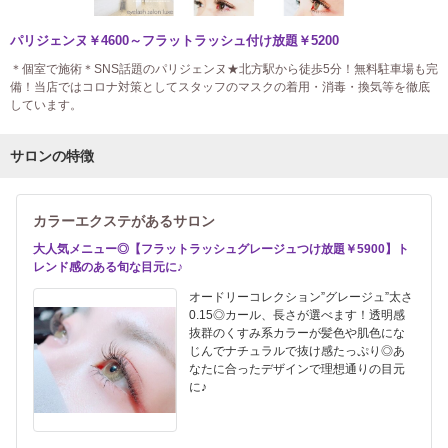
パリジェンヌ￥4600～フラットラッシュ付け放題￥5200
＊個室で施術＊SNS話題のパリジェンヌ★北方駅から徒歩5分！無料駐車場も完
備！当店ではコロナ対策としてスタッフのマスクの着用・消毒・換気等を徹底
しています。
サロンの特徴
カラーエクステがあるサロン
大人気メニュー◎【フラットラッシュグレージュつけ放題￥5900】ト
レンド感のある旬な目元に♪
オードリーコレクション”グレージュ”太さ
0.15◎カール、長さが選べます！透明感
抜群のくすみ系カラーが髪色や肌色にな
じんでナチュラルで抜け感たっぷり◎あ
なたに合ったデザインで理想通りの目元
に♪