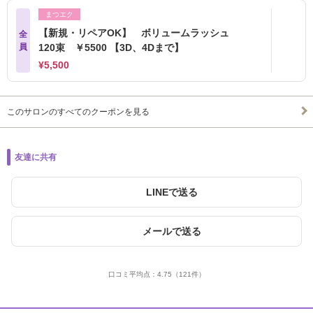
まつエク
【新規・リペアOK】 ボリュームラッシュ
全
員
120束 ￥5500 【3D、4Dまで】
¥5,500
このサロンのすべてのクーポンを見る
友達に共有
LINEで送る
メールで送る
口コミ平均点：
4.75
（121件）