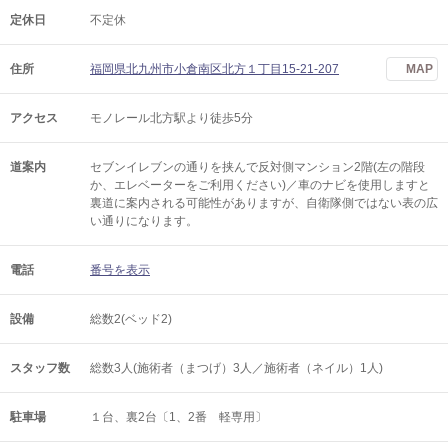
定休日
不定休
住所
福岡県北九州市小倉南区北方１丁目15-21-207
MAP
アクセス
モノレール北方駅より徒歩5分
道案内
セブンイレブンの通りを挟んで反対側マンション2階(左の階段
か、エレベーターをご利用ください)／車のナビを使用しますと
裏道に案内される可能性がありますが、自衛隊側ではない表の広
い通りになります。
電話
番号を表示
設備
総数2(ベッド2)
スタッフ数
総数3人(施術者（まつげ）3人／施術者（ネイル）1人)
駐車場
１台、裏2台〔1、2番 軽専用〕