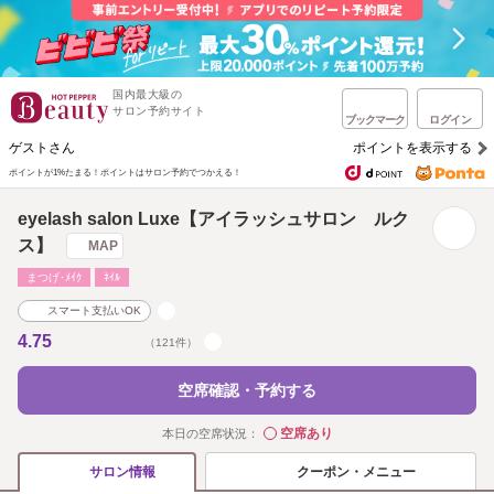
国内最大級の
サロン予約サイト
ブックマーク
ログイン
ゲストさん
ポイントを表示する
ポイントが1%たまる！
ポイントはサロン予約でつかえる！
eyelash salon Luxe【アイラッシュサロン ルク
ス】
MAP
まつげ･ﾒｲｸ
ﾈｲﾙ
スマート支払いOK
4.75
（121件）
空席確認・予約する
空席あり
本日の空席状況：
◯
クーポン・メニュー
サロン情報