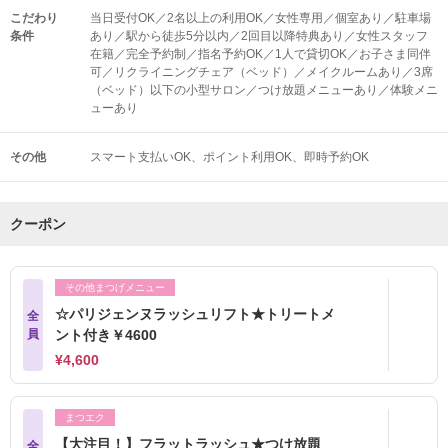
こだわり
当日受付OK／2名以上の利用OK／女性専用／個室あり／駐車場
条件
あり／駅から徒歩5分以内／2回目以降特典あり／女性スタッフ
在籍／完全予約制／指名予約OK／1人で貸切OK／お子さま同伴
可／リクライニングチェア（ベッド）／メイクルームあり／3席
（ベッド）以下の小型サロン／つけ放題メニューあり／体験メニ
ューあり
その他
スマート支払いOK
ポイント利用OK
即時予約OK
クーポン
その他まつげメニュー
☆パリジェンヌラッシュリフト★トリートメ
全
員
ント付き￥4600
¥4,600
まつエク
【大注目！】フラットラッシュ★つけ放題
全