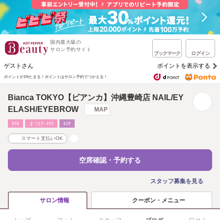
国内最大級の
サロン予約サイト
ブックマーク
ログイン
ゲストさん
ポイントを表示する
ポイントが1%たまる！
ポイントはサロン予約でつかえる！
Bianca TOKYO【ビアンカ】沖縄豊崎店 NAIL/EY
ELASH/EYEBROW
MAP
ﾈｲﾙ
まつげ･ﾒｲｸ
ｴｽﾃ
スマート支払いOK
空席確認・予約する
スタッフ募集を見る
クーポン・メニュー
サロン情報