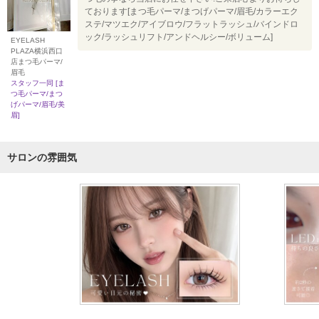
ております[まつ毛パーマ/まつげパーマ/眉毛/カラーエク
ステ/マツエク/アイブロウ/フラットラッシュ/バインドロ
ック/ラッシュリフト/アンドヘルシー/ボリューム]
EYELASH
PLAZA横浜西口
店まつ毛パーマ/
眉毛
スタッフ一同 [ま
つ毛パーマ/まつ
げパーマ/眉毛/美
眉]
サロンの雰囲気