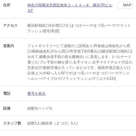
住所
神奈川県横浜市西区南幸２―１４―８ 横浜TRビル
MAP
６F
アクセス
横浜駅相鉄口4分/西口7分 [まつげパーマ/まつ毛パーマ/フラット
ラッシュ/眉毛/美眉]
道案内
フォトギャラリーにて道順のご説明ありJR各線は南改札から西
口/相鉄線改札1Fから西口/市営地下鉄5番出口[横浜駅西口相鉄口]
を出て,横断歩道手前の道を建物沿いに直進します。(パルナード
通り)ビブレ手前の橋を渡り,右手イオン,左手マクドナルド付近の
交差点1F,眼鏡市場が入っているビルです。眼鏡市場正面入り口
左側,ビル中程へ入り6Fです[まつ毛パーマ/まつげパーマ/アンド
ヘルシー/アイブロウ/フラットラッシュ/マツエク/LED]
電話
番号を表示
設備
総数5(ベッド5)
スタッフ数
総数5人(施術者（まつげ）5人)