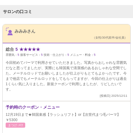
サロンの口コミ
サロンPick Up
みみみさん
（女性/30代前半/会社員）
総合
5
★
★
★
★
★
雰囲気：
5
接客サービス：
5
技術・仕上がり：
5
メニュー・料金：
5
今回初めてパーマで利用させていただきました。写真からおしゃれな雰囲気
だなと思ってましたが、実際にも韓国風で清潔感のあるおしゃれな空間でし
た。メーテルロッドでお願いしましたが仕上がりもとてもよかったです。今
まで他店でもメーテルロッドをしてもらってますが、今回の仕上がりは過去
1くらい気に入りました。新規クーポンで利用しましたが、リピしたいで
す。
[投稿日] 2025/12/11
予約時のクーポン・メニュー
12月19日まで★韓国束感【ラッシュリフト】or【次世代まつ毛パーマ】
￥5300
まつげ･ﾒｲｸ