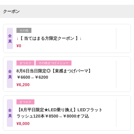
クーポン
その他
全
↓【 当てはまる方限定クーポン 】↓
員
¥0
まつエク
その他まつげメニュー
8月6日当日限定◎【束感まつげパーマ】
全
員
￥6600→￥6200
¥6,200
まつエク
【8月平日限定★LED乗り換え】LEDフラット
全
員
ラッシュ120本￥8500→￥8000オフ込
¥8,000