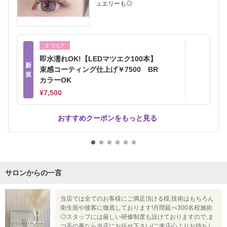
ュエリーも◎
まつエク
即水濡れOK!【LEDマツエク100本】
新
束感コーティング仕上げ￥7500 BR
規
カラーOK
¥7,500
おすすめクーポンをもっと見る
サロンからの一言
当店では全てのお客様にご満足頂ける様,技術はもちろん
衛生面や接客に徹底しております!月間延べ300名程施術
◎スタッフには厳しい研修制度も設けておりますので,ま
つ毛の事なら当店にお任せ下さい!ご来店心よりお待ちし