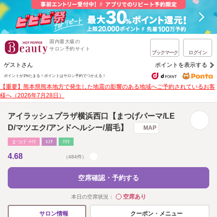
国内最大級の
サロン予約サイト
ブックマーク
ログイン
ゲストさん
ポイントを表示する
ポイントが1%たまる！
ポイントはサロン予約でつかえる！
【重要】熊本県熊本地方で発生した地震の影響のある地域へご予約されているお客
様へ（2026年7月28日）
アイラッシュプラザ横浜西口【まつげパーマ/LE
D/マツエク/アンドヘルシー/眉毛】
MAP
まつげ･ﾒｲｸ
ｴｽﾃ
ﾘﾗｸ
4.68
（484件）
空席確認・予約する
空席あり
本日の空席状況：
◯
クーポン・メニュー
サロン情報