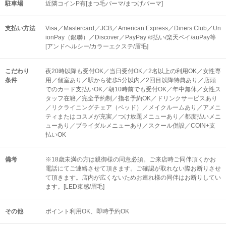
駐車場
近隣コインP有[まつ毛パーマ/まつげパーマ]
支払い方法
Visa／Mastercard／JCB／American Express／Diners Club／Un
ionPay（銀聯）／Discover／PayPay /d払い/楽天ペイ/auPay等
[アンドヘルシー/カラーエクステ/眉毛]
こだわり
夜20時以降も受付OK／当日受付OK／2名以上の利用OK／女性専
条件
用／個室あり／駅から徒歩5分以内／2回目以降特典あり／店頭
でのカード支払いOK／朝10時前でも受付OK／年中無休／女性ス
タッフ在籍／完全予約制／指名予約OK／ドリンクサービスあり
／リクライニングチェア（ベッド）／メイクルームあり／アメニ
ティまたはコスメが充実／つけ放題メニューあり／都度払いメニ
ューあり／ブライダルメニューあり／スクール併設／COIN+支
払いOK
備考
※18歳未満の方は親御様の同意必須。ご来店時ご同伴頂くかお
電話にてご連絡させて頂きます。ご確認が取れない際お断りさせ
て頂きます。店内が広くないためお連れ様の同伴はお断りしてい
ます。[LED束感/眉毛]
その他
ポイント利用OK
即時予約OK