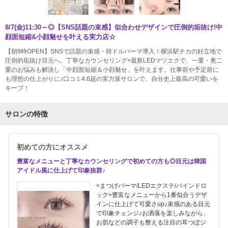
8/7(金)11:30～◎【SNS話題の束感】似合わせデザインで圧倒的垢抜け!中
顔面短縮&小顔魅せを叶える実力店☆
【朝9時OPEN】SNSで話題の束感・韓ドルパーマ導入！横浜駅チカの好立地で
圧倒的垢抜け目元へ。丁寧なカウンセリング×最新LEDマツエクで、一重・奥二
重のお悩みも解決し「中顔面短縮＆小顔魅せ」を叶えます。仕事前や予定前に
も理想の仕上がりに♪口コミ4.6超の実力派サロンで、自分史上最高の可愛いを
キープ！
サロンの特徴
初めての方にオススメ
豊富なメニューと丁寧なカウンセリングで初めての方も◎目元は韓国
アイドル風に仕上げて印象抜群♪
<まつげパーマ/LEDエクステ/バインドロ
ック>豊富なメニューから1番似合うデザ
インに仕上げて可愛さup♪束感のある目元
で印象チェンジ♪お洒落を楽しみながら、
お肌などの調子も整える注目の耳つぼジ