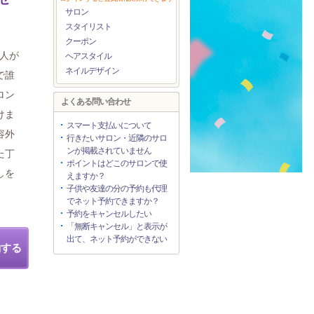
サロン
スタイリスト
クーポン
0人が
ヘアスタイル
ネイルデザイン
で誰
ロン
よくある問い合わせ
けま
スマート支払いについて
容外
行きたいサロン・近隣のサロ
ンが掲載されていません
た丁
ポイントはどこのサロンで使
しを
えますか？
子供や友達の分の予約も代理
でネット予約できますか？
予約をキャンセルしたい
「無断キャンセル」と表示が
出て、ネット予約ができない
約する