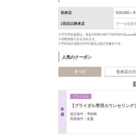
初来店
¥18,000～¥
2回目以降来店
データ収集
※平均予約金額は、直近1年間のHOT PEPPER Bea
※回数券購入分を含みます。
※予約合計金額が0円の場合は集計対象外です。
人気のクーポン
すべて
初来店の方
ブライダル
【ブライダル専用カウンセリング
全
提示条件：
予約時
員
利用条件：
全員