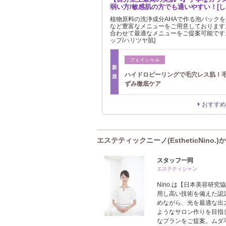
弱い方/敏感肌の方でも通いやすい！[し
植物原料の洗浄成分AHAで作る泡パック
など豊富なメニューをご用意しております
合わせて最適なメニューをご提案可能です。
ップ/ハリツヤ肌]
フェイシャル
新
ハイドロピーリングで毛穴レス肌！
規
ずみ徹底ケア
おすすめ
エステティックニーノ(EstheticNino.
スタッフ一同
エステティシャン
Nino.は【日本美容研
用し高い技術を備えた認
めながら、光を最適な出
ようなサロン作りを目指
なプランをご提案。ムダ