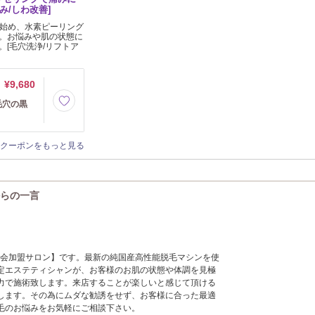
み/しわ改善]
を始め、水素ピーリング
。お悩みや肌の状態に
[毛穴洗浄/リフトア
¥9,680
毛穴の黒
クーポンをもっと見る
)からの一言
究協会加盟サロン】です。最新の純国産高性能脱毛マシンを使
定エステティシャンが、お客様のお肌の状態や体調を見極
力で施術致します。来店することが楽しいと感じて頂ける
します。その為にムダな勧誘をせず、お客様に合った最適
毛のお悩みをお気軽にご相談下さい。