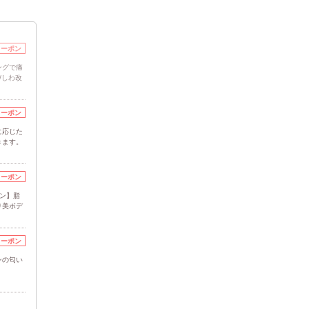
クーポン
ングで痛
/しわ改
クーポン
に応じた
きます。
クーポン
ン】脂
り美ボデ
クーポン
ンの匂い