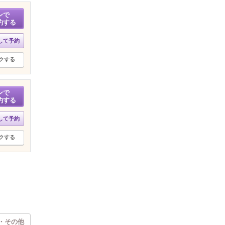
ンで
約する
して予約
クする
ンで
約する
して予約
クする
・その他