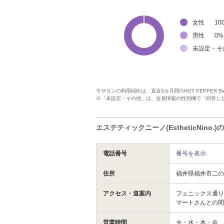
女性
10
男性
0
%
未設定・そ
※サロンの利用傾向は、直近3カ月間のHOT PEPPER 
※「未設定・その他」は、会員情報の性別欄で「回答し
エステティックニーノ(EstheticNino.
電話番号
番号を表示
住所
福井県福井市二の
アクセス・道案内
フェニックス通り
マートさんとの間
営業時間
火・水・木・金 1