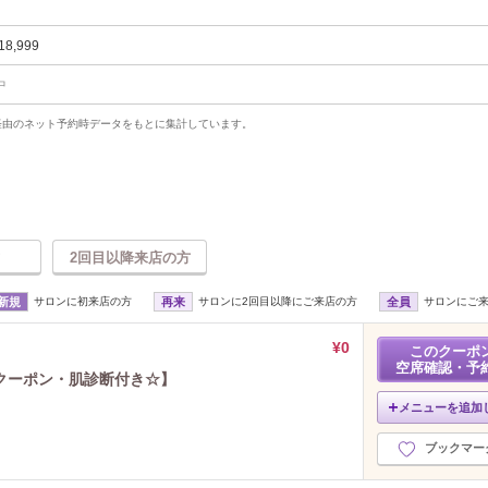
18,999
中
uty経由のネット予約時データをもとに集計しています。
2回目以降来店の方
新規
サロンに初来店の方
再来
サロンに2回目以降にご来店の方
全員
サロンにご
¥0
このクーポ
空席確認・予
クーポン・肌診断付き☆】
メニューを追加
ブックマー