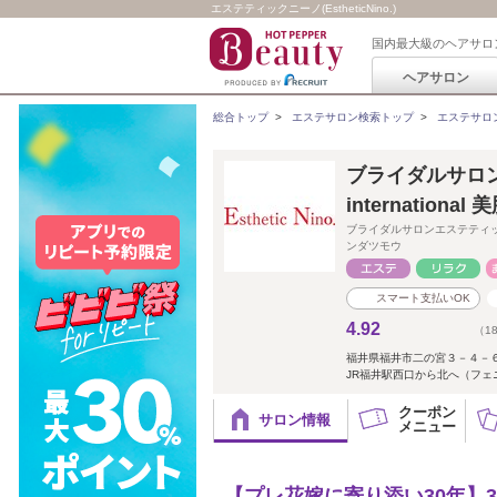
エステティックニーノ(EstheticNino.)
国内最大級のヘアサロ
ヘアサロン
総合トップ
>
エステサロン検索トップ
>
エステサロ
ブライダルサロン Est
internation
ブライダルサロンエステティ
ンダツモウ
スマート支払いOK
4.92
（1
福井県福井市二の宮３－４－６
JR福井駅西口から北へ（フ
クーポン
サロン情報
メニュー
【プレ花嫁に寄り添い30年】