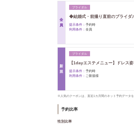
ブライダル
◆結婚式・前撮り直前のブライダ
全
提示条件：
予約時
員
利用条件：
全員
ブライダル
【1dayエステメニュー】ドレス
新
提示条件：
予約時
規
利用条件：
ご新規様
※人気のクーポンは、直近1カ月間のネット予約データ
予約比率
性別比率