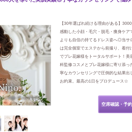
【30年選ばれ続ける理由がある】300
感動した小顔・毛穴・脱毛・痩身ケア
よりも自信の持てるドレス姿へ◎当サ
は完全個室でエステから前撮り、着付
でプレ花嫁様をトータルサポート！美
科監修コスメとプレ花嫁様に寄り添っ
寧なカウンセリングで圧倒的な結果出
お約束。最高の1日をプロデュース☆
空席確認・予