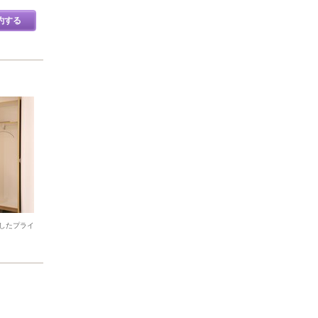
約する
したプライ