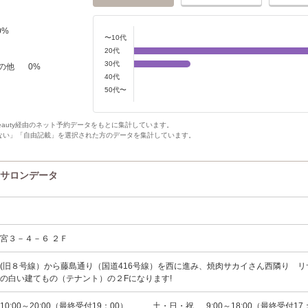
0
%
〜10代
20代
30代
の他
0
%
40代
50代〜
Beauty経由のネット予約データをもとに集計しています。
ない」「自由記載」を選択された方のデータを集計しています。
)のサロンデータ
宮３－４－６ ２Ｆ
(旧８号線）から藤島通り（国道416号線）を西に進み、焼肉サカイさん西隣り リ
の白い建てもの（テナント）の２Fになります!
0:00～20:00（最終受付19：00） 土・日・祝 9:00～18:00（最終受付17