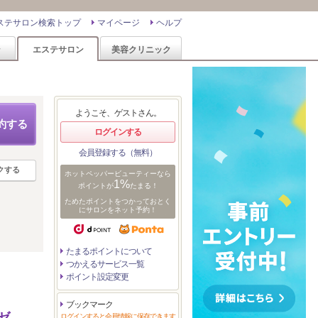
ステサロン検索トップ
マイページ
ヘルプ
ン
エステサロン
美容クリニック
ようこそ、ゲストさん。
約する
ログインする
会員登録する（無料）
クする
ホットペッパービューティーなら
1%
ポイントが
たまる！
ためたポイントをつかっておとく
にサロンをネット予約！
たまるポイントについて
つかえるサービス一覧
ポイント設定変更
ブックマーク
ゼ
ログインすると会員情報に保存できます