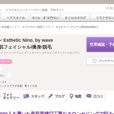
エ
ン ・リラク＆ビューティーサロン検索・予約サイト
ヘアスタイル
ネイル・まつげサロン
ネイルカタログ
リラクサロ
ン北信越トップ
>
エステサロン福井トップ
>
エステティックニーノ(EstheticNino.)
hetic Nino. by wave
空席確認・予
al 美肌フェイシャル/痩身/脱毛
ックニーノバイウェイブインターナショナルビハダフェイシャルソウシ
ブックマー
8件）
 ２Ｆ
ェニックスプラザ方面）車で１０分
フォト
スタッフ
ブログ
地図
口コミ
ギャラリー
3000人を導いた美肌実績◎丁寧なカウンセリングで悩み