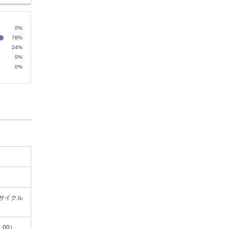
0%
76%
24%
0%
0%
サイクル
：00）