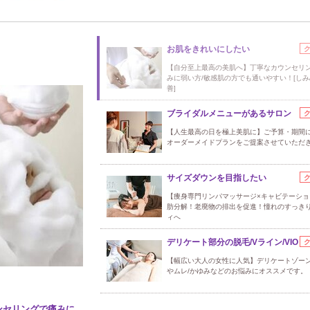
お肌をきれいにしたい
【自分至上最高の美肌へ】丁寧なカウンセリ
みに弱い方/敏感肌の方でも通いやすい！[しみ
善]
ブライダルメニューがあるサロン
【人生最高の日を極上美肌に】ご予算・期間
オーダーメイドプランをご提案させていただ
サイズダウンを目指したい
【痩身専門リンパマッサージ×キャビテーショ
肪分解！老廃物の排出を促進！憧れのすっき
ィへ
デリケート部分の脱毛/Vライン/VIO
【幅広い大人の女性に人気】デリケートゾー
やムレ/かゆみなどのお悩みにオススメです。
ンセリングで痛みに