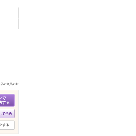
来店の全員の方
ンで
約する
して予約
クする