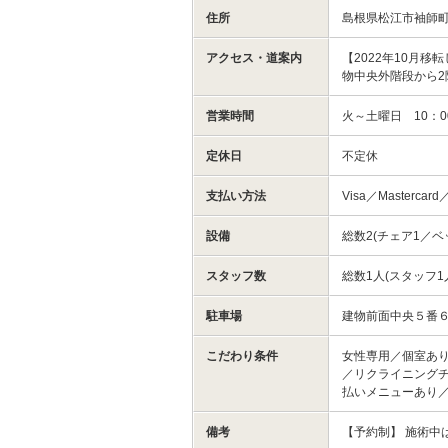
住所
島根県松江市袖師町１
アクセス・道案内
【2022年10月移転
物中央外階段から2
営業時間
火～土曜日 10：0
定休日
不定休
支払い方法
Visa／Mastercard
設備
総数2(チェア1／ベ
スタッフ数
総数1人(スタッフ1
駐車場
建物前面中央５番
こだわり条件
女性専用／個室あり
／リクライニング
払いメニューあり
備考
【予約制】 施術