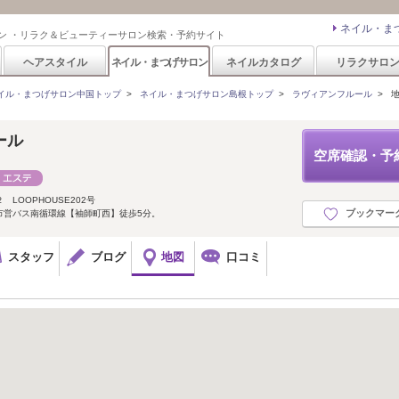
ネイル・ま
ン ・リラク＆ビューティーサロン検索・予約サイト
ヘアスタイル
ネイル・まつげサロン
ネイルカタログ
リラクサロ
イル・まつげサロン中国トップ
>
ネイル・まつげサロン島根トップ
>
ラヴィアンフルール
>
ール
空席確認・予
LOOPHOUSE202号
ブックマー
市営バス南循環線【袖師町西】徒歩5分。
スタッフ
ブログ
地図
口コミ