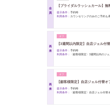
【ブライダルラッシュカール】無
全
提示条件：
予約時
員
利用条件：
カウンセリングのみのご予約も
オフ
【3週間以内限定】自店ジェル付
再
提示条件：
予約時
来
利用条件：
〈顧客様限定〉3週間以内のジェ
オフ
【顧客様限定】自店ジェル付替オ
再
提示条件：
予約時
来
利用条件：
〈顧客様限定〉自店ジェル付替