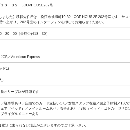
０ー３２ LOOPHOUSE202号
しました】移転先住所は、松江市袖師町10-32 LOOP HOUS 2F 202号室です。サ
階へ上がり、202号室のインターフォンを押してお知らせください。
0－20：00（最終受付18：30）
／JCB／American Express
ッド1)
人)
６番オリーブ鉢が目印です
／駐車場あり／店頭でのカード支払いOK／女性スタッフ在籍／完全予約制／1人で
チェア（ベッド）／メイクルームあり／着替えあり／3席（ベッド）以下の小型サロ
／ブライダルメニューあり
中は電話に出られない場合がございますのでご了承下さい。