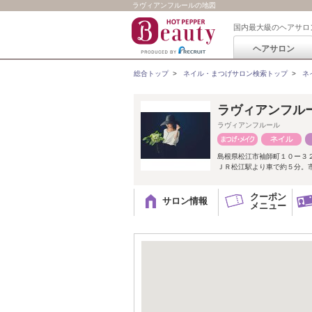
ラヴィアンフルールの地図
国内最大級のヘアサロ
ヘアサロン
総合トップ
>
ネイル・まつげサロン検索トップ
>
ネ
ラヴィアンフル
ラヴィアンフルール
島根県松江市袖師町１０ー３２ 
ＪＲ松江駅より車で約５分。
クーポン
サロン情報
メニュー