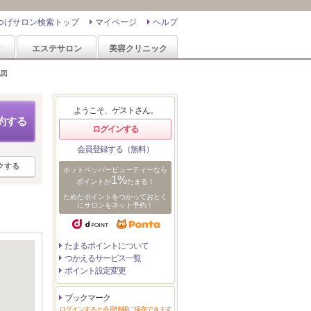
つげサロン検索トップ
マイページ
ヘルプ
ン
エステサロン
美容クリニック
地図
ようこそ、ゲストさん。
約する
ログインする
会員登録する（無料）
クする
ホットペッパービューティーなら
1%
ポイントが
たまる！
ためたポイントをつかっておとく
にサロンをネット予約！
たまるポイントについて
つかえるサービス一覧
ポイント設定変更
ブックマーク
ログインすると会員情報に保存できます