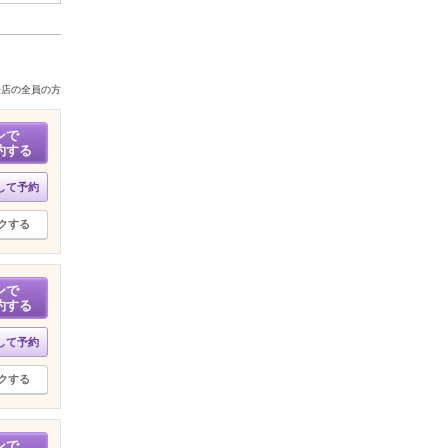
来店の全員の方
ンで
約する
して予約
クする
ンで
約する
して予約
クする
ンで