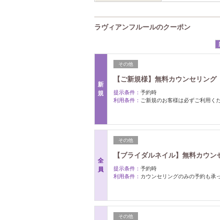
ラヴィアンフルールのクーポン
その他
【ご新規様】無料カウンセリング
新
提示条件：
予約時
規
利用条件：
ご新規のお客様は必ずご利用く
その他
【ブライダルネイル】無料カウン
全
提示条件：
予約時
員
利用条件：
カウンセリングのみの予約も承
その他