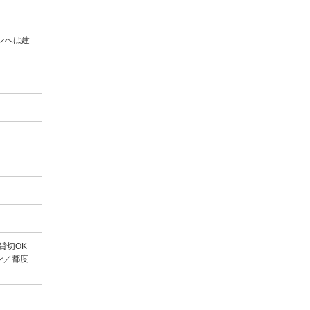
ロンへは建
貸切OK
ン／都度