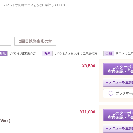
uty経由のネット予約時データをもとに集計しています。
2回目以降来店の方
新規
サロンに初来店の方
再来
サロンに2回目以降にご来店の方
全員
サロンにご
¥8,500
このクーポ
空席確認・予
メニューを追加
ブックマー
¥11,000
このクーポ
空席確認・予
Wax）
メニューを追加