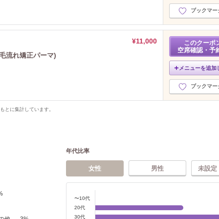
ブックマー
¥11,000
このクーポ
空席確認・予
r毛流れ矯正パーマ)
メニューを追加
ブックマー
をもとに集計しています。
年代比率
女性
男性
未設定
%
〜10代
20代
30代
の他
3
%