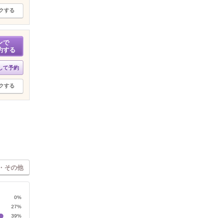
クする
ンで
約する
して予約
クする
・その他
0%
27%
39%