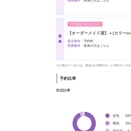
利用条件：
再来の方はこちら
その他まつげメニュー
【オーダーメイド眉】＋(カラーo
再
提示条件：
予約時
来
利用条件：
再来の方はこちら
※人気のクーポンは、直近1カ月間のネット予約データ
予約比率
性別比率
女性
94
男性
3
%
未設定・そ