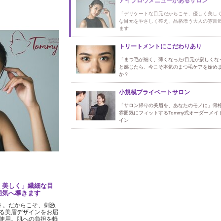
アイブロウメニューがあるサロン
「デリケートな目元だからこそ、優しく美し
な目元をやさしく整え、品格漂う大人の雰囲
ます
トリートメントにこだわりあり
「まつ毛が細く、薄くなった/目元が寂しくな
と感じたら、今こそ本気のまつ毛ケアを始め
か？
小規模プライベートサロン
「サロン帰りの美眉を、あなたのモノに」骨格
雰囲気にフィットするTommy式オーダーメイ
イン
く美しく」繊細な目
囲気へ導きます
さ。だからこそ、刺激
る美眉デザインをお届
使用。肌への負担を軽