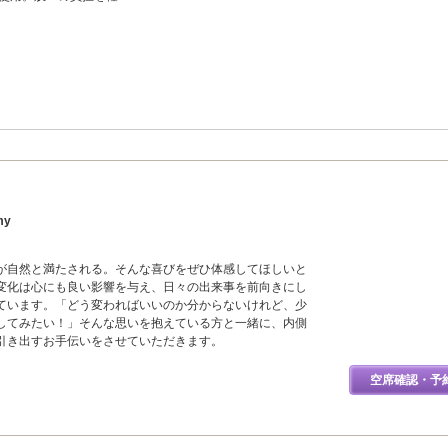
my
が自然と満たされる。そんな喜びをぜひ体感してほしいと
変化は心にも良い影響を与え、日々の出来事を前向きにし
ています。「どう変わればいいのか分からないけれど、少
してみたい！」そんな思いを抱えている方と一緒に、内側
引き出すお手伝いをさせていただきます。
空席確認・予