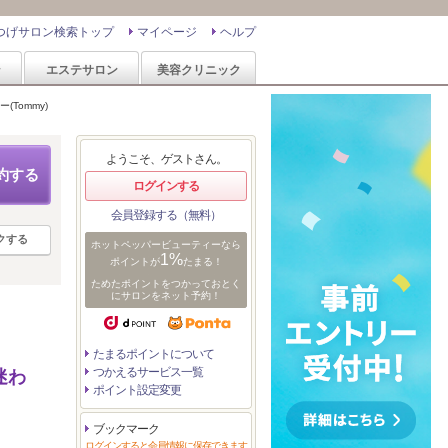
つげサロン検索トップ
マイページ
ヘルプ
ン
エステサロン
美容クリニック
ー(Tommy)
ようこそ、ゲストさん。
約する
ログインする
会員登録する（無料）
クする
ホットペッパービューティーなら
1%
ポイントが
たまる！
ためたポイントをつかっておとく
にサロンをネット予約！
たまるポイントについて
つかえるサービス一覧
迷わ
ポイント設定変更
ブックマーク
ログインすると会員情報に保存できます