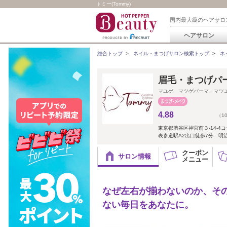
トミー(Tommy)
国内最大級のヘアサロ
ヘアサロン
総合トップ
>
ネイル・まつげサロン検索トップ
>
ネ
眉毛・まつげパー
マユゲ マツゲパーマ マツ
4.88
（1
東京都渋谷区神宮前３-14-4
表参道駅A2出口徒歩7分 明
クーポン
サロン情報
メニュー
なぜ左右が揃わないのか、そ
ない毎日をあなたに。