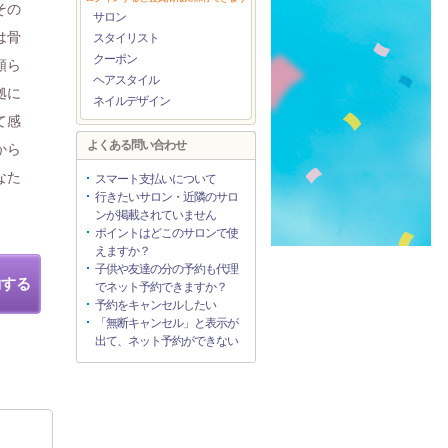
その
サロン
は骨
スタイリスト
クーポン
頼ら
ヘアスタイル
拠に
ネイルデザイン
て感
よくある問い合わせ
から
なた
スマート支払いについて
行きたいサロン・近隣のサロ
ンが掲載されていません
ポイントはどこのサロンで使
えますか？
子供や友達の分の予約も代理
約する
でネット予約できますか？
予約をキャンセルしたい
「無断キャンセル」と表示が
出て、ネット予約ができない