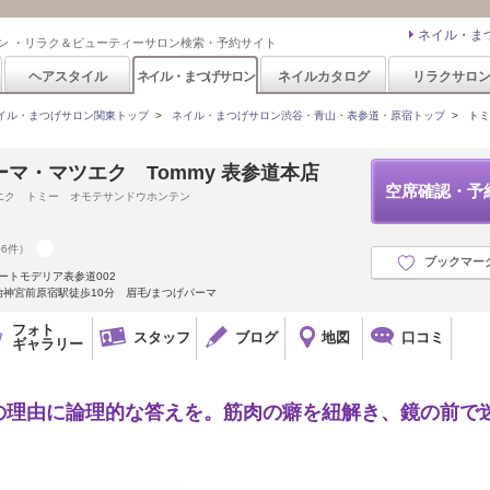
ネイル・ま
ン ・リラク＆ビューティーサロン検索・予約サイト
ヘアスタイル
ネイル・まつげサロン
ネイルカタログ
リラクサロ
イル・まつげサロン関東トップ
>
ネイル・まつげサロン渋谷・青山・表参道・原宿トップ
>
トミ
マ・マツエク Tommy 表参道本店
空席確認・予
エク トミー オモテサンドウホンテン
06件）
ブックマー
コートモデリア表参道002
治神宮前原宿駅徒歩10分 眉毛/まつげパーマ
フォト
スタッフ
ブログ
地図
口コミ
ギャラリー
の理由に論理的な答えを。筋肉の癖を紐解き、鏡の前で