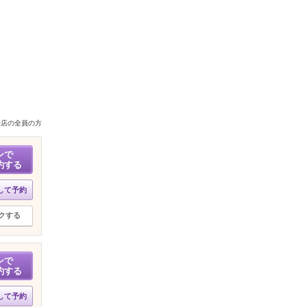
来店の全員の方
ンで
約する
して予約
クする
ンで
約する
して予約