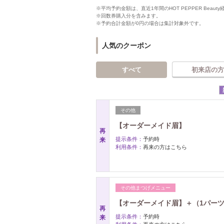
※平均予約金額は、直近1年間のHOT PEPPER Bea
※回数券購入分を含みます。
※予約合計金額が0円の場合は集計対象外です。
人気のクーポン
すべて
初来店の方
その他
【オーダーメイド眉】
再
提示条件：
予約時
来
利用条件：
再来の方はこちら
その他まつげメニュー
【オーダーメイド眉】＋（1パーツ
再
提示条件：
予約時
来