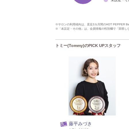
※サロンの利用傾向は、直近3カ月間のHOT PEPPER 
※「未設定・その他」は、会員情報の性別欄で「回答し
トミー(Tommy)のPICK UPスタッフ
藤平みづき