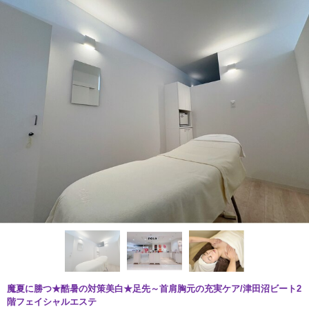
魔夏に勝つ★酷暑の対策美白★足先～首肩胸元の充実ケア/津田沼ビート2
階フェイシャルエステ