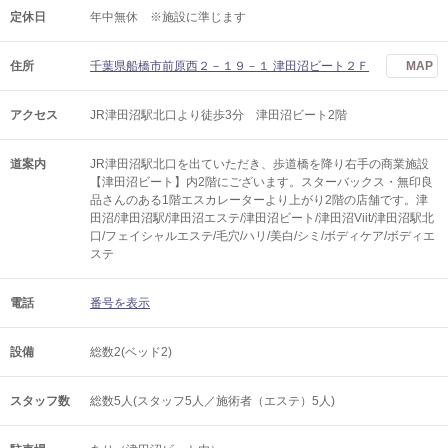
定休日
年中無休 ※施設に準じます
住所
千葉県船橋市前原西２－１９－１ 津田沼ビート２Ｆ
MAP
アクセス
JR津田沼駅北口より徒歩3分 津田沼ビート2階
道案内
JR津田沼駅北口を出ていただき、歩道橋を降り右手の商業施設
【津田沼ビート】内2階にございます。スターバックス・無印良
品さんのある1階エスカレーターより上がり2階の店舗です。津
田沼/津田沼駅/津田沼エステ/津田沼ビート/津田沼Viit/津田沼駅北
口/フェイシャルエステ/毛穴/ハリ/美白/シミ/ボディケア/ボディエ
ステ
電話
番号を表示
設備
総数2(ベッド2)
スタッフ数
総数5人(スタッフ5人／施術者（エステ）5人)