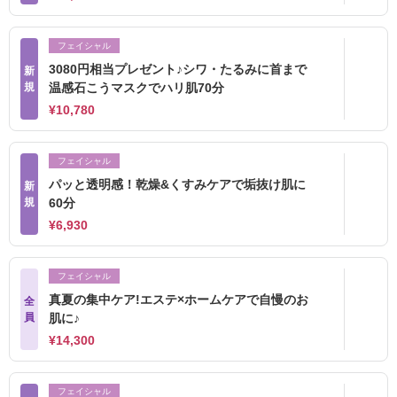
フェイシャル
3080円相当プレゼント♪シワ・たるみに首まで
新
規
温感石こうマスクでハリ肌70分
¥10,780
フェイシャル
パッと透明感！乾燥&くすみケアで垢抜け肌に
新
規
60分
¥6,930
フェイシャル
真夏の集中ケア!エステ×ホームケアで自慢のお
全
員
肌に♪
¥14,300
フェイシャル