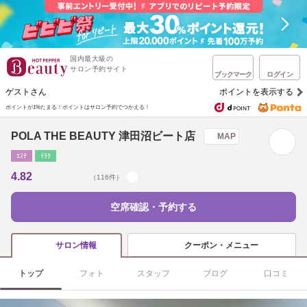
国内最大級の
サロン予約サイト
ブックマーク
ログイン
ゲストさん
ポイントを表示する
ポイントが1%たまる！
ポイントはサロン予約でつかえる！
POLA THE BEAUTY 津田沼ビート店
MAP
ｴｽﾃ
ﾘﾗｸ
4.82
（116件）
空席確認・予約する
クーポン・メニュー
サロン情報
トップ
フォト
スタッフ
ブログ
口コミ