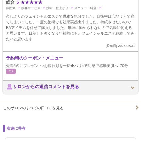
総合
5
★
★
★
★
★
雰囲気：
5
接客サービス：
5
技術・仕上がり：
5
メニュー・料金：
5
久しぶりのフェイシャルエステで優雅な気分でした。背術中は心地よくて寝
てしまいました。一度の施術でも効果実感出来ました。持続させたいので
BAアイテムを併せて購入しました。無理に勧められないので気軽に伺える
と思います。日差しも強くなり年齢的にも、フェイシャルエステ継続してみ
たいと思います
[投稿日] 2026/05/31
予約時のクーポン・メニュー
先着5名にプレゼント♪お疲れ顔を一掃◆ハリ×透明感で感動美肌へ 70分
ｴｽﾃ
サロンからの返信コメントを見る
このサロンのすべての口コミを見る
友達に共有