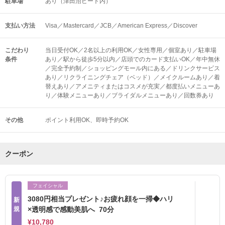
駐車場
あり（津田沼ビート内）
支払い方法
Visa／Mastercard／JCB／American Express／Discover
こだわり
当日受付OK／2名以上の利用OK／女性専用／個室あり／駐車場
条件
あり／駅から徒歩5分以内／店頭でのカード支払いOK／年中無休
／完全予約制／ショッピングモール内にある／ドリンクサービス
あり／リクライニングチェア（ベッド）／メイクルームあり／着
替えあり／アメニティまたはコスメが充実／都度払いメニューあ
り／体験メニューあり／ブライダルメニューあり／回数券あり
その他
ポイント利用OK
即時予約OK
クーポン
フェイシャル
3080円相当プレゼント♪お疲れ顔を一掃◆ハリ
新
規
×透明感で感動美肌へ 70分
¥10,780