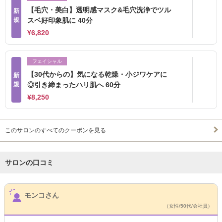
【毛穴・美白】透明感マスク&毛穴洗浄でツル
新
規
スベ好印象肌に 40分
¥6,820
フェイシャル
【30代からの】気になる乾燥・小ジワケアに
新
規
◎引き締まったハリ肌へ 60分
¥8,250
このサロンのすべてのクーポンを見る
サロンの口コミ
サロンPick Up
モンコさん
（女性/50代/会社員）