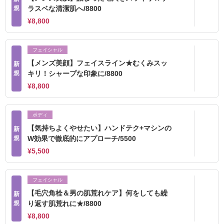
規
ラスベな清潔肌へ/8800
¥8,800
フェイシャル
【メンズ美顔】フェイスライン★むくみスッ
新
規
キリ！シャープな印象に/8800
¥8,800
ボディ
【気持ちよくやせたい】ハンドテク+マシンの
新
規
W効果で徹底的にアプローチ/5500
¥5,500
フェイシャル
【毛穴角栓＆男の肌荒れケア】何をしても繰
新
規
り返す肌荒れに★/8800
¥8,800