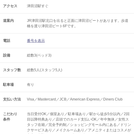
アクセス
津田沼駅すぐ
道案内
JR津田沼駅北口を出ると正面に津田沼ビートがあります。歩道
橋を渡り津田沼ビート6Fです。
電話
番号を表示
設備
総数3(ベッド3)
スタッフ数
総数5人(スタッフ5人)
駐車場
有り
支払い方法
Visa／Mastercard／JCB／American Express／Diners Club
こだわり
当日受付OK／個室あり／駐車場あり／駅から徒歩5分以内／2回
条件
目以降特典あり／店頭でのカード支払いOK／年中無休／女性ス
タッフ在籍／完全予約制／ショッピングモール内にある／ドリン
クサービスあり／メイクルームあり／アメニティまたはコスメが