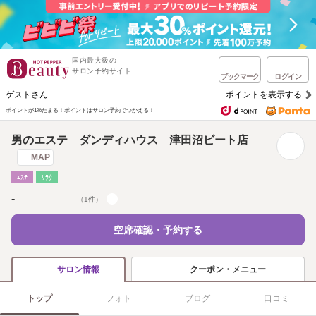
国内最大級の
サロン予約サイト
ブックマーク
ログイン
ゲストさん
ポイントを表示する
ポイントが1%たまる！
ポイントはサロン予約でつかえる！
男のエステ ダンディハウス 津田沼ビート店
MAP
ｴｽﾃ
ﾘﾗｸ
-
（1件）
空席確認・予約する
クーポン・メニュー
サロン情報
トップ
フォト
ブログ
口コミ