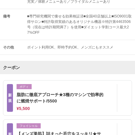
充実／体験メニューあり／ブライダルメニューあり
備考
■専門研究機関で痩せる効果検証済■全国40店舗以上■ISO9001取
得サロン■特許取得実績のあるオリジナル機器※特許第4463506
号（現在は特許期間満了）を使用■ダイエット学割コース最大2
7%OFF
その他
ポイント利用OK
即時予約OK
メンズにもオススメ
クーポン
ボディ
脂肪に徹底アプローチ★3種のマシンで効率的
新
規
に燃焼サポート/5500
¥5,500
フェイシャル
【メンズ美肌】詰まった毛穴をスッキリ★サ
新